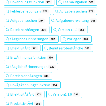
Erwähnungsfunktion
Teamaufgaben
391
391
Fehlerbehebungen
Aufgaben suchen
377
376
Aufgabensuchen
Aufgabenverwaltung
374
368
Dateienanhängen
Version 1.1.0
364
363
tÃ¤gliche Erinnerungen
Vorlagen
362
348
EffektivitÃ¤t
BenutzeroberflÃ¤che
341
332
ErwÃ¤hnungsfunktion
330
tÃ¤glicheErinnerungen
329
Dateien anhÃ¤ngen
311
ErwÃƒÂ¤hnungsfunktion
304
EffektivitÃƒÂ¤t
Version1.1.0
303
291
ProduktivitÃ¤t
286