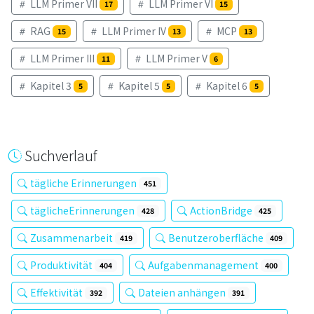
LLM Primer VII
LLM Primer VI
17
15
RAG
LLM Primer IV
MCP
15
13
13
LLM Primer III
LLM Primer V
11
6
Kapitel 3
Kapitel 5
Kapitel 6
5
5
5
Suchverlauf
tägliche Erinnerungen
451
täglicheErinnerungen
ActionBridge
428
425
Zusammenarbeit
Benutzeroberfläche
419
409
Produktivität
Aufgabenmanagement
404
400
Effektivität
Dateien anhängen
392
391