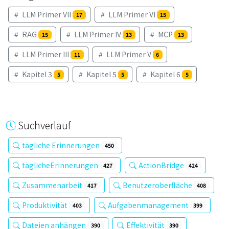
LLM Primer VII
LLM Primer VI
17
15
RAG
LLM Primer IV
MCP
15
13
13
LLM Primer III
LLM Primer V
11
6
Kapitel 3
Kapitel 5
Kapitel 6
5
5
5
Suchverlauf
tägliche Erinnerungen
450
täglicheErinnerungen
ActionBridge
427
424
Zusammenarbeit
Benutzeroberfläche
417
408
Produktivität
Aufgabenmanagement
403
399
Dateien anhängen
Effektivität
390
390