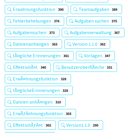
Erwähnungsfunktion
Teamaufgaben
390
389
Fehlerbehebungen
Aufgaben suchen
376
375
Aufgabensuchen
Aufgabenverwaltung
373
367
Dateienanhängen
Version 1.1.0
363
362
tÃ¤gliche Erinnerungen
Vorlagen
361
347
EffektivitÃ¤t
BenutzeroberflÃ¤che
340
331
ErwÃ¤hnungsfunktion
328
tÃ¤glicheErinnerungen
328
Dateien anhÃ¤ngen
310
ErwÃƒÂ¤hnungsfunktion
303
EffektivitÃƒÂ¤t
Version1.1.0
302
290