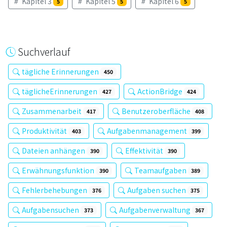
Kapitel 3
Kapitel 5
Kapitel 6
5
5
5
Suchverlauf
tägliche Erinnerungen
450
täglicheErinnerungen
ActionBridge
427
424
Zusammenarbeit
Benutzeroberfläche
417
408
Produktivität
Aufgabenmanagement
403
399
Dateien anhängen
Effektivität
390
390
Erwähnungsfunktion
Teamaufgaben
390
389
Fehlerbehebungen
Aufgaben suchen
376
375
Aufgabensuchen
Aufgabenverwaltung
373
367