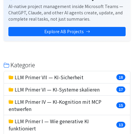
AI-native project management inside Microsoft Teams —
ChatGPT, Claude, and other AI agents create, update, and
complete real tasks, not just summaries.
Explore AB Projects
Kategorie
LLM Primer VII — KI-Sicherheit
18
LLM Primer VI — KI-Systeme skalieren
17
LLM Primer IV — KI-Kognition mit MCP
15
entwerfen
LLM Primer I — Wie generative KI
13
funktioniert