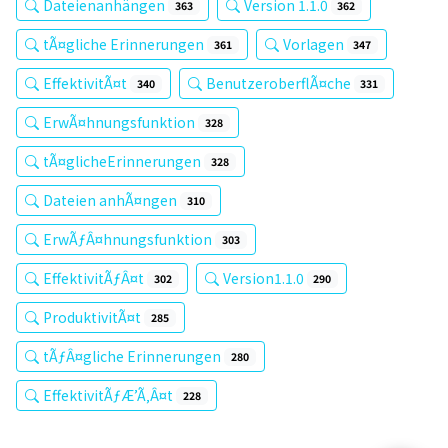
Dateienanhängen
Version 1.1.0
363
362
tÃ¤gliche Erinnerungen
Vorlagen
361
347
EffektivitÃ¤t
BenutzeroberflÃ¤che
340
331
ErwÃ¤hnungsfunktion
328
tÃ¤glicheErinnerungen
328
Dateien anhÃ¤ngen
310
ErwÃƒÂ¤hnungsfunktion
303
EffektivitÃƒÂ¤t
Version1.1.0
302
290
ProduktivitÃ¤t
285
tÃƒÂ¤gliche Erinnerungen
280
EffektivitÃƒÆ’Ã‚Â¤t
228