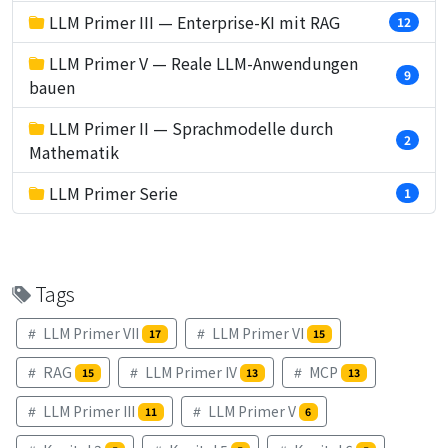
LLM Primer III — Enterprise-KI mit RAG
12
LLM Primer V — Reale LLM-Anwendungen
9
bauen
LLM Primer II — Sprachmodelle durch
2
Mathematik
LLM Primer Serie
1
Tags
LLM Primer VII
LLM Primer VI
17
15
RAG
LLM Primer IV
MCP
15
13
13
LLM Primer III
LLM Primer V
11
6