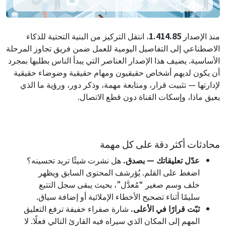
منذ الإصدار
1.414.85
، انتقل التركيز من البنية التحتية للذكاء
الاصطناعي إلى التفاصيل اليومية للعمل ضمن فريق تجاوز المرحلة
الأساسية. يضيف هذا الإصدار العناصر التي يبدأ الناس بطلبها بمجرد
أن يكون لديهم أشخاص حقيقيون ومهام حقيقية وضوضاء حقيقية
لإدارتها — تثبيت قرار، ومتابعة مهمة، وذكر دور، ورؤية ما الذي
يعيق ماذا، وإسكات القناة دون قطع الاتصال.
محادثات أكثر دقة على كل مهمة
عدّل تعليقاتك — بصدق.
هل نشرت شيئًا تريد تحسينه؟
اضغط على القلم. يُؤرشف المحتوى السابق ويظهر
خلف وسم صغير “مُعدَّل”، بحيث يبقى سجل التتبع
سليمًا أثناء تصحيح الأخطاء الإملائية أو إضافة سياق.
ثبّت قرارًا في الأعلى.
شارة صفراء خفيفة ترفع التعليق
المهم إلى المكان الذي سيراه فيه القارئ التالي فعلًا. لا