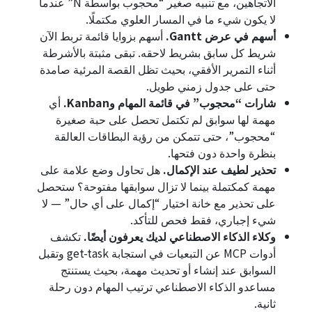
الاتجاهين، مع تنبيه صغير “محجوب بواسطة N” عندما
لا يكون شيء ما في المسار العلوي مكتملًا.
أسهم في عرض Gantt.
أسهم بزوايا قائمة تربط الآن
شريط كل سابق بشريط لاحقه. تبقى مثبتة بالأشرطة
أثناء التمرير الأفقي، بحيث تظل القصة المرئية صامدة
حتى على جدول زمني طويل.
شارات “محجوب” في قائمة المهام وKanban.
أي
مهمة لها سوابق لم تكتمل تحصل على حبة صغيرة
“محجوب”، حتى تتمكن من رؤية البطاقات العالقة
بنظرة واحدة دون فتحها.
تحذير لطيف عند الإكمال.
هل تحاول وضع علامة على
مهمة كمكتملة بينما لا تزال سوابقها مفتوحة؟ ستحصل
على تحذير مع خانة اختيار “إكمال على أي حال” — لا
شيء إجباري، فقط فحص للتأكد.
وكلاء الذكاء الاصطناعي لديك يعرفون أيضًا.
تكشف
أدوات MCP عن التبعيات في استجابة get-task وتقبل
السوابق عند إنشاء أو تحديث مهمة، بحيث يستنتج
مساعدو الذكاء الاصطناعي ترتيب المهام دون رحلة
ثانية.