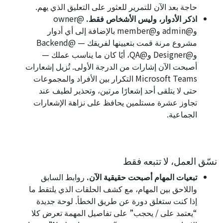
حاجة بعد الآن للتمرير للعثور على التعليق الذي يهم.
اذكر الأدوار، وليس الأشخاص فقط.
@owner
و@admin و@member بالإضافة إلى أي أدوار
مشروع مرنة قمت بتعيينها لفريقك — @Backend
و@Designer و@QA، أيًا كان ما يناسب عملك —
أصبحت الآن إشارات من الدرجة الأولى. تُزيل إشعارات
Microsoft Teams التكرار بين الأفراد والمجموعات
حتى لا يتلقى أحد إشعارًا مرتين، وتحذير لطيف عند
تجاوز عشرة مستلمين يحافظ على نزاهة الإشعارات
الجماعية.
نسّق العمل، لا تتبعه فقط
تبعيات المهام أصبحت حقيقية الآن.
روابط السابق
واللاحق بين المهام، مع كشف الحلقات الذي يلتقط ما
إذا كنت ستغلق دورة عن طريق الخطأ. لوحة جديدة
“يعتمد على / يحجب” على تفاصيل المهمة تعرض كلا