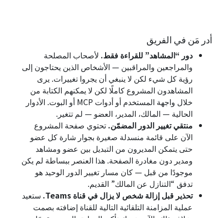
أدر مَن في الفريق
دور “المشاهد” للقراءة فقط.
لأصحاب المصلحة
والمراجعين والمراقبين — الأشخاص الذين يحتاجون إلى
رؤية كل شيء لكن لا ينبغي أن يجروا تغييرات. يرى
المشاهدون المشروع كاملًا لكن لا يمكنهم الكتابة من
خلال واجهة المستخدم أو أدوات MCP أو البوت. الأدوار
الحالية — المالك، المدير، العضو — لم تتغير.
منتقي تغيير الدور المضمّن.
تحتوي صفحة المشروع
الآن على قائمة منسدلة صغيرة بجوار شارة كل عضو
حتى يتمكن المديرون من التبديل بين عضو ومشاهد
ومدير دون مغادرة الصفحة. هذا العنصر ببساطة لم يكن
موجودًا من قبل — كان مسار تغيير الدور الوحيد هو
تدفق “التنازل عن المالك” القديم.
تحذير قبل إزالة شخص لا يزال في قناة Teams.
ستعيد
عملية المزامنة التلقائية التالية للقناة إضافته بصمت