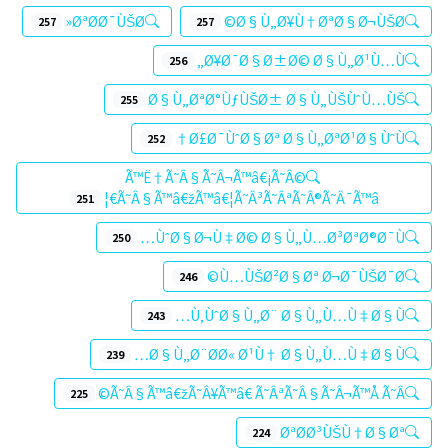
ØªØ­Ø¯ÙŠØ«
Ø§Ù„Ø¥Ù†ØªØ§Ø¬ÙŠØ©
257
257
Ø¥Ø¯Ø§Ø±Ø© Ø§Ù„Ø¹Ù…Ù„
256
Ø§Ù„ØªØ°ÙƒÙŠØ± Ø§Ù„ÙŠÙˆÙ…ÙŠ
255
Ø£Ø¯ÙˆØ§Øª Ø§Ù„ØªØ¹Ø§ÙˆÙ†
252
Ã™Ë†Ã˜Â§Ã˜Â¬Ã™â€¡Ã˜Â©
Ã˜Â§Ã™â€žÃ™â€¦Ã˜Â³Ã˜ÂªÃ˜Â®Ã˜Â¯Ã™â€¦
251
ÙˆØ§Ø¬Ù‡Ø© Ø§Ù„Ù…Ø³ØªØ®Ø¯Ù…
250
Ù…ÙŠØ²Ø§Øª Ø¬Ø¯ÙŠØ¯Ø©
246
Ù‚ÙˆØ§Ù„Ø¨ Ø§Ù„Ù…Ù‡Ø§Ù…
243
Ø§Ù„Ø¨Ø­Ø« Ø¹Ù† Ø§Ù„Ù…Ù‡Ø§Ù…
239
Ã˜Â§Ã™â€žÃ˜Â¥Ã™â€ Ã˜ÂªÃ˜Â§Ã˜Â¬Ã™Å Ã˜Â©
225
ØªØ­Ø³ÙŠÙ†Ø§Øª
224