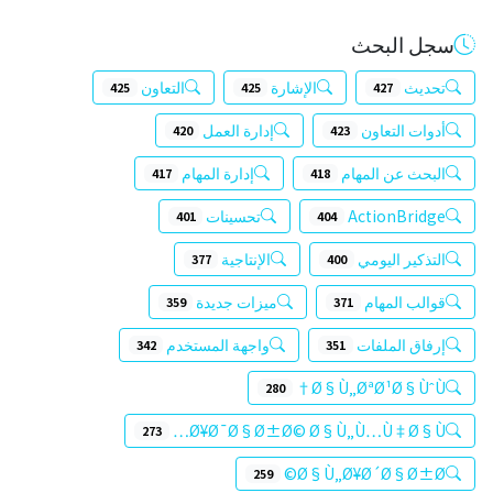
سجل البحث
تحديث
الإشارة
التعاون
425
425
427
أدوات التعاون
إدارة العمل
420
423
البحث عن المهام
إدارة المهام
417
418
ActionBridge
تحسينات
401
404
التذكير اليومي
الإنتاجية
377
400
قوالب المهام
ميزات جديدة
359
371
إرفاق الملفات
واجهة المستخدم
342
351
Ø§Ù„ØªØ¹Ø§ÙˆÙ†
280
Ø¥Ø¯Ø§Ø±Ø© Ø§Ù„Ù…Ù‡Ø§Ù…
273
Ø§Ù„Ø¥Ø´Ø§Ø±Ø©
259