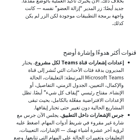
بخلاف ذلك. الآن يخبرك تأكيد العملية بالوضع مقدمًا.
جديد أيضًا: زر المدير “إزالة العضو” نفسه — كانت
واجهة برمجة التطبيقات موجودة لكن الزر لم يكن
كذلك.
قنوات أكثر هدوءًا وإشارة أوضح
إعدادات إشعارات قناة Teams لكل مشروع.
يختار
المديرون بدقة فئات الأحداث التي تُنشر إلى قناة
Microsoft Teams المرتبطة: التعليقات، الحالة
والإكمال، التعيين، الجدول الزمني، التفاصيل، أو
الإنشاء. مفتاح رئيسي “إيقاف كل شيء” أيضًا. تظل
الإعدادات الافتراضية مفعّلة بالكامل، بحيث تبقى
المشاريع الحالية دون تغيير حتى تختار إيقافها.
جرس الإشعارات داخل التطبيق.
يجلس الآن جرس مع
شارة غير مقروء في شريط أدوات المهام. اضغط عليه
لرؤية آخر عشرة أشياء تهمك — الإشارات، التعيينات،
التعليقات وتغييرات الحالة على المهام التي تتابعها. وضع