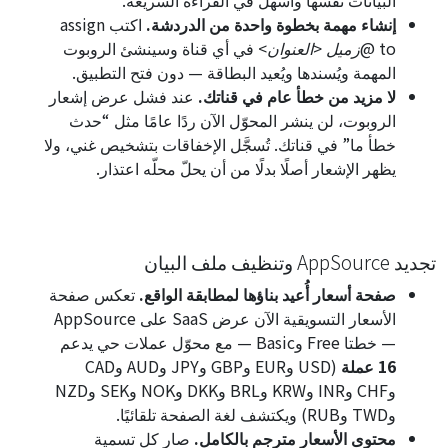
إنشاء مهمة بخطوة واحدة من الدردشة.
اكتب
assign
to @زميل <العنوان>
في أي قناة وسينشئ الروبوت
المهمة ويُسندها ويُعيد البطاقة — دون فتح التطبيق.
لا مزيد من خطأ عام في قناتك.
عند فشل عرض إشعار
الروبوت، لن ينشر المحوّل الآن ردًا عامًا مثل “حدث
خطأ ما” في قناتك. تُسجَّل الإخفاقات بتشخيص غني، ولا
يظهر الإشعار أصلًا بدلًا من أن يحلّ محلّه اعتذار.
تجديد AppSource وتنظيف ملف البيان
صفحة أسعار أُعيد بناؤها لمطابقة الواقع.
تعكس صفحة
الأسعار التسويقية الآن عرض SaaS على AppSource
— خطتا
Free
و
Basic
— مع محوّل عملات حي يدعم
16 عملة
(USD وEUR وGBP وJPY وAUD وCAD
وCHF وINR وKRW وBRL وDKK وNOK وSEK وNZD
وTWD وRUB) ويكتشف لغة الصفحة تلقائيًا.
محتوى الأسعار مترجم بالكامل.
صار كل تسمية