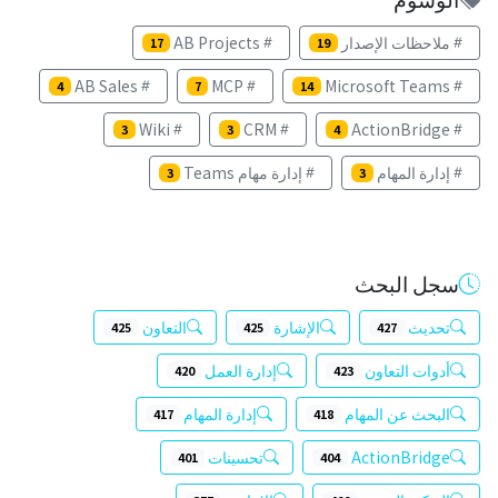
ملاحظات الإصدار
AB Projects
17
19
AB Sales
MCP
Microsoft Teams
4
7
14
Wiki
CRM
ActionBridge
3
3
4
إدارة المهام
إدارة مهام Teams
3
3
سجل البحث
تحديث
الإشارة
التعاون
425
425
427
أدوات التعاون
إدارة العمل
420
423
البحث عن المهام
إدارة المهام
417
418
ActionBridge
تحسينات
401
404