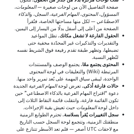
صفحة التفاصيل الآن من لوحات صغيرة —
المعلومات
،
المسؤول
،
المحتوى
،
المهام الفرعية
،
السجل
، و
الذكاء
الاصطناعي
— لكل منها مساحتها الخاصة، فتُقرأ
الصفحة من أعلى إلى أسفل بدلًا من اليسار إلى اليمين.
الحقول الفارغة لا تشغل مكانك.
تظل المواعيد
والتقديرات والتذكيرات غير المحدّدة مخفية حتى
تضبطها، وتظهر طبقة تقدم رفيعة فوق الشريط نفسه
لتُظهر النسبة.
المحتوى يجتمع معًا.
يجتمع الوصف والمستندات
المرتبطة (Wiki) والتعليقات في لوحة
المحتوى
الواحدة، ليبقى سياق المهمة على بُعد تمرير واحد منها.
حالات فارغة أذكى.
تعرض لوحة
المهام الفرعية
الجديدة
دعوة “اقتراح المهام الفرعية بالذكاء الاصطناعي” حين
تكون القائمة فارغة، وانتقلت قائمة النقاط الثلاث إلى
داخل لوحة
المعلومات
حيث تعيش بقية الإجراءات.
سجل التغييرات يُقرأ بسلاسة.
تحترم الطوابع الزمنية
منطقتك الزمنية، وتتجمع لوحة السجل حسب التاريخ
مع لاحقات UTC أصغر — فلم تعد الأسطر تتنازع على