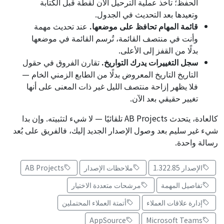
الحفظ؛ تأخذ عملية الترحيل الآن لقطة قبل الكتابة
وتعيدها بعد التحديث في الجدول.
قائمة المهام تحافظ على موضعها.
عند تحديث مهمة
وأنت في منتصف القائمة، تُرسم القائمة في موضعها
بدلًا من القفز إلى الأعلى.
سجل التغييرات يدرك التواريخ.
تقارن الفروق في حقول
التاريخ التاريخ المعروض بدلًا من الطابع الزمني الخام —
فلا يظهر إزاحة منتصف الليل غير ذات المعنى على أنها
تغيير حقيقي بعد الآن.
كالعادة، يتحدث AB Projects تلقائيًا — لا شيء لتثبيته. وإن بدا
شيء غير سليم بعد وصول الإصدار الجديد إليك، فالفريق على بُعد
رسالة واحدة.
الإصدار 1.322.85
ملاحظات الإصدار
AB Projects
تفاصيل المهمة
مرشحات متعددة الاختيار
إدارة علاقات العملاء
أتمتة العملاء المحتملين
AppSource
Microsoft Teams