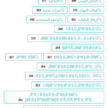
التذكير اليومي
الإنتاجية
377
400
قوالب المهام
ميزات جديدة
359
371
إرفاق الملفات
واجهة المستخدم
342
351
Ø§Ù„ØªØ¹Ø§ÙˆÙ†
280
Ø¥Ø¯Ø§Ø±Ø© Ø§Ù„Ù…Ù‡Ø§Ù…
273
Ø§Ù„Ø¥Ø´Ø§Ø±Ø©
259
ØªØ­Ø¯ÙŠØ«
Ø§Ù„Ø¥Ù†ØªØ§Ø¬ÙŠØ©
257
257
Ø¥Ø¯Ø§Ø±Ø© Ø§Ù„Ø¹Ù…Ù„
256
Ø§Ù„ØªØ°ÙƒÙŠØ± Ø§Ù„ÙŠÙˆÙ…ÙŠ
255
Ø£Ø¯ÙˆØ§Øª Ø§Ù„ØªØ¹Ø§ÙˆÙ†
252
Ã™Ë†Ã˜Â§Ã˜Â¬Ã™â€¡Ã˜Â©
Ã˜Â§Ã™â€žÃ™â€¦Ã˜Â³Ã˜ÂªÃ˜Â®Ã˜Â¯Ã™â€¦
251