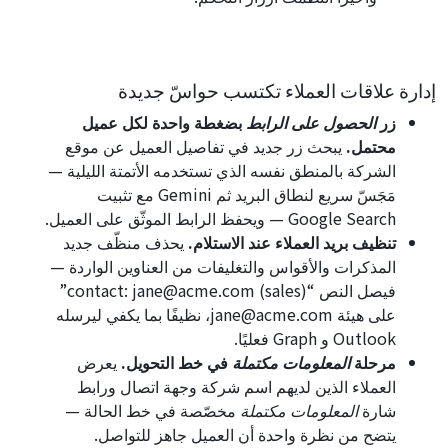
إدارة علاقات العملاء تكتسب حواسّ جديدة
زر
الحصول على الرابط
بضغطة واحدة لكل عميل
محتمل.
يبحث زر جديد في تفاصيل العميل عن موقع
الشركة بالمنطق نفسه الذي تستخدمه الأتمتة الليلية —
مَجَسّ سريع لنطاق البريد ثم Gemini مع تثبيت
Google Search — ويحفظ الرابط الموثّق على العميل.
تنظيف بريد العملاء عند الاستلام.
يحذف منظّف جديد
المذكرات والأقواس والتغليفات من العناوين الواردة —
فيصل النص “
contact: jane@acme.com (sales)
”
على هيئة
jane@acme.com
، نظيفًا بما يكفي ليرسله
Outlook و Graph فعليًا.
مرحلة
المعلومات مكتملة
في خط التحويل.
يعرض
العملاء الذين لديهم اسم شركة وجهة اتصال ورابط
شارة
المعلومات مكتملة
مخصّصة في خط الحالة —
يتضح من نظرة واحدة أن العميل جاهز للتواصل.