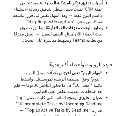
أسباب تدقيق تذكر المشكلة الفعلية.
عندما تتخطى
أتمتة CRM عميلًا، يحمل سطر التدقيق رسالة الاستثناء
لا اسم النوع فقط — وهذا أسهل بكثير في فرز التاسعة
صباحًا من مجرد “
HttpRequestException
”.
يطابق البحث معرّفات العملاء أيضًا.
يطابق صندوق
بحث العملاء الآن مفتاح الصف للعميل — ألصق معرّفًا
من بطاقة Teams وستهبط مباشرة على السجل.
جودة الروبوت وأخطاء أكثر هدوءًا
“مهام اليوم” تعني أخيرًا
يومك أنت
.
يحلّ الروبوت
“اليوم” وفق المنطقة الزمنية لمؤسستك، وتُسقط
قائمة “أفضل 10” كل ما تجاوز التأخير 30 يومًا — فلم
تعد المخلّفات القديمة تطغى على الطابور.
عنوان إنجليزي أوضح.
القائمة التي كانت تحمل “Top
10 Incomplete Tasks by Upcoming Deadline”
صارت “Top 10 Active Tasks by Deadline” —
البيانات نفسها وأسهل في القراءة السريعة.