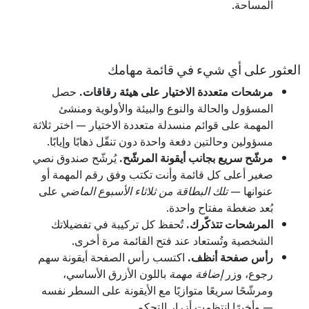
المساحة.
العثور على أي شيء في قائمة مهامك
مرشحات متعددة الاختيار على هيئة رقاقات.
حصل
المسؤول والحالة والنوع والبيئة والأولوية ومنشئ
المهمة على قوائم منسدلة متعددة الاختيار — اختر ثلاثة
مسؤولين وحالتين دفعة واحدة دون تنقّل ذهابًا وإيابًا.
مرشّح سريع بجانب أيقونة المرشّح.
يُرشّح صندوق نصي
صغير أعلى كل قائمة وأنت تكتب وفق رقم المهمة أو
عنوانها —
تلك البطاقة من ثلاثاء الأسبوع الماضي
على
بُعد ضغطة مفتاح واحدة.
المرشحات تتذكّرك.
تُحفظ كل تركيبة في تفضيلاتك
الشخصية وتُستعاد عند فتح القائمة مرة أخرى.
رأس صفحة أنظف.
اكتسب رأس الصفحة أيقونة سهم
رجوع، وزر
إضافة مهمة
باللون الأزرق الأساسي،
ومرشّحًا سريعًا متوازيًا مع الأيقونة على السطر نفسه
— وأخيرًا انتظمت أزرار التحكم.