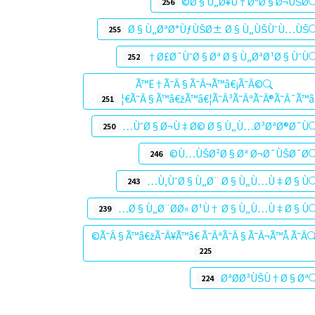
Ø§Ù„Ø¥Ù†ØªØ§Ø¬ÙŠØ©
256
Ø§Ù„ØªØ°ÙƒÙŠØ± Ø§Ù„ÙŠÙˆÙ…ÙŠ
255
Ø£Ø¯ÙˆØ§Øª Ø§Ù„ØªØ¹Ø§ÙˆÙ†
252
Ã™Ë†Ã˜Â§Ã˜Â¬Ã™â€¡Ã˜Â©
Ã˜Â§Ã™â€žÃ™â€¦Ã˜Â³Ã˜ÂªÃ˜Â®Ã˜Â¯Ã™â€¦
251
ÙˆØ§Ø¬Ù‡Ø© Ø§Ù„Ù…Ø³ØªØ®Ø¯Ù…
250
Ù…ÙŠØ²Ø§Øª Ø¬Ø¯ÙŠØ¯Ø©
246
Ù‚ÙˆØ§Ù„Ø¨ Ø§Ù„Ù…Ù‡Ø§Ù…
243
Ø§Ù„Ø¨Ø­Ø« Ø¹Ù† Ø§Ù„Ù…Ù‡Ø§Ù…
239
Ã˜Â§Ã™â€žÃ˜Â¥Ã™â€ Ã˜ÂªÃ˜Â§Ã˜Â¬Ã™Å Ã˜Â©
225
ØªØ­Ø³ÙŠÙ†Ø§Øª
224