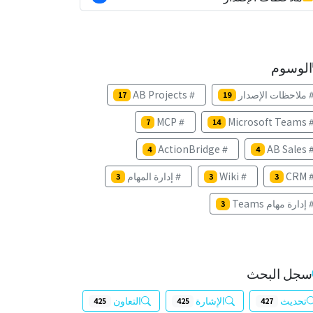
الوسوم
ملاحظات الإصدار
AB Projects
17
19
MCP
Microsoft Teams
7
14
ActionBridge
AB Sales
4
4
CRM
Wiki
إدارة المهام
3
3
3
إدارة مهام Teams
3
سجل البحث
تحديث
الإشارة
التعاون
425
425
427