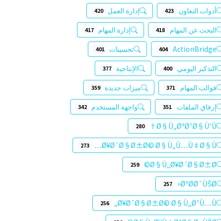
أدوات التعاون
إدارة العمل
420
423
البحث عن المهام
إدارة المهام
417
418
ActionBridge
تحسينات
401
404
التذكير اليومي
الإنتاجية
377
400
قوالب المهام
ميزات جديدة
359
371
إرفاق الملفات
واجهة المستخدم
342
351
Ø§Ù„ØªØ¹Ø§ÙˆÙ†
280
Ø¥Ø¯Ø§Ø±Ø© Ø§Ù„Ù…Ù‡Ø§Ù…
273
Ø§Ù„Ø¥Ø´Ø§Ø±Ø©
259
ØªØ­Ø¯ÙŠØ«
257
Ø¥Ø¯Ø§Ø±Ø© Ø§Ù„Ø¹Ù…Ù„
256