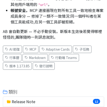
其他用戶端用的
。
"url"
帳號安全。
MCP 連接器現在對所有工具一致地檢查專案
成員身分 — 修掉了一類不一致情況:同一個呼叫者在某
個工具能成功,在另一個工具卻被拒絕。
AB 會自動更新 — 不必手動安裝。新版本生效後若覺得哪裡
怪怪的,團隊隨時一則訊息就到。
AI 助理
MCP
Adaptive Cards
子任務
行事曆
Markdown
行動端 Teams
版本 1.173.85
發行說明
類別
Release Note
12