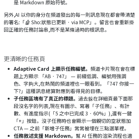
是 Markdown 原始符號。
另外,AI 以你的身分在頻道發出的每一則訊息現在都會帶清楚
的署名:
「🤖 Sho:狀態已更新 · via MCP」
。留言也會重新掛
回正確的任務討論串,而不是某條過時的根訊息。
更清晰的任務頁
Adaptive Card 上顯示任務編號。
頻道卡片現在會在標
題上方顯示
「AB · 747」
— 前綴低調、編號用強調
色、字夠大,在熱鬧的頻道裡也一眼看到。
「747 你接一
下?」
這種訊息總算對應到看得見的目標。
子任務區塊有了真正的標題。
過去躲在詳細頁最下面那
段沒名字的列表,現在有圖示、寫著「子任務」、有計
數、有進度指示(
「5 之中已完成 3 · 60%」
),還有一鍵
「+」按鈕。沒子任務時也會顯示一個親切的空狀態加
CTA — 之前「新增子任務」常常被埋在三點選單裡。
任務敘述支援 Markdown。
幫 AI 任務的渲染流程也適