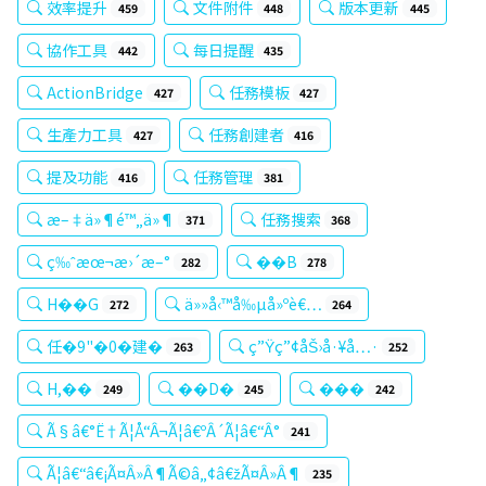
效率提升
文件附件
版本更新
459
448
445
協作工具
每日提醒
442
435
ActionBridge
任務模板
427
427
生產力工具
任務創建者
427
416
提及功能
任務管理
416
381
æ–‡ä»¶é™„ä»¶
任務搜索
371
368
ç‰ˆæœ¬æ›´æ–°
��В
282
278
H��G
ä»»å‹™å‰µå»ºè€…
272
264
任�9"�0�建�
ç”Ÿç”¢åŠ›å·¥å…·
263
252
H,��
��D�
���
249
245
242
Ã§â€°Ë†Ã¦Å“Â¬Ã¦â€ºÂ´Ã¦â€“Â°
241
Ã¦â€“â€¡Ã¤Â»Â¶Ã©â„¢â€žÃ¤Â»Â¶
235