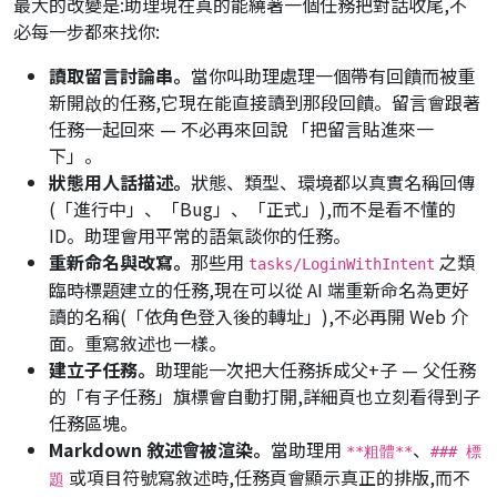
最大的改變是:助理現在真的能繞著一個任務把對話
收尾
,不
必每一步都來找你:
讀取留言討論串。
當你叫助理處理一個帶有回饋而被重
新開啟的任務,它現在能直接讀到那段回饋。留言會跟著
任務一起回來 — 不必再來回說
「把留言貼進來一
下」
。
狀態用人話描述。
狀態、類型、環境都以真實名稱回傳
(
「進行中」
、
「Bug」
、
「正式」
),而不是看不懂的
ID。助理會用平常的語氣談你的任務。
重新命名與改寫。
那些用
之類
tasks/LoginWithIntent
臨時標題建立的任務,現在可以從 AI 端重新命名為更好
讀的名稱(
「依角色登入後的轉址」
),不必再開 Web 介
面。重寫敘述也一樣。
建立子任務。
助理能一次把大任務拆成父+子 — 父任務
的「有子任務」旗標會自動打開,詳細頁也立刻看得到子
任務區塊。
Markdown 敘述會被渲染。
當助理用
、
**粗體**
### 標
或項目符號寫敘述時,任務頁會顯示真正的排版,而不
題