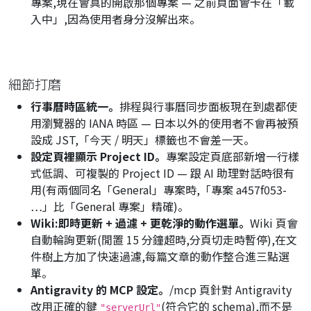
專案,現在會真的開啟那個專案 — 之前頁面會卡在「載
入中」,因為使用者身分沒解出來。
細節打磨
行事曆時區統一。
排程與行事曆同步面板現在到處都使
用瀏覽器的 IANA 時區 — 日本以外的使用者不會再被預
設成 JST,
「今天 / 明天」
標籤也不會差一天。
設定頁裡顯示 Project ID。
專案設定頁底部新增一行樣
式低調、可複製的 Project ID — 跟 AI 助理對話時很有
用(有兩個同名「General」專案時,「專案 a457f053-
…」比「General 專案」精確)。
Wiki:即時更新 + 過濾 + 更乾淨的動作選單。
Wiki 頁會
自動輪詢更新(閒置 15 分鐘超時,分頁切走時暫停),在文
件樹上方加了快速過濾,每篇文章的動作整合進三點選
單。
Antigravity 的 MCP 設定。
/mcp 頁針對 Antigravity
改用正確的鍵
(符合它的 schema),而不是
"serverUrl"