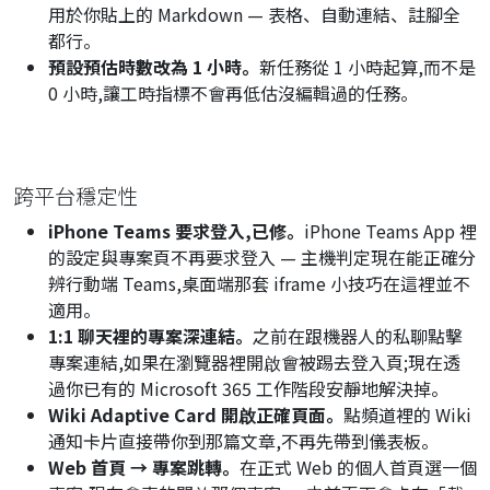
用於你貼上的 Markdown — 表格、自動連結、註腳全
都行。
預設預估時數改為 1 小時。
新任務從 1 小時起算,而不是
0 小時,讓工時指標不會再低估沒編輯過的任務。
跨平台穩定性
iPhone Teams 要求登入,已修。
iPhone Teams App 裡
的設定與專案頁不再要求登入 — 主機判定現在能正確分
辨行動端 Teams,桌面端那套 iframe 小技巧在這裡並不
適用。
1:1 聊天裡的專案深連結。
之前在跟機器人的私聊點擊
專案連結,如果在瀏覽器裡開啟會被踢去登入頁;現在透
過你已有的 Microsoft 365 工作階段安靜地解決掉。
Wiki Adaptive Card 開啟正確頁面。
點頻道裡的 Wiki
通知卡片直接帶你到那篇文章,不再先帶到儀表板。
Web 首頁 → 專案跳轉。
在正式 Web 的個人首頁選一個