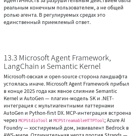
идентичность за разрушительным действием была
реальным конечным пользователем, а не общей
ролью агента. В регулируемых средах это
единственный приемлемый ответ.
13.3 Microsoft Agent Framework,
LangChain и Semantic Kernel
Microsoft-овская и open-source сторона ландшафта
устоялась иначе. Microsoft Agent Framework прибыл
в конце 2025 года как явное слияние Semantic
Kernel и AutoGen — плагин-модель SK и .NET-
интеграция с мультиагентными паттернами
AutoGen и Python-first DX. MCP-интеграция встроена
через
и
; Azure AI
MCPStdioTool
MCPStreamableHTTPTool
Foundry — хостируемый дом, эквивалент Bedrock в
AWS-мире. Отличительная черта против Strands —