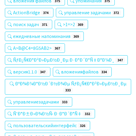
вложения файлов
упоминания
375
375
ActionBridge
управление задачами
374
372
поиск задач
>1=>2
371
369
ежедневные напоминания
369
A>B@C4=8G5AB2>
367
ÑƒÐ¿Ñ€Ð°Ð²Ð»ÐµÐ½Ð¸Ðµ Ð·Ð°Ð´Ð°Ñ‡Ð°Ð¼Ð¸
347
версия1.1.0
вложенияфайлов
347
334
ÐºÐ¾Ð¼Ð°Ð½Ð´Ð½Ð¾Ðµ ÑƒÐ¿Ñ€Ð°Ð²Ð»ÐµÐ½Ð¸Ðµ
333
управлениезадачами
333
ÑˆÐ°Ð±Ð»Ð¾Ð½Ñ‹ Ð·Ð°Ð´Ð°Ñ‡
332
пользовательскийинтерфейс
326