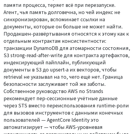
памяти процесса, теряет всё при перезапуске.
Агент, чья память долговечна, но чей индекс не
синхронизирован, вспоминает ссылки на
документы, которые он больше не может найти.
Продакшен-развёртывания относятся к этому как к
отдельным контрактам консистентности:
транзакции DynamoDB для атомарности состояния,
S3 strong-read-after-write для контракта артефактов,
индексирующий пайплайн, публикующий
документы в S3
до
upsert-а их векторов, чтобы
retrieval не указывал на то, чего ещё нет. Граница
безопасности заслуживает той же заботы.
Собственное руководство AWS по Strands
рекомендует пер-сессионные учётные данные
через STS вместо переиспользования runtime-роли
для вызовов инструментов с данными конечных
пользователей — AgentCore Identity это
автоматизирует — чтобы AWS-уровневая