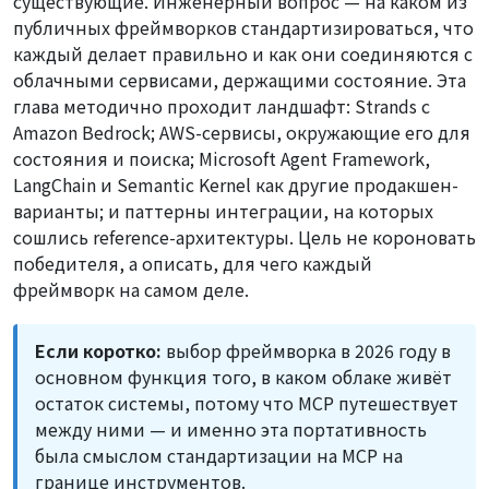
существующие. Инженерный вопрос — на каком из
публичных фреймворков стандартизироваться, что
каждый делает правильно и как они соединяются с
облачными сервисами, держащими состояние. Эта
глава методично проходит ландшафт: Strands с
Amazon Bedrock; AWS-сервисы, окружающие его для
состояния и поиска; Microsoft Agent Framework,
LangChain и Semantic Kernel как другие продакшен-
варианты; и паттерны интеграции, на которых
сошлись reference-архитектуры. Цель не короновать
победителя, а описать, для чего каждый
фреймворк на самом деле.
Если коротко:
выбор фреймворка в 2026 году в
основном функция того, в каком облаке живёт
остаток системы, потому что MCP путешествует
между ними — и именно эта портативность
была смыслом стандартизации на MCP на
границе инструментов.