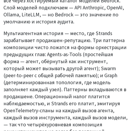
всё через хостируемый каталог моделей Bedrock.
Слой моделей подключаем — API Anthropic, OpenAI,
Ollama, LiteLLM, — но Bedrock — это значение по
умолчанию и история аудита.
Мультиагентная история — место, где Strands
зарабатывает продакшен-репутацию. Три паттерна
композиции чисто ложатся на формы оркестрации
предыдущих глав:
Agents-as-Tools
(простейшая
форма — агент, обёрнутый как инструмент,
который может вызывать другой агент);
Swarm
(peer-to-peer с общей рабочей памятью); и
Graph
(детерминированная топология, где модель
заполняет каждый узел). Паттерны вкладываются в
продакшене. Операционный налог платится
наблюдаемостью, и Strands его платит, эмитируя
OpenTelemetry-спаны на каждый вызов агента,
каждый вызов инструмента, каждый вызов модели,
— так что четырёхуровневая композиция