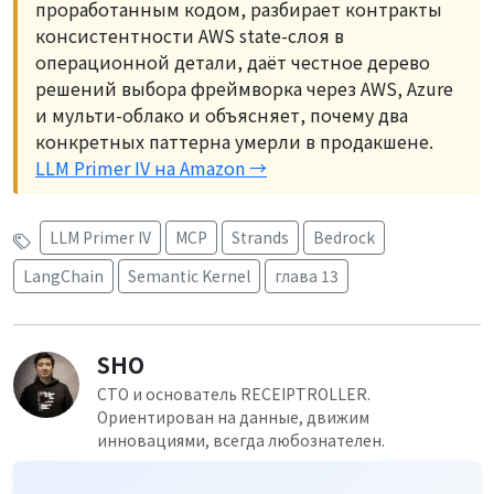
проработанным кодом, разбирает контракты
консистентности AWS state-слоя в
операционной детали, даёт честное дерево
решений выбора фреймворка через AWS, Azure
и мульти-облако и объясняет, почему два
конкретных паттерна умерли в продакшене.
LLM Primer IV на Amazon →
LLM Primer IV
MCP
Strands
Bedrock
LangChain
Semantic Kernel
глава 13
SHO
CTO и основатель RECEIPTROLLER.
Ориентирован на данные, движим
инновациями, всегда любознателен.