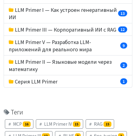
LLM Primer I — Как устроен генеративный
13
ИИ
LLM Primer III — Корпоративный ИИ с RAG
12
LLM Primer V — Разработка LLM-
9
приложений для реального мира
LLM Primer II — Языковые модели через
2
математику
Серия LLM Primer
1
Теги
MCP
LLM Primer IV
RAG
16
15
15
LLM Primer III
RLHF
fine-tuning
12
2
2