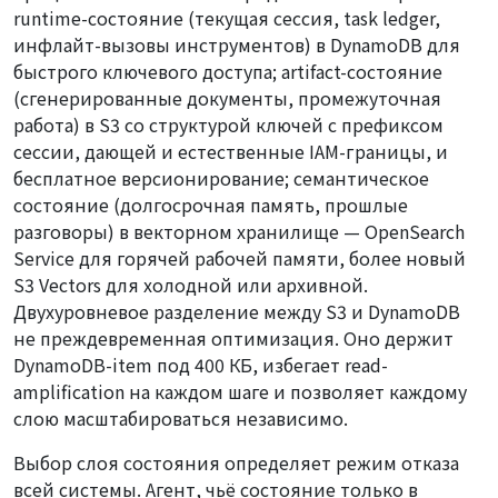
runtime-состояние
(текущая сессия, task ledger,
инфлайт-вызовы инструментов) в DynamoDB для
быстрого ключевого доступа;
artifact-состояние
(сгенерированные документы, промежуточная
работа) в S3 со структурой ключей с префиксом
сессии, дающей и естественные IAM-границы, и
бесплатное версионирование;
семантическое
состояние
(долгосрочная память, прошлые
разговоры) в векторном хранилище — OpenSearch
Service для горячей рабочей памяти, более новый
S3 Vectors для холодной или архивной.
Двухуровневое разделение между S3 и DynamoDB
не преждевременная оптимизация. Оно держит
DynamoDB-item под 400 КБ, избегает read-
amplification на каждом шаге и позволяет каждому
слою масштабироваться независимо.
Выбор слоя состояния определяет режим отказа
всей системы. Агент, чьё состояние только в