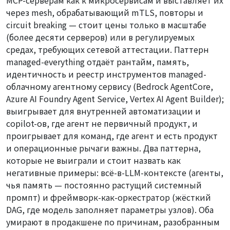
MCP-серверам как к микросервисам и выставляет их
через mesh, обрабатывающий mTLS, повторы и
circuit breaking — стоит цены только в масштабе
(более десяти серверов) или в регулируемых
средах, требующих сетевой аттестации. Паттерн
managed-everything
отдаёт рантайм, память,
идентичность и реестр инструментов managed-
облачному агентному сервису (Bedrock AgentCore,
Azure AI Foundry Agent Service, Vertex AI Agent Builder);
выигрывает для внутренней автоматизации и
copilot-ов, где агент не первичный продукт, и
проигрывает для команд, где агент
и есть
продукт
и операционные рычаги важны. Два паттерна,
которые не выиграли и стоит назвать как
негативные примеры: всё-в-LLM-контексте (агенты,
чья память — постоянно растущий системный
промпт) и фреймворк-как-оркестратор (жёсткий
DAG, где модель заполняет параметры узлов). Оба
умирают в продакшене по причинам, разобранным