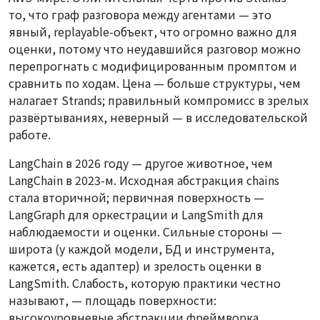
то, что граф разговора между агентами — это
явный, replayable-объект, что огромно важно для
оценки, потому что неудавшийся разговор можно
перепрогнать с модифицированным промптом и
сравнить по ходам. Цена — больше структуры, чем
налагает Strands; правильный компромисс в зрелых
развёртываниях, неверный — в исследовательской
работе.
LangChain в 2026 году — другое животное, чем
LangChain в 2023-м. Исходная абстракция chains
стала вторичной; первичная поверхность —
LangGraph для оркестрации и LangSmith для
наблюдаемости и оценки. Сильные стороны —
широта (у каждой модели, БД и инструмента,
кажется, есть адаптер) и зрелость оценки в
LangSmith. Слабость, которую практики честно
называют, — площадь поверхности:
высокоуровневые абстракции фреймворка