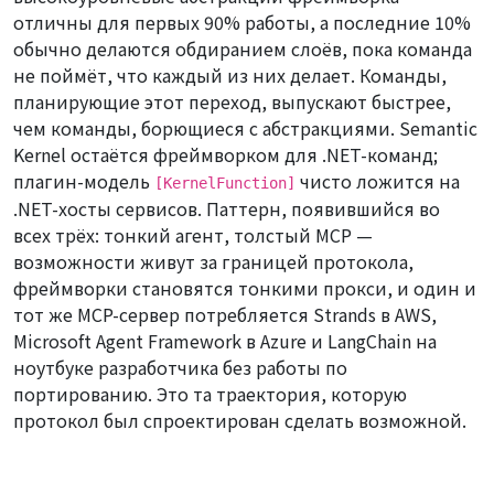
отличны для первых 90% работы, а последние 10%
обычно делаются обдиранием слоёв, пока команда
не поймёт, что каждый из них делает. Команды,
планирующие этот переход, выпускают быстрее,
чем команды, борющиеся с абстракциями. Semantic
Kernel остаётся фреймворком для .NET-команд;
плагин-модель
чисто ложится на
[KernelFunction]
.NET-хосты сервисов. Паттерн, появившийся во
всех трёх:
тонкий агент, толстый MCP
—
возможности живут за границей протокола,
фреймворки становятся тонкими прокси, и один и
тот же MCP-сервер потребляется Strands в AWS,
Microsoft Agent Framework в Azure и LangChain на
ноутбуке разработчика без работы по
портированию. Это та траектория, которую
протокол был спроектирован сделать возможной.