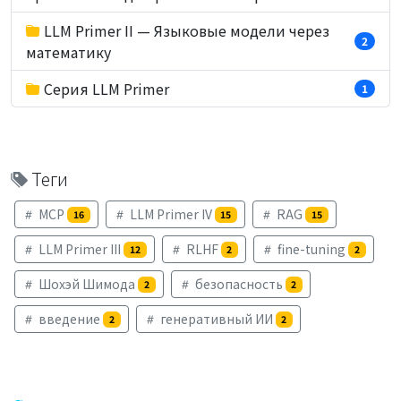
LLM Primer II — Языковые модели через
2
математику
Серия LLM Primer
1
Теги
MCP
LLM Primer IV
RAG
16
15
15
LLM Primer III
RLHF
fine-tuning
12
2
2
Шохэй Шимода
безопасность
2
2
введение
генеративный ИИ
2
2