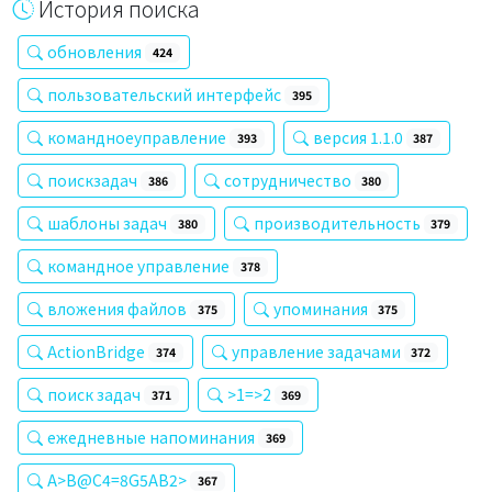
История поиска
обновления
424
пользовательский интерфейс
395
командноеуправление
версия 1.1.0
393
387
поискзадач
сотрудничество
386
380
шаблоны задач
производительность
380
379
командное управление
378
вложения файлов
упоминания
375
375
ActionBridge
управление задачами
374
372
поиск задач
>1=>2
371
369
ежедневные напоминания
369
A>B@C4=8G5AB2>
367