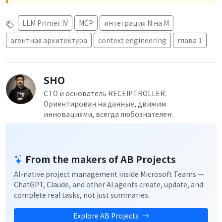
LLM Primer IV
MCP
интеграция N на M
агентная архитектура
context engineering
глава 1
SHO
CTO и основатель RECEIPTROLLER.
Ориентирован на данные, движим
инновациями, всегда любознателен.
From the makers of AB Projects
AI-native project management inside Microsoft Teams —
ChatGPT, Claude, and other AI agents create, update, and
complete real tasks, not just summaries.
Explore AB Projects