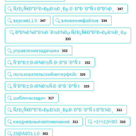
ÑƒÐ¿Ñ€Ð°Ð²Ð»ÐµÐ½Ð¸Ðµ Ð·Ð°Ð´Ð°Ñ‡Ð°Ð¼Ð¸
347
версия1.1.0
вложенияфайлов
347
334
ÐºÐ¾Ð¼Ð°Ð½Ð´Ð½Ð¾Ðµ ÑƒÐ¿Ñ€Ð°Ð²Ð»ÐµÐ½Ð¸Ðµ
333
управлениезадачами
333
ÑˆÐ°Ð±Ð»Ð¾Ð½Ñ‹ Ð·Ð°Ð´Ð°Ñ‡
332
пользовательскийинтерфейс
326
ÑˆÐ°Ð±Ð»Ð¾Ð½Ñ‹Ð·Ð°Ð´Ð°Ñ‡
325
шаблонызадач
317
ÑƒÐ¿Ñ€Ð°Ð²Ð»ÐµÐ½Ð¸ÐµÐ·Ð°Ð´Ð°Ñ‡Ð°Ð¼Ð¸
311
ежедневныенапоминания
>1=>2;5=8O
311
310
25@A8O1.1.0
302