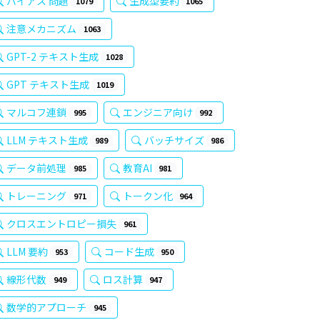
バイアス 問題
生成型要約
1079
1065
注意メカニズム
1063
GPT-2 テキスト生成
1028
GPT テキスト生成
1019
マルコフ連鎖
エンジニア向け
995
992
LLM テキスト生成
バッチサイズ
989
986
データ前処理
教育AI
985
981
トレーニング
トークン化
971
964
クロスエントロピー損失
961
LLM 要約
コード生成
953
950
線形代数
ロス計算
949
947
数学的アプローチ
945