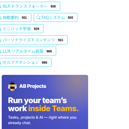
NLP トランスフォーマー
938
自動要約
FAQシステム
931
930
ミニバッチ学習
929
パーソナライズドコンテンツ
915
LLM リアルタイム処理
900
セルフアテンション
886