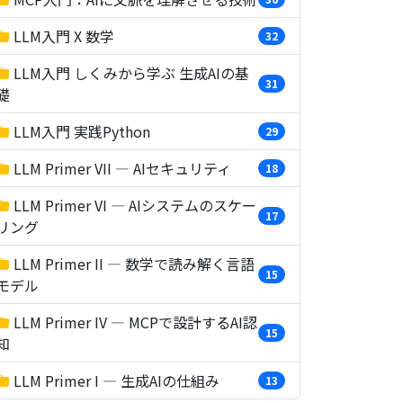
LLM入門 X 数学
32
LLM入門 しくみから学ぶ 生成AIの基
31
礎
LLM入門 実践Python
29
LLM Primer VII — AIセキュリティ
18
LLM Primer VI — AIシステムのスケー
17
リング
LLM Primer II — 数学で読み解く言語
15
モデル
LLM Primer IV — MCPで設計するAI認
15
知
LLM Primer I — 生成AIの仕組み
13