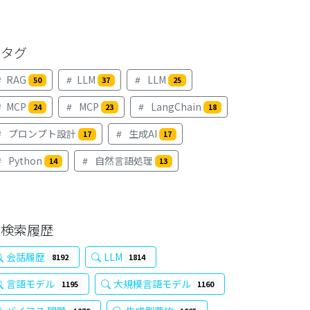
タグ
RAG
LLM
LLM
50
37
25
MCP
MCP
LangChain
24
23
18
プロンプト設計
生成AI
17
17
Python
自然言語処理
14
13
検索履歴
会話履歴
LLM
8192
1814
言語モデル
大規模言語モデル
1195
1160