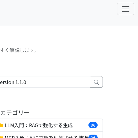
やすく解説します。
カテゴリー
LLM入門：RAGで強化する生成
36
MCP入門：AIに文脈を理解させる技術
36