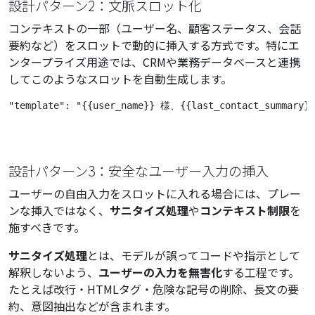
設計パターン2：文脈スロット化
コンテキストの一部（ユーザー名、顧客ステータス、会話
要約など）をスロットで動的に挿入する方式です。特にエ
ンタープライズ用途では、CRMや業務データベースと連携
してこのようなスロットを自動生成します。
"template": "{{user_name}} 様、{{last_contact_
設計パターン3：安全なユーザー入力の挿入
ユーザーの自由入力をスロットに入れる場合には、プレー
ンな挿入ではなく、
サニタイズ処理
や
コンテキスト制限
を
施すべきです。
サニタイズ処理
とは、モデルが誤ってコードや指示として
解釈しないよう、
ユーザーの入力を無害化
する工程です。
たとえば改行・HTMLタグ・危険な記号の削除、長文の要
約、意図抽出などが含まれます。