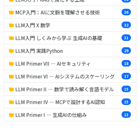
MCP入門：AIに文脈を理解させる技術
36
LLM入門 X 数学
32
LLM入門 しくみから学ぶ 生成AIの基礎
31
LLM入門 実践Python
29
LLM Primer VII — AIセキュリティ
18
LLM Primer VI — AIシステムのスケーリング
17
LLM Primer II — 数学で読み解く言語モデル
15
LLM Primer IV — MCPで設計するAI認知
15
LLM Primer I — 生成AIの仕組み
13