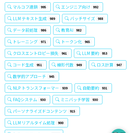
マルコフ連鎖
エンジニア向け
995
992
LLM テキスト生成
バッチサイズ
989
988
データ前処理
教育AI
986
982
トレーニング
トークン化
971
965
クロスエントロピー損失
LLM 要約
961
953
コード生成
線形代数
ロス計算
951
949
947
数学的アプローチ
945
NLP トランスフォーマー
自動要約
939
931
FAQシステム
ミニバッチ学習
930
930
パーソナライズドコンテンツ
915
LLM リアルタイム処理
900