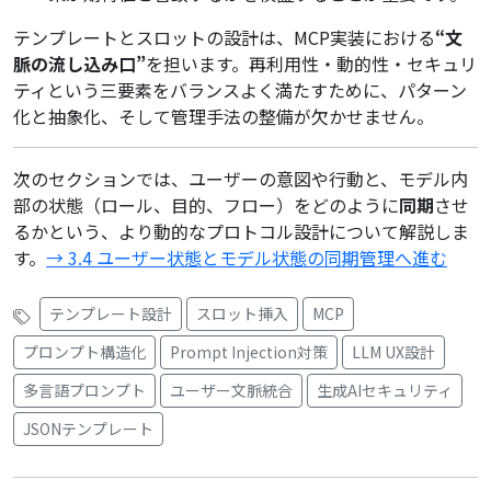
テンプレートとスロットの設計は、MCP実装における
“文
脈の流し込み口”
を担います。再利用性・動的性・セキュリ
ティという三要素をバランスよく満たすために、パターン
化と抽象化、そして管理手法の整備が欠かせません。
次のセクションでは、ユーザーの意図や行動と、モデル内
部の状態（ロール、目的、フロー）をどのように
同期
させ
るかという、より動的なプロトコル設計について解説しま
す。
→ 3.4 ユーザー状態とモデル状態の同期管理へ進む
テンプレート設計
スロット挿入
MCP
プロンプト構造化
Prompt Injection対策
LLM UX設計
多言語プロンプト
ユーザー文脈統合
生成AIセキュリティ
JSONテンプレート