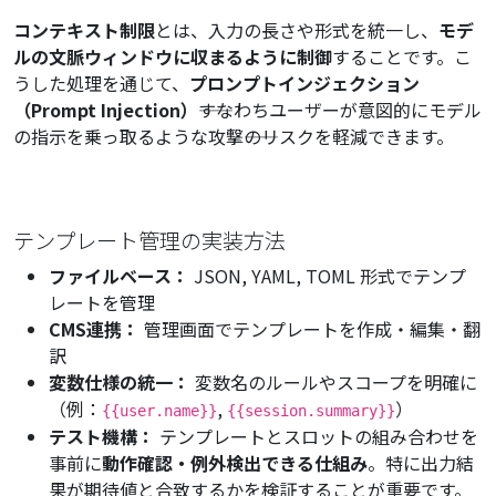
コンテキスト制限
とは、入力の長さや形式を統一し、
モデ
ルの文脈ウィンドウに収まるように制御
することです。こ
うした処理を通じて、
プロンプトインジェクション
（Prompt Injection）
――すなわちユーザーが意図的にモデル
の指示を乗っ取るような攻撃――のリスクを軽減できます。
テンプレート管理の実装方法
ファイルベース：
JSON, YAML, TOML 形式でテンプ
レートを管理
CMS連携：
管理画面でテンプレートを作成・編集・翻
訳
変数仕様の統一：
変数名のルールやスコープを明確に
（例：
,
）
{{user.name}}
{{session.summary}}
テスト機構：
テンプレートとスロットの組み合わせを
事前に
動作確認・例外検出できる仕組み
。特に出力結
果が期待値と合致するかを検証することが重要です。