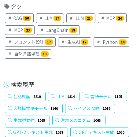
タグ
RAG
LLM
LLM
MCP
50
37
25
24
MCP
LangChain
23
18
プロンプト設計
生成AI
Python
17
17
14
自然言語処理
13
検索履歴
会話履歴
LLM
言語モデル
8210
1814
1195
大規模言語モデル
バイアス 問題
1160
1079
生成型要約
注意メカニズム
1065
1063
GPT-2 テキスト生成
GPT テキスト生成
1028
1020