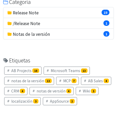
Categoría
Release Note
19
/Release Note
1
Notas de la versión
1
Etiquetas
AB Projects
Microsoft Teams
18
13
notas de la versión
MCP
AB Sales
13
7
4
CRM
notas de versión
Wiki
4
4
3
localización
AppSource
3
2