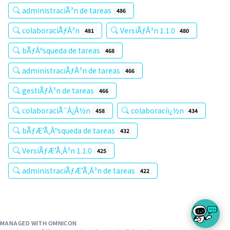
administraciÃ³n de tareas
486
colaboraciÃƒÂ³n
VersiÃƒÂ³n 1.1.0
481
480
bÃƒÂºsqueda de tareas
468
administraciÃƒÂ³n de tareas
466
gestiÃƒÂ³n de tareas
466
colaboraciÃ¯Â¿Â½n
colaboraciï¿½n
458
434
bÃƒÆ’Ã‚Âºsqueda de tareas
432
VersiÃƒÆ’Ã‚Â³n 1.1.0
425
administraciÃƒÆ’Ã‚Â³n de tareas
422
MANAGED WITH OMNICON