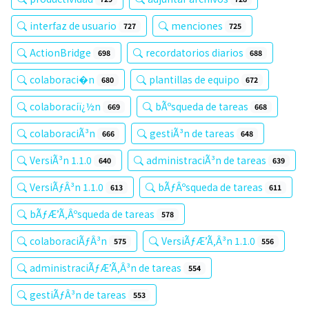
interfaz de usuario
menciones
727
725
ActionBridge
recordatorios diarios
698
688
colaboraci�n
plantillas de equipo
680
672
colaboraciï¿½n
bÃºsqueda de tareas
669
668
colaboraciÃ³n
gestiÃ³n de tareas
666
648
VersiÃ³n 1.1.0
administraciÃ³n de tareas
640
639
VersiÃƒÂ³n 1.1.0
bÃƒÂºsqueda de tareas
613
611
bÃƒÆ’Ã‚Âºsqueda de tareas
578
colaboraciÃƒÂ³n
VersiÃƒÆ’Ã‚Â³n 1.1.0
575
556
administraciÃƒÆ’Ã‚Â³n de tareas
554
gestiÃƒÂ³n de tareas
553