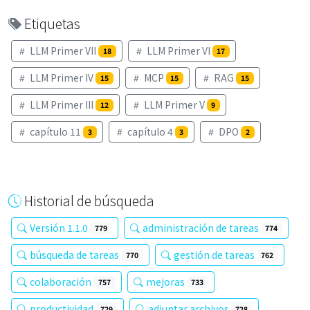
Etiquetas
LLM Primer VII
LLM Primer VI
18
17
LLM Primer IV
MCP
RAG
15
15
15
LLM Primer III
LLM Primer V
12
9
capítulo 11
capítulo 4
DPO
3
3
2
Historial de búsqueda
Versión 1.1.0
administración de tareas
779
774
búsqueda de tareas
gestión de tareas
770
762
colaboración
mejoras
757
733
productividad
adjuntar archivos
729
728