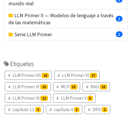
mundo real
LLM Primer II — Modelos de lenguaje a través
2
de las matemáticas
Serie LLM Primer
1
Etiquetas
LLM Primer VII
LLM Primer VI
18
17
LLM Primer IV
MCP
RAG
15
15
15
LLM Primer III
LLM Primer V
12
9
capítulo 11
capítulo 4
DPO
3
3
2