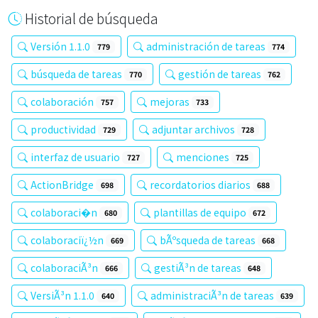
Historial de búsqueda
Versión 1.1.0
administración de tareas
779
774
búsqueda de tareas
gestión de tareas
770
762
colaboración
mejoras
757
733
productividad
adjuntar archivos
729
728
interfaz de usuario
menciones
727
725
ActionBridge
recordatorios diarios
698
688
colaboraci�n
plantillas de equipo
680
672
colaboraciï¿½n
bÃºsqueda de tareas
669
668
colaboraciÃ³n
gestiÃ³n de tareas
666
648
VersiÃ³n 1.1.0
administraciÃ³n de tareas
640
639