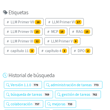
Etiquetas
LLM Primer VII
LLM Primer VI
18
17
LLM Primer IV
MCP
RAG
15
15
15
LLM Primer III
LLM Primer V
12
9
capítulo 11
capítulo 4
DPO
3
3
2
Historial de búsqueda
Versión 1.1.0
administración de tareas
779
773
búsqueda de tareas
gestión de tareas
769
762
colaboración
mejoras
757
733