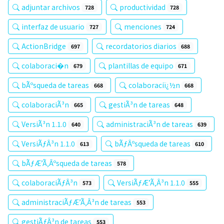
adjuntar archivos
productividad
728
728
interfaz de usuario
menciones
727
724
ActionBridge
recordatorios diarios
697
688
colaboraci�n
plantillas de equipo
679
671
bÃºsqueda de tareas
colaboraciï¿½n
668
668
colaboraciÃ³n
gestiÃ³n de tareas
665
648
VersiÃ³n 1.1.0
administraciÃ³n de tareas
640
639
VersiÃƒÂ³n 1.1.0
bÃƒÂºsqueda de tareas
613
610
bÃƒÆ’Ã‚Âºsqueda de tareas
578
colaboraciÃƒÂ³n
VersiÃƒÆ’Ã‚Â³n 1.1.0
573
555
administraciÃƒÆ’Ã‚Â³n de tareas
553
gestiÃƒÂ³n de tareas
553