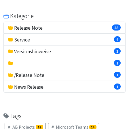
Kategorie
Release Note
28
Service
4
Versionshinweise
3
1
/Release Note
1
News Release
1
Tags
AB Projects
Microsoft Teams
18
14