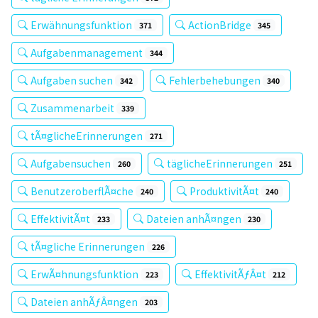
Erwähnungsfunktion
ActionBridge
371
345
Aufgabenmanagement
344
Aufgaben suchen
Fehlerbehebungen
342
340
Zusammenarbeit
339
tÃ¤glicheErinnerungen
271
Aufgabensuchen
täglicheErinnerungen
260
251
BenutzeroberflÃ¤che
ProduktivitÃ¤t
240
240
EffektivitÃ¤t
Dateien anhÃ¤ngen
233
230
tÃ¤gliche Erinnerungen
226
ErwÃ¤hnungsfunktion
EffektivitÃƒÂ¤t
223
212
Dateien anhÃƒÂ¤ngen
203