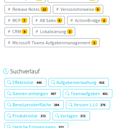
Release Notes
Versionshinweise
10
9
MCP
AB Sales
ActionBridge
7
4
4
CRM
Lokalisierung
4
3
Microsoft Teams Aufgabenmanagement
3
Suchverlauf
Effektivität
Aufgabenverwaltung
446
416
Dateien anhängen
Teamaufgaben
407
401
Benutzeroberfläche
Version 1.1.0
384
376
Produktivität
Vorlagen
372
372
tägliche Erinnerungen
372