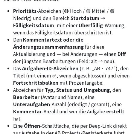
Prioritäts
-Abzeichen (🔴 Hoch / 🟡 Mittel / 🟢
Niedrig) und den Bereich
Startdatum →
Fälligkeitsdatum
, mit einer
Überfällig
-Warnung,
wenn das Fälligkeitsdatum überschritten ist.
Den
Kommentartext oder die
Änderungszusammenfassung
für diese
Aktualisierung und — bei Änderungen — einen
Diff
der jüngsten Bearbeitungen (Feld: alt → neu).
Das
Aufgaben-ID-Abzeichen
(z. B. „AB · 747"), den
Titel
(mit einem ✅, wenn abgeschlossen) und einen
Fortschrittsbalken
mit Prozentangabe.
Abzeichen für
Typ, Status und Umgebung
, den
Bearbeiter
(Avatar und Name), eine
Unteraufgaben
-Anzahl (erledigt / gesamt), eine
Kommentar
-Anzahl und wer die Aufgabe
erstellt
hat.
Eine
Öffnen
-Schaltfläche, die per Deep-Link direkt
zur Aufgabe in der AB Projects-Registerkarte führt.