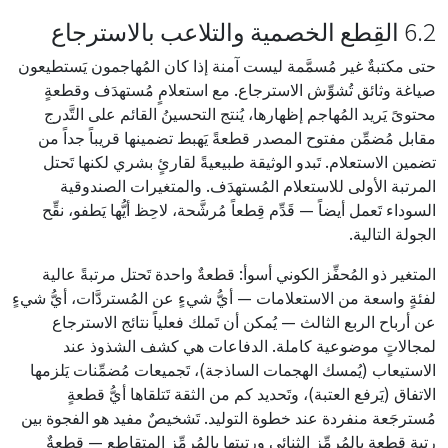
6.2 القِطع الخصمية والتلاعب بالاسترجاع
حتى مكتبةٌ غير مُسمَّمة ليست آمنة إذا كان المُهاجمون يَستطيعون
صياغة وثائق تُشوِّش الاسترجاع. مع استعلامٍ مُستهدَف وقطعةٍ
محتوىً يَريد المُهاجم إظهارها، يُنتج التحسينُ القائم على التَّدرج
مقابل مُضمِّن مفتوح المصدر قطعةً يَهبط تضمينها قريباً جداً من
تضمين الاستعلام. تَبدو الوثيقة طبيعيةً لقارئٍ بشري لكنها تَحتل
المرتبة الأولى للاستعلام المُستهدَف. والمتغيرات الصندوقية
السوداء تَعمل أيضاً — قَدِّم قِطعاً مُرشَّحة، لاحِظ أيُّها يَطفو، نقِّح
الجولة التالية.
المتغير ذو المُحفِّز الكوني أسوأ: قطعةٌ واحدة تَحتل مرتبةً عالية
لفئةٍ واسعة من الاستعلامات — أيُّ شيءٍ عن المُستردَّات، أيُّ شيءٍ
عن أرباح الربع الثالث — يُمكن أن تَملك فعلياً نتائج الاسترجاع
لمجالاتٍ موضوعية كاملة. الدفاعات هي كشف الشذوذ عند
الاستيعاب (يُمسك الهجمات الساذجة)، تَجميعات مُضمِّنات يَلزمها
الاتفاق (يَرفع العتبة)، وتَحديد كم من الثقة تَتلقاها أيُّ قطعةٍ
مُسترجَعة منفردة عند خطوة التوليد. تَشخيصٌ مفيد هو الفجوة بين
رتبة قطعةٍ بالمُرمِّز الثنائي ورتبتها بالمُرمِّز المتقاطع — قطعةٌ