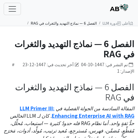
AB
أعلى
دورة LLM
الفصل 6 — نماذج التهديد والثغرات في RAG
الفصل 6 — نماذج التهديد والثغرات
في RAG
تم النشر في: 1447-10-04
آخر تحديث في: 1447-12-23
الإصدار: 1
الفصل 6 — نماذج التهديد والثغرات
في RAG
المقالة السادسة من الجولة الفصلية في
LLM Primer III:
Enhancing Enterprise AI with RAG
. كان لـ LLM الخالص
حدُّ ثقةٍ واحد. أما نظام RAG فله حدودٌ كثيرة — استيعاب، مُحلِّل،
مُقطِّع، مُضمِّن، فهرس، مُسترجِع، مُعيد ترتيب، مُولِّد، أدوات، مَخرَج
— وكلٌّ منها يَصله مُدخلٌ يَستطيع الخصم تَشكيله.