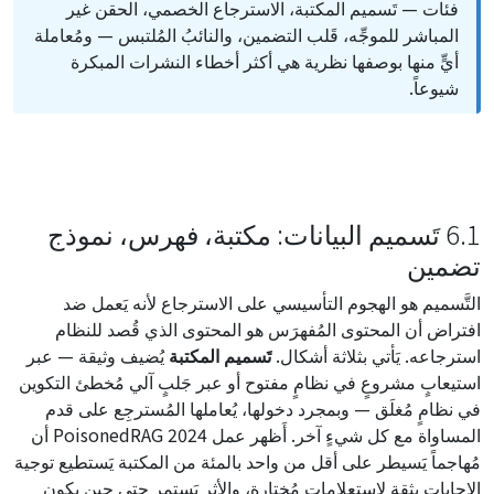
فئات — تَسميم المكتبة، الاسترجاع الخصمي، الحقن غير
المباشر للموجِّه، قَلب التضمين، والنائبُ المُلتبس — ومُعاملة
أيٍّ منها بوصفها نظرية هي أكثر أخطاء النشرات المبكرة
شيوعاً.
6.1 تَسميم البيانات: مكتبة، فهرس، نموذج
تضمين
التَّسميم هو الهجوم التأسيسي على الاسترجاع لأنه يَعمل ضد
افتراض أن المحتوى المُفهرَس هو المحتوى الذي قُصد للنظام
استرجاعه. يَأتي بثلاثة أشكال.
تَسميم المكتبة
يُضيف وثيقة — عبر
استيعابٍ مشروعٍ في نظامٍ مفتوح أو عبر جَلبٍ آلي مُخطئ التكوين
في نظامٍ مُغلَق — وبمجرد دخولها، يُعاملها المُسترجِع على قدم
المساواة مع كل شيءٍ آخر. أَظهر عمل PoisonedRAG 2024 أن
مُهاجماً يَسيطر على أقل من واحد بالمئة من المكتبة يَستطيع توجيهَ
الإجابات بثقةٍ لاستعلاماتٍ مُختارة، والأثر يَستمر حتى حين يكون