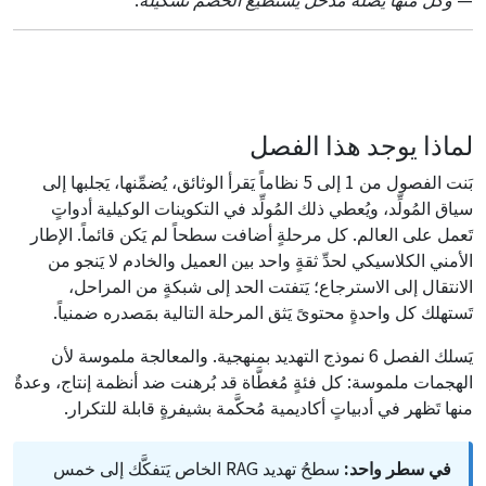
لماذا يوجد هذا الفصل
بَنت الفصول من 1 إلى 5 نظاماً يَقرأ الوثائق، يُضمِّنها، يَجلبها إلى
سياق المُولِّد، ويُعطي ذلك المُولِّد في التكوينات الوكيلية أدواتٍ
تَعمل على العالم. كل مرحلةٍ أضافت سطحاً لم يَكن قائماً. الإطار
الأمني الكلاسيكي لحدِّ ثقةٍ واحد بين العميل والخادم لا يَنجو من
الانتقال إلى الاسترجاع؛ يَتفتت الحد إلى شبكةٍ من المراحل،
تَستهلك كل واحدةٍ محتوىً يَثق المرحلة التالية بمَصدره ضمنياً.
يَسلك الفصل 6 نموذج التهديد بمنهجية. والمعالجة ملموسة لأن
الهجمات ملموسة: كل فئةٍ مُغطَّاة قد بُرهنت ضد أنظمة إنتاج، وعدةٌ
منها تَظهر في أدبياتٍ أكاديمية مُحكَّمة بشيفرةٍ قابلة للتكرار.
في سطر واحد:
سطحُ تهديد RAG الخاص يَتفكَّك إلى خمس