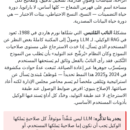
مساحة اسمٍ على فهرس الشعاع — كلها أساس، لا بارانويا. دورة
حياة التضمينات — النسخ، النسخ الاحتياطي، بيئات الاختبار — هي
دورة حياة البيانات المصدرية.
مشكلةُ
النائب المُلتبس
، التي سَمَّاها نورم هاردي في 1988، تَعود
في RAG الوكيلي. لـ LLM وصولٌ إلى المكتبة كاملةً بغض النظر عن
المستخدم الذي يَسأل. إذا حَدث الاسترجاع على مستوى صلاحيات
النموذج وكان النظام «يُرشِّح عند التوليد» بأن يَطلب من النموذج
التَّكتم، فقد رأى النائبُ بالفعل وثائق لم يَستحقها المستخدم
وسيُسرِّب جوهرها عبر إعادة الصياغة. تَتبعت عدةُ حوادث مكشوفة
في 2024 و2025 هذا النمط تحديداً — مُوظفٌ مُبتدئ يَسأل عن
استراتيجية ويَتلقى ملخصاً لم يَسم محاضر مجلس الإدارة لكنه أَعاد
صياغتها. الإصلاح بنيوي: افرض ضوابط الوصول عند طبقة
الاسترجاع، لا عند طبقة التوليد، وحَدِّد كل أداةٍ يَستدعيها الوكيل
بأذونات المستخدم الأساسي.
يجدر بنا تذكُّره:
LLM ليس مُنفِّذاً موثوقاً. كل صلاحيةٍ يَملكها
الوكيل يَجب أن تكون إما صلاحيةً يَملكها المستخدم، أو