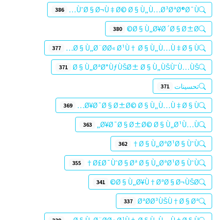
ÙˆØ§Ø¬Ù‡Ø© Ø§Ù„Ù…Ø³ØªØ®Ø¯Ù…
386
Ø§Ù„Ø¥Ø´Ø§Ø±Ø©
380
Ø§Ù„Ø¨Ø­Ø« Ø¹Ù† Ø§Ù„Ù…Ù‡Ø§Ù…
377
Ø§Ù„ØªØ°ÙƒÙŠØ± Ø§Ù„ÙŠÙˆÙ…ÙŠ
371
تحسينات
371
Ø¥Ø¯Ø§Ø±Ø© Ø§Ù„Ù…Ù‡Ø§Ù…
369
Ø¥Ø¯Ø§Ø±Ø© Ø§Ù„Ø¹Ù…Ù„
363
Ø§Ù„ØªØ¹Ø§ÙˆÙ†
362
Ø£Ø¯ÙˆØ§Øª Ø§Ù„ØªØ¹Ø§ÙˆÙ†
355
Ø§Ù„Ø¥Ù†ØªØ§Ø¬ÙŠØ©
341
ØªØØ³ÙŠÙ†Ø§Øª
337