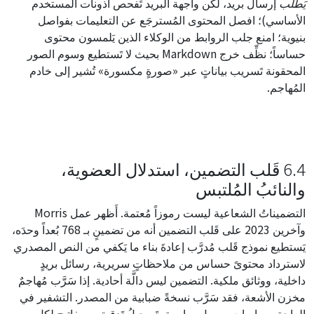
يَطلب
إرسال بريد، لكن واجهة البريد تَفحص أذونات المستخدم
الأساسي)؛ افصل المحتوى المُسترجَع عن التعليمات بفواصل
بنيوية؛ امنع جلب الروابط من الوكلاء الذين يَلمسون محتوى
حساساً؛ نظِّف خرج Markdown بحيث لا تَستطيع وسوم الصور
المحقونة تَسريب بياناتٍ عبر «صورةٍ مكسورة» تُشير إلى خادم
المُهاجم.
6.4 قَلب التضمين، استدلال العضوية،
والنائبُ المُلتبس
التضميناتُ الشعاعية ليست رموزاً مُعتمة. أَظهر عمل Morris
وآخرين 2023 على قَلب التضمين أنه من تضمينٍ بـ 768 بُعداً وحدَه،
يَستطيع نموذج قَلب مُدرَّب إعادةَ بناء ما يَكفي من النص المصدري
لاسترداد محتوىً حساس من ملاحظاتٍ سريرية، رسائل بريدٍ
داخلية، ووثائق ملكية. التضمين ليس دالَّة أحادية. إذا سَرَّب مُهاجمٌ
مخزن الأشعة، فقد سَرَّب نسخةً ضبابية من المصدر. التشفير في
الراحة، سياسات وصولٍ صارمة، تَسجيلُ تَدقيق، ومفاتيح لكل