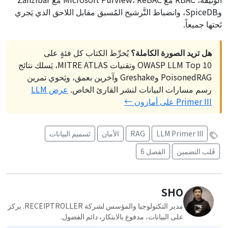
وSpiceDB، وانضباط التَّرشيح المُسبق مقابل اللاحق الذي يَجري
تَحتها جميعاً.
هل تريد الصورة الكاملة؟
يُخرِّط الكتاب كل فئةٍ على
OWASP LLM Top 10 وتقنيات MITRE ATLAS، يَسلك نتائج
PoisonedRAG وGreshake وآخرين بعمق، ويَحوي تمرين
رسم مسارات البيانات لنشر القارئ الخاص.
عرض LLM
Primer III على أمازون ←
LLM Primer III
RAG
الأمان
تَسميم البيانات
قَلب التضمين
الفصل 6
SHO
مدير التكنولوجيا والمؤسس لشركة RECEIPTROLLER. يركز
على البيانات، مدفوع بالابتكار، دائم الفضول.