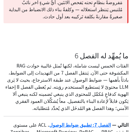
مَفروضةً بنظامٍ تحته يَفحص الاثنَين. أيُّ شيءٍ آخر نائبٌ
مُلتبس يَنتظر استغلاله — وكلفةُ بناء ذلك الانضباط من البداية
صغيرةٌ مقارنةً بكلفة تَركيبه بعد أول حادث.
ما يُمهِّد له الفصل 6
الفئات الخمس ليست شاملة، لكنها تُمثل غالبية حوادث RAG
المكشوفة حتى الآن. يَنتقل الفصل 7 من التهديدات إلى الضوابط،
بادئاً بأهمها — ضوابط الوصول عند طبقة الاسترجاع، بحيث لا يَرى
LLM محتوىً لا يَستطيع المستخدم رؤيته. ثم يُغطي الفصل 8 إخفاء
الهوية كدفاعٍ مُكمِّل للمحتوى الذي ينبغي تَضمينه لكنه ينبغي ألا
يَكون قابلاً لإعادة البناء بالتفصيل. معاً يُشكِّلان العمود الفقري
الأمني؛ وهذا الفصل هو المُدخَل الذي يُحدِّد مُتطلباته.
التالي —
الفصل 7: تطبيق ضوابط الوصول
.
ACL على مستوى
الوثيقة، RBAC مع Microsoft Purview، ReBAC مع Zanzibar