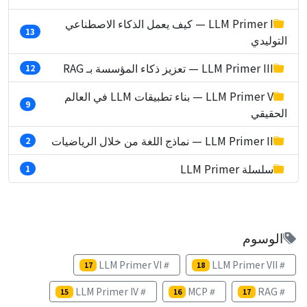
LLM Primer I — كيف يعمل الذكاء الاصطناعي
13
التوليدي
LLM Primer III — تعزيز ذكاء المؤسسة بـ RAG
12
LLM Primer V — بناء تطبيقات LLM في العالم
9
الحقيقي
LLM Primer II — نماذج اللغة من خلال الرياضيات
2
سلسلة LLM Primer
1
الوسوم
LLM Primer VI
LLM Primer VII
17
18
LLM Primer IV
MCP
RAG
15
16
17