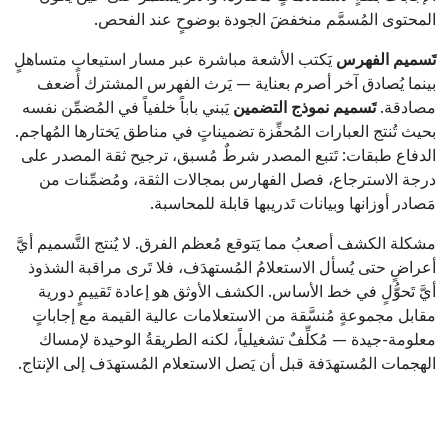
المحتوى المُسمَّم منخفضَ الجودة بوضوحٍ عند الفحص.
تَسميم الفهرس
يَكتب الأشعة مباشرة عبر مسار استيعابٍ متساهلٍ
بينما يُصادق آخر أصرم بعناية — يَرث الفهرس المشترك أضعف
مصادقة.
تَسميم نموذج التضمين
يَبني باباً خلفياً في المُضمِّن نفسه
بحيث تُنتج العبارات المُحفِّزة تضميناتٍ في مناطق يَختارها المُهاجم.
الدفاع طبقات: تَتبع المصدر شرطٌ مُسبق، ترجيح ثقة المصدر على
درجة الاسترجاع، فصل الفهارس بمجالات الثقة، ومُضمِّنات من
مَصادر أوزانها وبيانات تَدريبها قابلة للمحاسبة.
مشكلة الكشف أصعبُ مما يَتوقع مُعظم الفرق. لا يُنتج التَّسميم أيَّ
أعراضٍ حتى يُسأل الاستعلامُ المُستهدَف، فلا تَرى مراقبة الشذوذ
أيَّ تَحوُّلٍ في خط الأساس. الكشف الأوثق هو إعادة تَقييمٍ دورية
مقابل مجموعةٍ مُنسَّقة من الاستعلامات عالية القيمة مع إجاباتٍ
معلومة-جيدة — مُكلِّفٌ تشغيلياً، لكنه الطريقةُ الوحيدة لإمساك
الهجمات المُستهدَفة قبل أن يَصل الاستعلام المُستهدَف إلى الإنتاج.