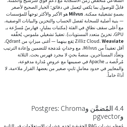
الشعاعي مُنخفض زمن الاستجابة مع دعمٍ قويٍّ للترشيح والكَمَّنة.
قابلٌ للوصول بما يَكفي ليَعمل في دقائق؛ الخيار الصحيح لأصغر
بصمةٍ تشغيلية ممكنة.
Milvus
هو الأكبر والأكثر توجهاً للمؤسسات
— بنية أصلية للسحابة تَفصل الحساب والتخزين والبيانات الوصفية،
مع أعلى سقف نطاقٍ في الفئة (مكتبات بمليارٍ، فهارسُ مُسرَّعة بـ
GPU، تخزينٌ متعدد المستويات). تعقيدٌ تشغيلي ملموس، يُخفِّفه
Weaviate
Zilliz Cloud.
يَقع بينهما — أغنى ميزاتٍ من Qdrant،
أقل تعقيداً من Milvus، مع وحداتٍ مُدمَجة للتضمين وإعادة الترتيب
وتعدُّد المستأجرين. منصةُ بحثٍ لا مجرد فهرس بحث. الثلاثة
مُرخَّصة بـ Apache في صميمها مع عروضٍ مُدارة مدفوعة،
والمعايير في حدود معاملٍ ثابتٍ صغير من بعضها. القرار ملاءمة، لا
أداءً خاماً.
4.4 المُضمَّن وPostgres: Chroma
وpgvector
مُعظم نشرات RAG الحقيقية تَخدم عشرات الاستعلامات في الثانية