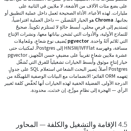
على بضع مئات الآلاف من الأشعة، لا ملايين في الثانية على
مليارات. لهذه الأعباء، الأداة الصحيحة تَعمل داخل عملية التطبيق أو
بجانبها.
Chroma
هو الخيار المُضمَّن — داخل العملية افتراضياً،
يَستديم إلى قرصٍ محلي، أبسط حالةٍ لا تَستلزم تكويناً. صحيحٌ
للنماذج الأولية، والأدوات التي تَشحن بياناتها معها، ونشرات الإنتاج
التي تَلائم آلةً واحدة.
pgvector
يُضيف نوع شعاعٍ، ومُعامِلات
مسافة، وفهرسة HNSW/IVFFlat إلى Postgres. لمكتبات حتى
عشرة ملايين شعاعٍ تقريباً على مضيفٍ حسن التَّجهيز، pgvector
خيار إنتاجٍ موثوق وأبسط الخيارات تشغيلياً للفرق التي تُشغِّل
Postgres أصلاً. يَصير البحث الشعاعي استعلام SQL على جدولٍ
يَفهمه ORM القائم؛ الانضمامات مع البيانات الوصفية المُهيكَلة من
الدرجة الأولى. الفضيلة الخفية لهذه الخيارات أنها تُخفِّض كلفة تَغيير
الرأي — الهجرة إلى نظامٍ موزَّع، إن حَدثت، محدودة.
4.5 الإقامة والتشغيل والكلفة — المحاور