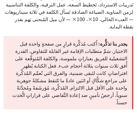
تَدريبات الاسترداد، تَخطيط السعة، عمل الترقية، والكلفة التناسبية
لزمن المناوبة. الصياغة الصادقة تَسأل الكلفة في ثلاثة سيناريوهات
— العبء الحالي، 10×، 100× — لأن ميل المُنحنى يَهم بقدر
نقطة البداية.
يجدر بنا تذكُّره:
اُكتب مُذكِّرة قرارٍ من صفحةٍ واحدة قبل
الاختيار. سَمِّ متطلبات الإقامة غير القابلة للتفاوض، القدرة
التشغيلية للفريق بعباراتٍ ملموسة، والكلفة المُتوقَّعة على
أُفق ثلاث سنوات بثلاثة أحجام عبء. فعل الكتابة يُظهر
افتراضاتٍ كانت لتَبقى ضمنية، والفرق التي تُعمِّم المُذكِّرة
على مراجعٍ شكَّاكٍ أو اثنَين عادةً ما تَلتقط مشكلةً جوهرية
واحدة على الأقل قبل الالتزام. المُذكِّرة، مُؤرشَفةً ومُحدَّثةً
سنوياً، أرخصُ تأمينٍ ضد إعادة التَّقاضي على قراراتٍ اتُّخذت
حسناً.