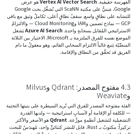
الفهرسة حقيقية.
Vertex AI Vector Search
هو عرض
Google، مَبنيٌّ على مكتبة ScaNN التي تُشغِّل بحث Google
للتشابه على نطاقٍ واسع. سقفُ نطاقٍ أعلى، تَكاملٌ وثيق مع باقي
GCP — نماذج تضمين وIAM وCloud Monitoring — والالتزامُ
الاستراتيجي المُقابل بسحابةٍ واحدة.
Azure AI Search
يَشغل
الموضع نفسه للفرق الملتزمة بـ Microsoft. الاختيار بين الثلاثة
المنصِّيّة يَتبع غالباً الالتزام السحابي القائم، وهو معقولٌ ما دام
الفريق قد تَحقَّق من النطاق والإقامة.
4.3 مفتوح المصدر: Qdrant وMilvus
وWeaviate
الفئة مفتوحة المصدر للفرق التي تُريد السيطرة على بنيتها التحتية
— للكلفة أو الإقامة أو لأسبابٍ استراتيجية — ولديها القدرة
التشغيلية لتَشغيل أنظمةٍ موزَّعة.
Qdrant
هو الأصغر والأكثر
تركيزاً: مكتوبٌ بـ Rust، قابل للنشر كثنائيٍّ واحد، مُهندَسٌ للبحث