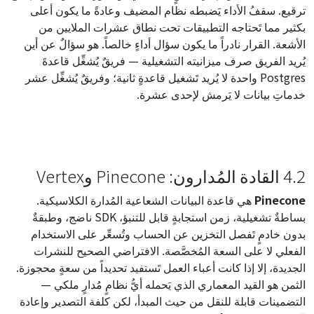
ترقيع. سقفُ الأداء يَضبطه نظام المضيف وعادةً ما يكون أعلى
بكثير مما تَحتاجه التطبيقات تحت نطاق عشرات الملايين من
الأشعة. القرار نادراً ما يكون سؤال أداءٍ خالصاً. هو سؤالٌ عن أين
يُريد الفريق صرف ميزانيته التشغيلية — فريقٌ يُشغِّل قاعدةَ
Postgres واحدة لا يُريد تَشغيل قاعدةٍ ثانية؛ وفريقٌ يُشغِّل عشر
خدماتِ بيانات لا يَرمش لإحدى عشرة.
4.2 القادة المُدارون: Pinecone وVertex
Pinecone
هي قاعدة البيانات الشعاعية المُدارة الكلاسيكية.
بساطةٌ تشغيلية، زمن استجابةٍ قابل للتنبؤ، SDK ناضج، وطبقةٌ
بدون خادمٍ تَفصل التخزين عن الحساب وتُسعِّر على الاستخدام
الفعلي لا على السعة المُخصَّصة. الافتراضي الصحيح للنشرات
الجديدة، إلا إذا كانت أعباء العمل تَستفيد تحديداً من سعةٍ محجوزة.
الثمن هو القيد المعماري الذي يَحمله أيُّ نظامٍ مُدارٍ ملكي —
التضمينات قابلة للنقل من حيث المبدأ، لكن كلفة التصدير وإعادة