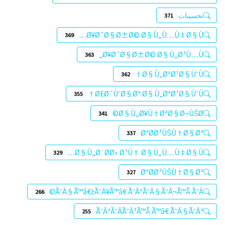
تحسينات
371
Ø¥Ø¯Ø§Ø±Ø© Ø§Ù„Ù…Ù‡Ø§Ù…
369
Ø¥Ø¯Ø§Ø±Ø© Ø§Ù„Ø¹Ù…Ù„
363
Ø§Ù„ØªØ¹Ø§ÙˆÙ†
362
Ø£Ø¯ÙˆØ§Øª Ø§Ù„ØªØ¹Ø§ÙˆÙ†
355
Ø§Ù„Ø¥Ù†ØªØ§Ø¬ÙŠØ©
341
ØªØØ³ÙŠÙ†Ø§Øª
337
Ø§Ù„Ø¨ØØ« Ø¹Ù† Ø§Ù„Ù…Ù‡Ø§Ù…
329
ØªØ­Ø³ÙŠÙ†Ø§Øª
327
Ã˜Â§Ã™â€žÃ˜Â¥Ã™â€ Ã˜ÂªÃ˜Â§Ã˜Â¬Ã™Å Ã˜Â©
266
Ã˜ÂªÃ˜Â­Ã˜Â³Ã™Å Ã™â€ Ã˜Â§Ã˜Âª
255