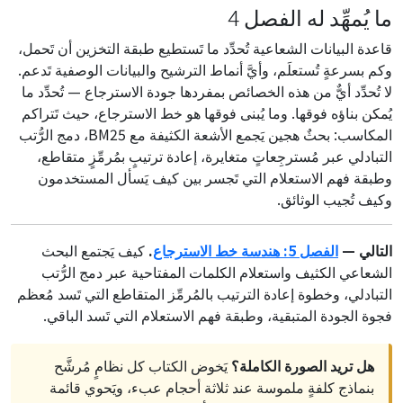
ما يُمهِّد له الفصل 4
قاعدة البيانات الشعاعية تُحدِّد ما تَستطيع طبقة التخزين أن تَحمل،
وكم بسرعةٍ تُستعلَم، وأيَّ أنماط الترشيح والبيانات الوصفية تَدعم.
لا تُحدِّد أيٌّ من هذه الخصائص بمفردها جودة الاسترجاع — تُحدِّد ما
يُمكن بناؤه فوقها. وما يُبنى فوقها هو خط الاسترجاع، حيث تَتراكم
المكاسب: بحثٌ هجين يَجمع الأشعة الكثيفة مع BM25، دمج الرُّتب
التبادلي عبر مُسترجِعاتٍ متغايرة، إعادة ترتيبٍ بمُرمِّزٍ متقاطع،
وطبقة فهم الاستعلام التي تَجسر بين كيف يَسأل المستخدمون
وكيف تُجيب الوثائق.
التالي —
الفصل 5: هندسة خط الاسترجاع
.
كيف يَجتمع البحث
الشعاعي الكثيف واستعلام الكلمات المفتاحية عبر دمج الرُّتب
التبادلي، وخطوة إعادة الترتيب بالمُرمِّز المتقاطع التي تَسد مُعظم
فجوة الجودة المتبقية، وطبقة فهم الاستعلام التي تَسد الباقي.
هل تريد الصورة الكاملة؟
يَخوض الكتاب كل نظامٍ مُرشَّح
بنماذج كلفةٍ ملموسة عند ثلاثة أحجام عبء، ويَحوي قائمة