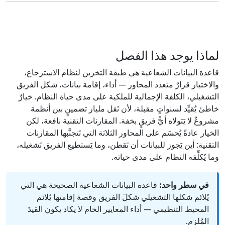
لماذا يوجد هذا الفصل
قاعدة البيانات الشعاعية هي طبقة التخزين لنظام الاسترجاع،
والاختيار قرارٌ متعدد المحاور — أداء، إقامة بيانات، شكل الفريق
التشغيلي، الكلفة الإجمالية للملكية على مدى حياة النظام. خيارٌ
خاطئ يُقيِّد لسنواتٍ مقبلة، لأن نَقل مليار تضمينٍ بين أنظمة
مشروعٌ لا يَتولاه أيُّ فريقٍ بخفة. المقارنات التقنية نافعة، لكن
الخيار عادةً يُحسَم على المحاور الثلاثة التي تَتجنَّبها المقارنات
التقنية: أين يَجوز للبيانات أن تَقطن، وما يَستطيع الفريق تَشغيله،
وما يُكلِّفه النظام على مدى حياته.
في سطر واحد:
قاعدة البيانات الشعاعية الصحيحة هي التي
يُلائم شكلها التشغيلي شكلَ الفريق وقصة إقامتها يُلائم
المحيط التنظيمي — أداء المعايير الخام لا يكاد يكون القيدَ
المُلزِم.