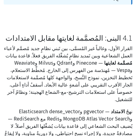
4.1 البنى: المُصمَّمة لغايتها مقابل الامتدادات
القرار الأول، وغالباً غير المُسمَّى، بين تَبني نظامٍ جديد مُصمَّم لأعباء
العمل الشعاعية وبين تَمديد نظامٍ يُشغِّله الفريق فعلاً. قاعدة بيانات
مُصمَّمة لغايتها
— Pinecone وQdrant وMilvus وWeaviate
وVespa — مُهندَسة من الفهرس إلى الخارج. مُخطِّط الاستعلام،
تَخطيط التخزين، نموذج النَّسخ، والواجهة كلها مُصمَّمة لاستعلامات
الجار الأقرب التقريبي على أشعةٍ عالية الأبعاد. أسقفُ أداءٍ أعلى،
خصوصاً على استعلامات الترشيح-مع-الشعاع الهجينة؛ ونظامٌ آخر
للتشغيل.
نهجُ
الامتداد
— pgvector وElasticsearch dense_vector
وMongoDB Atlas Vector Search وRedis مع RediSearch —
يُضيف البحث الشعاعي إلى قاعدة بيانات يُشغِّلها الفريق أصلاً. لا
مصادقةٌ جديدة، ولا إجراء نسخٍ احتياطي، ولا دوريةُ مناوبة، ولا إيقاعُ