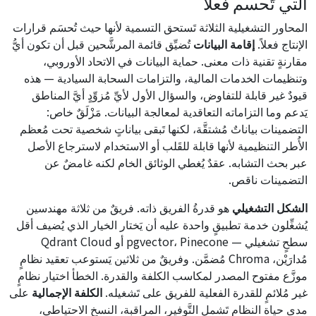
التي تَحسم فعلاً
المحاور التشغيلية الثلاثة تَستحق التسمية لأنها حيث تُحسَم قرارات
الإنتاج فعلاً.
إقامة البيانات
تُضيِّق قائمة المرشَّحين قبل أن تكون أيُّ
مقارنةٍ تقنية ذات معنى. حماية البيانات في الاتحاد الأوروبي،
وتنظيمات الخدمات المالية، والتزامات السحابة السيادية — هذه
قيودٌ غير قابلة للتفاوض، والسؤال الأول لأيِّ مُزوِّدٍ أيَّ المناطق
يَدعم وما التزاماته التعاقدية لمعالجة البيانات. مَزْلَقٌ خاص:
التضمينات بياناتٌ مُشتقَّة، لكنها تَبقى بياناتٍ شخصية تحت مُعظم
الأُطر التنظيمية لأنها قابلة للقَلب أو الاستخدام لاسترجاع الأصل
عبر بحث التشابه. عقدٌ يُغطي الوثائق الخام لكنه غامضٌ عن
التضمينات ناقص.
الشكل التشغيلي
هو قدرةُ الفريق ذاته. فريقٌ من ثلاثة مهندسين
يُشغِّلون خدمة تطبيقٍ واحدة عليه أن يَختار الخيار الذي يُضيف أقل
سطحٍ تشغيلي — pgvector، Pinecone أو Qdrant Cloud
مُدارَيْن، Chroma مُضمَّن. وفريقٌ من ثلاثين يَستوعب تعقيد نظامٍ
موزَّع مفتوح المصدر لمكاسب الكلفة والقدرة. الخطأ اختيار نظامٍ
غير مُلائمٍ للقدرة الفعلية للفريق على تَشغيله.
الكلفة الإجمالية
على
مدى حياة النظام تَشمل التَّوفير، المراقبة، النسخ الاحتياطي،