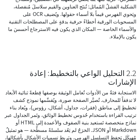
الشكلية الفشلُ المُماثل: تُنتَج العناوين والقيم سلاسلَ مُنفصلة،
ويَحوي الفهرس قيماً بلا أسماء حقولها. ويُضيف OCR على
المسحوبات الورقية أخطاءً حرفية بدقةٍ على المصطلحات التقنية
والأسماء الخاصة — المكان الذي يكون فيه الاسترجاع أحسسَ ما
يكون بالإملاء.
2.2 التحليل الواعي بالتخطيط: إعادة
الإشارات
الاستجابة فئةٌ من الأدوات تُعامل الوثيقة بوصفها قِطعةً ثنائية الأبعاد
لا تدفقاً للمحارف. تُصيَّر الصفحة صورة، ويُقسِّمها نموذج كشف
تخطيطٍ إلى مناطق (فقرات، جداول، أشكال، رؤوس)، ويُعاد بناء
ترتيب القراءة باستخدام حُدوس تخطيط الوثائق، وتَمر الجداول عبر
نماذج متخصصة تَستعيد بنية الصفوف والأعمدة إلى HTML أو
Markdown أو JSON. الخرَجُ لم يَعُد سلسلةً مسطَّحة — هو تمثيلٌ
مُهيكَل يَحفظ التسلسل الهرمي، ويَربط تسميات الأشكال بأشكالها،