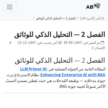
AB
أعلى
دورة LLM
الفصل 2 — التحليل الذكي للوثائق
الفصل 2 — التحليل الذكي للوثائق
تم النشر في: 1447-09-30
آخر تحديث في: 1447-12-23
الإصدار: 1
الفصل 2 — التحليل الذكي للوثائق
المقالة الثانية من الجولة الفصلية في
LLM Primer III:
Enhancing Enterprise AI with RAG
. نظامُ الاسترجاع يَرث
جودةَ مدخلاته — وطبقة المُدخلات هي حيث يَقطن بصمتٍ السببُ
الأكثر شيوعاً لخيبة جودة RAG.