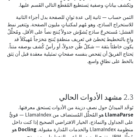
ويَكشف بياناتٍ وصفية يَستطيع المُقطِّع التالي القَسم عليها.
الثمن حساب — ثانية إلى عدة ثوانٍ للصفحة بدل أجزاء الثانية
للاستخراج الساذج، وهو مُهم لمكتباتٍ مليون الصفحة. ويَتغير نمط
الفشل: مُستخرِجٌ ساذج يُشوِّش جدولاً يُنتج نصاً على الأقل. ومُحلِّلٌ
واعٍ بالتخطيط يَخطئ في تَعريف منطقةٍ يُنتج مَخرَجاً مُهيكَلاً قد
يكون خاطئاً بثقة — شكلٌ ظُن جدولاً، أو رأسٌ كُشف بوصفه متناً.
يَحتاج الفريقُ أن يَفحص بنفسه صفحاتٍ تمثيلية معقدة قبل أن يَثق
بالخط على نطاقٍ واسع.
2.3 مشهد الأدوات الحالي
تَوحَّد الميدانُ حول نصف دزينة من الأدوات يَستحق معرفتها.
LlamaParse
هو المُحلِّل المُستضاف من LlamaIndex — قويٌّ
على الجداول والنماذج، الخيار الافتراضي الصحيح إذا كنت داخل
منظومة LlamaIndex والخدمات المُدارة مقبولة.
Docling
هو
مُحلِّل IBM مفتوح المصدر الواعي بالتخطيط، مع نموذج