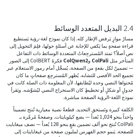
2.4 البديل المتعدد الوسائط
مسارٌ موازٍ يَرفض الإطار كله. إذا كان نموذج لغة-رؤية يَستطيع
قراءة صفحةٍ بما يَكفي للإجابة عن أسئلةٍ حولها، فلِمَ التحويل إلى
نص أصلاً؟ تمتد المُسترجِعاتُ المتعددة الوسائط ذات التفاعل
المتأخر مثل
ColPali
و
ColQwen2
فكرةَ ColBERT إلى الصور
— تضمينٌ لكل بقعةٍ من الصفحة، يُسجَّل أمام رموز الاستعلام عبر
تجميع الحد الأقصى للتشابه. يُظهر المُسترجِع صفحاتٍ ما كان
مُحتواها النصي وحده ليُطابقها، لأن المعلومة ذات الصلة كانت في
جدولٍ أو شكلٍ أو تخطيطٍ كان الاستخراج النصي ليُشوِّشه. ويَقرأ
نموذج اللغة-الرؤية الصفحة مباشرة.
الكلفة كبيرة وتَستحق التحديد. قطعةٌ نصية معيارية تُنتج تضميناً
واحداً بنحو 1,024 بُعداً — بضع كيلوبايتات. وصفحةٌ مُرمَّزة بـ
ColPali تُنتج نحو ألف تضمين بقعٍ بنحو 128 بُعداً — نصف ميغابايت
للصفحة. يَنمو حجم الفهرس لمليون صفحة من غيغابايتات إلى