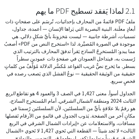
2.1 لماذا يَفقد تسطيح PDF ما يهم
ملفُ PDF قائمةٌ من المحارف بإحداثيات، تُرسَم على صفحاتٍ ذات
أبعادٍ معلَنة. البنية البصرية التي يَراها الإنسان — أعمدة، جداول،
تسميات، أشرطة جانبية — ليست مَخزونةً بأيِّ شكلٍ دلالي. هي
موجودة في الصورة المُصيَّرة. لذا «استخرج النص من PDF» أصعبُ
مما يبدو: المُستخرِجُ الساذج يَقرأ تدفقَ المحارف بالترتيب الذي
رُسمت به، فيتداخل العمودان في صفحةٍ ذات عمودين سطراً
بسطر. ما يَخرج نصٌّ غريب القواعد مُكسَّر الدلالة مُؤلَّفٌ من كلماتٍ
حقيقية من الوثيقة الحقيقية — نوعُ الفشل الذي يَصعب رصده في
فحصٍ سريع.
الجداول أسوأ. معنى
1,427
في الصف 3 والعمود 4 هو تقاطع
الربع
الثالث 2024
و
منطقة الشمال الشرقي
. أمام المُستخرِج الساذج،
هو رقمٌ بلا علاقةٍ بأيٍّ من السلسلتَين، لأن السلسلتَين رُسمتا في
مكانٍ آخر من الصفحة. يَذوب الجدول في قائمةٍ من الأرقام تَفصلها
مسافات، والاستعلامات عن «إيرادات الشمال الشرقي في الربع
الثالث» لا تَجد شيئاً — القطعة التي تَحوي 1,427 لا تَحوي «الشمال
الشرقي» قريباً منها بما يَكفي لربطهما في التضمين. وللنماذج