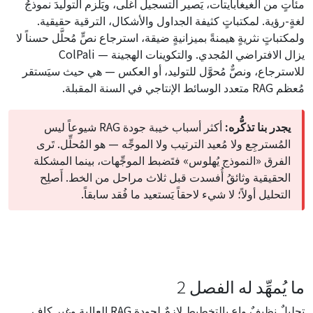
مئاتٍ من الغيغابايتات، يَصير التسجيل أغلى، ويَلزم التوليدَ نموذجُ
لغةٍ-رؤية. لمكتباتٍ كثيفة الجداول والأشكال، الترقية حقيقية.
ولمكتباتٍ نثريةٍ هيمنةً بميزانيةٍ ضيقة، استرجاع نصٍّ مُحلَّل حسناً لا
يزال الافتراضي المُجدي. والتكوينات الهجينة — ColPali
للاسترجاع، ونصٌّ مُحوَّل للتوليد، أو العكس — هي حيث سيَستقر
مُعظم RAG متعدد الوسائط الإنتاجي في السنة المقبلة.
يجدر بنا تذكُّره:
أكثر أسباب خيبة جودة RAG شيوعاً ليس
المُسترجِع ولا مُعيد الترتيب ولا الموجِّه — هو المُحلِّل. تَرى
الفرق «النموذج يُهلوس» فتَضبط الموجِّهات، بينما المشكلة
الحقيقية وثائقُ أُفسدت قبل ثلاث مراحل من الخط. أَصلِح
التحليل أولاً؛ لا شيء لاحقاً يَستعيد ما فُقد سابقاً.
ما يُمهِّد له الفصل 2
تحليلٌ نظيفٌ واعٍ بالتخطيط لازمٌ لجودة RAG العالية وغير كافٍ