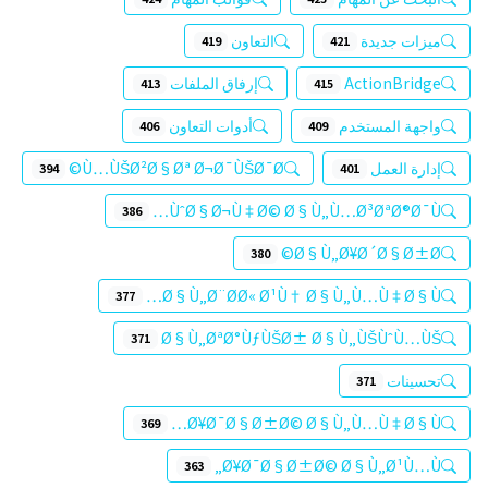
ميزات جديدة
التعاون
419
421
ActionBridge
إرفاق الملفات
413
415
واجهة المستخدم
أدوات التعاون
406
409
إدارة العمل
Ù…ÙŠØ²Ø§Øª Ø¬Ø¯ÙŠØ¯Ø©
394
401
ÙˆØ§Ø¬Ù‡Ø© Ø§Ù„Ù…Ø³ØªØ®Ø¯Ù…
386
Ø§Ù„Ø¥Ø´Ø§Ø±Ø©
380
Ø§Ù„Ø¨Ø­Ø« Ø¹Ù† Ø§Ù„Ù…Ù‡Ø§Ù…
377
Ø§Ù„ØªØ°ÙƒÙŠØ± Ø§Ù„ÙŠÙˆÙ…ÙŠ
371
تحسينات
371
Ø¥Ø¯Ø§Ø±Ø© Ø§Ù„Ù…Ù‡Ø§Ù…
369
Ø¥Ø¯Ø§Ø±Ø© Ø§Ù„Ø¹Ù…Ù„
363