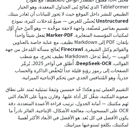
TableFormer الذي يُعالج بُنى الجداول المعقدة، وهو الخيار
الطبيعي للنشر داخل الموقع حيث لا يَجوز للبيانات أن تَغادر بنيتك.
Unstructured
يُحسِّن للعَرض — صيغُ مُدخلات كثيرة، نموذج
تقسيمٍ بعناصر مُصنَّفة، واجهة لاحقة موحَّدة — وهو أأمنُ خيارٍ أوَّل
لمكتبات المؤسسة المتغايرة.
Marker-PDF
يَفعل شيئاً واحداً
بإتقان: PDF إلى Markdown نظيف، مع عناية خاصة بالعناوين
والقوائم وكتل الشيفرة.
Firecrawl
يُعالج مسألة المُدخل من جهة
الويب — رابطٌ يَدخل، Markdown نظيف يَخرج، مع شطب
القوالب.
DeepSeek-OCR
، أُطلق في أواخر 2025، يُرمِّز
الصفحات إلى رموز رؤيةٍ قليلة جداً ليُخفِّض الذاكرة والحساب
جذرياً، وهو المُتنافس الجدي حين يَحكم الإنتاجية الميزانية.
التقييم العملي يَبدو هكذا: خُذ خمسين وثيقةً تمثيلية تَمتد على نطاق
صعوبة المكتبة، شغِّل كل أداة عليها، وقارن يدوياً على الأبعاد التي
تَهم مكتبتك — أمانة الجدول، ترتيب قراءة الأعمدة المتعددة، دقة
OCR على المسحوبات، معالجة الأشكال، الإنتاجية. الفائز نادراً ما
يكون الأفضل في كل بُعد. هو الأفضل في الأبعاد الأكثر أهميةً
لمكتبتك، بكلفةٍ تَستوعبها ميزانيتك.