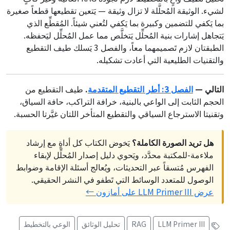
لشيء. الوثيقة المُحلَّلة لا تزال وثيقة — يَتعين تقطيعها قطعاً صغيرة
بما يَكفي للتضمين وكبيرة بما يَكفي لتُعني شيئاً. المُقطِّع الذي
يَتجاهل إشارات بنية المُحلِّل يَتخلَّص مما عمل المُحلِّل ليَحفظه.
الطبقتان لازم تَصميمهما معاً، والفصل 3 يَسلك طيف التقطيع
والتقنيات الطليعية التي أعادت تشكيله.
التالي —
الفصل 3: أطر التقطيع المتقدمة
.
طيف التقطيع من
الحجم الثابت إلى الواعي بالبنية، خرافة التراكب، حافة السياق،
وتقنيتا الاسترجاع السياقي والتقطيع المتأخر اللتان غيَّرتا الحسبة.
هل تريد الصورة الكاملة؟
يَخوض الكتاب كل أداةٍ مع إرشاد
ملاءمة-للمكتبة محدَّد، ويَحوي دليل إصدار المُحلِّل لإبقاء
الفهرس مُتسقاً عبر التحديثات، ويُعالج أسئلة الإقامة وضوابط
الوصول للمتعدد الوسائط التي تَطفو في النشر الحقيقي.
عرض LLM Primer III على أمازون ←
LLM Primer III
RAG
تحليل الوثائق
الوعي بالتخطيط