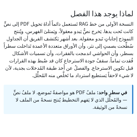
لماذا يوجد هذا الفصل
النسخة الأولى من خط RAG تَستعمل دائماً أداةَ تحويل PDF إلى نصٍّ
كانت تَحت يدها. يَخرج نصٌّ يَبدو معقولاً، ويَمتلئ الفهرس، ويُنتج
النموذج إجاباتٍ تَبدو معقولة. بعد أشهر يَكتشف الفريق أن الجداول
سُطِّحت بصمتٍ إلى نثر، وأن الأوراق متعددة الأعمدة تَداخلت سطراً
بسطر، وأن الحواشي اندمجت بالفقرات، وأن تسميات الأشكال
فُقدت تماماً. سقفُ جودة الاسترجاع كان قد ضُبط بهذه القرارات
قبل تكوين الاسترجاع. والفصلُ عن أَخذ طبقة المُدخلات بجدية، لأن
لا شيء لاحقاً يَستطيع استرداد ما تَخلَّص منه المُحلِّل.
في سطر واحد:
ملفُ PDF هو مواصفةُ تَموضع، لا ملفُ نصٍّ
— والمُحلِّل الذي لا يَفهم التخطيط يُنتج نسخةً من الملف لا
نسخةً من الوثيقة.