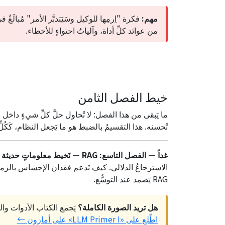
مهم:
فكرة "اِرمِها للوكيل وسَيَتدبَّر الأمر" مُبالَغٌ 
من عوائد كلِّ أداة، وآلياتُ احتواءٍ للأخطاء.
خيط الفصل الثامن
ما يَبقى من هذا الفصل: لا تُحاول حلَّ كلِّ شيءٍ داخل ن
تُحسنه. هذا التقسيمُ بالضبط هو ما يَجعل النظام، كَكُلٍّ
غداً — الفصل التاسع: RAG — نَخيط معلوماتٍ حديثة في السياق.
RAG يَصمد عند التوسُّع.
هل تريد الصورة الكاملة؟
يَجمع الكتاب الأدوات والوكلاء و§8.6 الجديد في مكانٍ واحد
اطّلع على «LLM Primer I» على أمازون ←