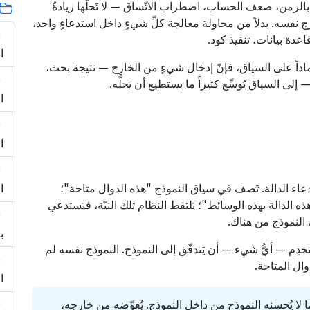
زمن، ضعف الحساب، اضطراب الاتّساق — لا تَحلّها زيادةُ
ج نفسه. بدلاً من محاولة معالجة كلِّ شيءٍ داخل استدعاءٍ واحد،
عدة بيانات، تنفيذ كود.
ا
عتماداً على السياق، فإنّ إدخال شيءٍ من الخارج — نتيجة بحث،
 السياق يُوسِّع كثيراً ما يستطيع أن يَحلَّه.
ا
ا
تدعاء الدالة. تَصف في سياق النموذج "هذه الدوال متاحة"؛
ا
الدالة بهذه الوسائط"؛ يَلتقط النظام تلك النيّة، فيَستدعي
ف النموذج من هناك.
بـ 
دِم — أيُّ شيء — أن يَتدفّق إلى النموذج. النموذج نفسه لم
دوال المتاحة.
ا
ما لا يُحسنه النموذج من داخل النموذج. يُعوِّضه من خارجه،