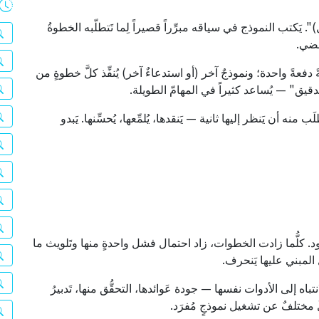
 "reason (التفكير)" و"act (الفعل)". يَكتب النموذج في سياقه مبرِّراً قصيراً لِما تَتطلّبه الخطوةُ
َمضي.
 دفعةً واحدة؛ ونموذجٌ آخر (أو استدعاءٌ آخر) يُنفِّذ كلَّ خطوةٍ من
لدقيق" — يُساعد كثيراً في المهامّ الطويلة.
ُطلَب منه أن يَنظر إليها ثانية — يَنقدها، يُلمِّعها، يُحسِّنها. يَبدو
 كلُّما زادت الخطوات، زاد احتمال فشل واحدةٍ منها وتَلويث ما
ل المبني عليها يَنحرف.
باه إلى الأدوات نفسها — جودة عَوائدها، التحقُّق منها، تَدبيرُ
ٌ مختلفٌ عن تشغيل نموذجٍ مُفرَد.