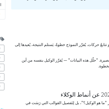
ا
ابعُ حركات. يُقرِّر النموذج خطوةً، يَستلم النتيجة، يُعيدها إلى
 قصيرة. "حلّل هذه البيانات" — يُقرِّر الوكيل بنفسه من أين
بخطوة.
 الوكلاء. لا لتكرار "ما هو الوكيل؟"، بل لِتَفصيل القوالب التي رَسَت في