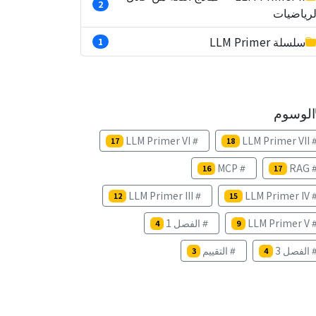
2
لرياضيات
سلسلة LLM Primer
1
الوسوم
LLM Primer VI
LLM Primer VII
17
18
MCP
RAG
16
17
LLM Primer III
LLM Primer IV
12
15
LLM Primer V
الفصل 1
4
9
الفصل 3
التقييم
3
4