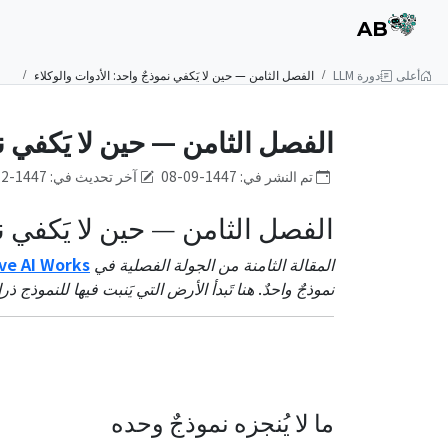
AB
أعلى
دورة LLM
الفصل الثامن — حين لا يَكفي نموذجٌ واحد: الأدوات والوكلاء
الفصل الثامن — حين لا يَكفي نم
تم النشر في: 1447-09-08
آخر تحديث في: 1447-12-19
الفصل الثامن — حين لا يَكفي نم
المقالة الثامنة من الجولة الفصلية في
ve AI Works
نموذجٌ واحدٌ. هنا تَبدأ الأرض التي يَنبت فيها للنموذج ذر
ما لا يُنجزه نموذجٌ وحده