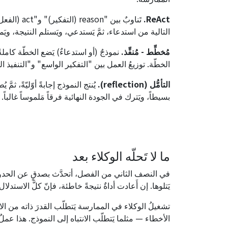
ReAct.
تَناوبٌ بين
التالية من استدعاء، ثمَّ يَستدعي، ويَستلم النتيجة، وي
مُخطِّط - مُنفِّذ.
نموذجٌ (أو استدعاءٌ) يَضع الخطّة كاملةً
الخطّة. توزيعُ العمل بين "التفكير الواسع" و"التنفيذ ا
التأمُّل (reflection).
يُنتج النموذج إجابةً أوّليّةً، ثمَّ ي
بسيطاً، ويَترك في الجودة النهائية فرقاً مَلموساً غالباً.
ما لا تَحلّه الوكلاء بعد
في النصف الثاني من الفصل، أتحدَّث بصدقٍ عن الحدود.
يَتلوها. إن أَعادت أداةٌ نتيجةً خاطئة، فإنّ كلَّ الاستدلا
تشغيلُ الوكلاء في الممارسة يَتطلّب القدرَ ذاته من الانت
الأخطاء — مثلما يَتطلّب الانتباه إلى النموذج. هذا عمل