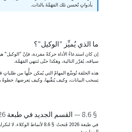
بأدواتٍ تُحسن تلك المَهَمَّةَ بالذات.
ما الذي يُميِّز "الوكيل"؟
إن كان استدعاءُ الأداة حركةً مفردة، فإنّ "الوكيل" هو تت
سياقه، يُقرِّر التالية، وهكذا حتّى تَنتهي المَهَمَّة.
هذه الحلقة تُوسِّع المهامّ التي يُمكن حلُّها من طلباتٍ
يَسحب البيانات، وكيف يُنقِّيها، وكيف يَعرضها، خطوةً 
§8.6 — القسم الجديد في طبعة 2026 عن أنماط الوكلاء
في طبعة 2026 فَتحتُ §8.6 لأنماط
الممارسة.