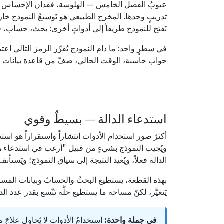
عيوبُ الفصل الخامس — الهلوسة، فقدان الإحساس بال
تدريبٍ وحدها. المخرج الطبيعي هو تَوسيعُ النموذج خار
نَفتح للنموذج طريقاً إلى أدواتٍ أخرى: بحث، حساب، قا
في سطرٍ واحد: ما دام النموذج يُقرِّر الرمز التالي ا
جواب حاسبة، الوقت الحالي، صفّ من قاعدة بيانات — إلى
استدعاء الدالة — بسيطٌ وقوي
أكثرُ صور استخدام الأدوات انتشاراً واستقراراً هو اس
ويُجيب النموذج بشيءٍ من قبيل "أرغب في استدعاء هذه 
الدالة فعلاً، ويُعيد النتيجة إلى سياق النموذج؛ ويَستأن
بهذه القطعة، يستطيع البحثُ والحسابُ وبيانات المستخ
يَتغيَّر، لكنّ مساحة ما يستطيع حلَّه تَتّسع بقدر عدد ال
في جملة واحدة:
استخدامُ الأدوات لا يُحاول علاجَ 