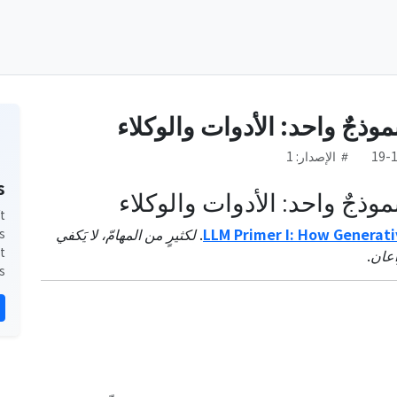
وذجٌ واحد: الأدوات والوكلاء
الإصدار: 1
s
وذجٌ واحد: الأدوات والوكلاء
t
LLM Primer I: How Generati
. لكثيرٍ من المهامّ، لا يَكفي
s
t
اعان.
.