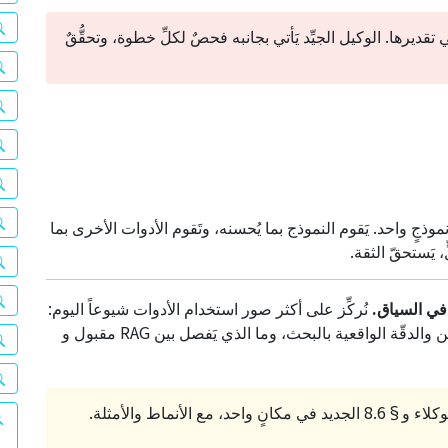
في تقديرها. الوكيل الجيِّد يَأتي بجانبه فحصٌ لكلِّ خطوة، وتحقُّقٌ
موذجٍ واحد. يَقوم النموذج بما يُحسنه، وتَقوم الأدوات الأخرى بما
، يَستحقّ الثقة.
نُركِّز على أكثر صور استخدام الأدوات شيوعاً اليوم:
الاسترجاعُ الدلالي. كيف نَدعم فقدان الإحساس بالزمن والدقّة الواقعية بالبحث، وما الذي يَفصل بين RAG مقبول و
، مع الأنماط والأمثلة.