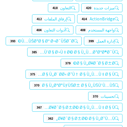
ميزات جديدة
التعاون
418
420
ActionBridge
إرفاق الملفات
412
414
واجهة المستخدم
أدوات التعاون
404
408
إدارة العمل
Ù…ÙŠØ²Ø§Øª Ø¬Ø¯ÙŠØ¯Ø©
393
399
ÙˆØ§Ø¬Ù‡Ø© Ø§Ù„Ù…Ø³ØªØ®Ø¯Ù…
385
Ø§Ù„Ø¥Ø´Ø§Ø±Ø©
379
Ø§Ù„Ø¨Ø­Ø« Ø¹Ù† Ø§Ù„Ù…Ù‡Ø§Ù…
375
Ø§Ù„ØªØ°ÙƒÙŠØ± Ø§Ù„ÙŠÙˆÙ…ÙŠ
370
تحسينات
370
Ø¥Ø¯Ø§Ø±Ø© Ø§Ù„Ù…Ù‡Ø§Ù…
367
Ø¥Ø¯Ø§Ø±Ø© Ø§Ù„Ø¹Ù…Ù„
362