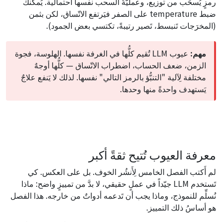
رمزٍ يُسحَب من توزيع، وعمليّةُ السحب نفسها احتمالية. يُمكنك
ضبط temperature على الصفر فيَرتفع الاتّساق، لكن بثمن
(المخرَجات تَنبسط، تَصير رتيبةً، تكتسي بعض الجمود).
مهم:
عيوب LLM تُقيم كلُّها في الغرفة نفسها. الهلوسة، فجوة
الزمن، ضعف الحساب، اضطراب الاتّساق — كلُّها أوجهٌ
مختلفة لِآلية "التنبُّؤ بالرمز التالي" نفسها. لذلك لا يَنفع علاجٌ
يَستهدف واحدةً منها وحدها.
معرفة العيوب تُتيح ثقةً أكبر
لم أَكتب الفصل الخامس لِأَنشُر الخوف. بل على العكس. كي
تَستخدم LLM جيّداً في عملٍ حقيقي، لا بدَّ من تمييزٍ واضح: ماذا
نُسلِّم للنموذج، وماذا يجب أن تَدعمه أدواتٌ من خارجه. هذا الفصل
هو أساسُ ذلك التمييز.