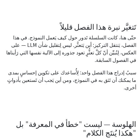
تَتغيَّر نبرة هذا الفصل قليلاً
حتّى هنا، كانت السلسلة تَدور حول كيف يَعمل النموذج. في هذا
الفصل، يَنتقل التركيز: أين يَتعثَّر. ليس لِتقليل شأن LLM — على
العكس، لِنُبيِّن أنّ كلَّ تعثُّرٍ تعود جذوره إلى الآلية نفسها التي رَأيناها
في الفصول السابقة.
سببُ إدراج هذا الفصل واحد: لِأُساعدك على تكوين إحساسٍ بمدى
ما يمكنك أن تَثق به في النموذج، ومن أين يَجب أن تَستعين بأدواتٍ
أخرى.
الهلوسة — ليست "خطأ في المعرفة" بل
"هكذا يُنتَج الكلام"