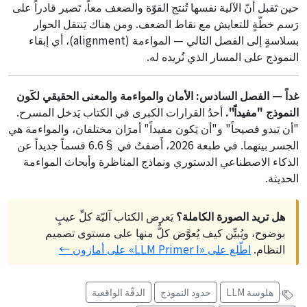
حين تَقبل أنّ الآلية نفسها تُنتج القوّة والضعف معاً، تَصير قادراً على
رَسم خطّةٍ للتعايش مع نقاط الضعف. ومن هناك يَنتقل الحوار
بسلاسةٍ إلى الفصل التالي — المواءمة (alignment)، أي إبقاء
النموذج على المسار الذي نُريده له.
غداً — الفصل السادس: الأمان والمواءمة والمعنى الحقيقي لكَون
النموذج "مفيداً".
أحدُ القرارات الكبرى في الكتاب يَدخل المسرح.
"أن يَبدو فصيحاً" و"أن يَكون مفيداً" أمرَان مختلفان، والمواءمة هي
الجسر بينهما. في طبعة 2026، أَضفتُ في §6.6 قسماً جديداً عن
الذكاء الاصطناعي الدستوري ونماذج المناظرة وأبحاث المواءمة
الحديثة.
هل تريد الصورة الكاملة؟
يَعرض الكتاب آليّة كلِّ عيبٍ
بوضوح، ويُبيِّن كيف يُعوَّض كلٌّ منها على مستوى تصميم
النظام.
اطّلع على «LLM Primer I» على أمازون ←
هلوسة LLM
حدود النموذج
الدقّة الواقعية