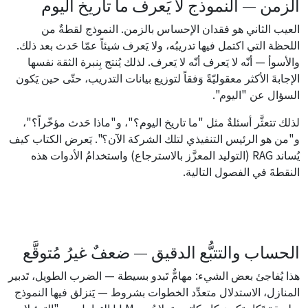
الزمن — النموذج لا يَعرف ما تاريخ اليوم
العيب الثاني هو فقدان الإحساس بالزمن. النموذج لقطةٌ من
اللحظة التي اكتمل فيها تدريبُه، ولا يَعرف شيئاً عمّا حَدث بعد ذلك.
والأسوأ — أنّه لا يَعرف أنّه لا يَعرف. لذلك يُنتج بِنبرة الثقة نفسها
الإجابةَ الأكثر معقوليّةً وَفقاً لتوزيع بيانات التدريب، حتّى حين يَكون
السؤال عن "اليوم".
لذلك تتعثَّر أسئلةٌ مثل "ما تاريخ اليوم؟"، و"ماذا حَدث مؤخّراً؟"،
و"من هو الرئيس التنفيذي لتلك الشركة الآن؟". يَعرض الكتاب كيف
يُساند RAG (التوليد المعزَّز بالاسترجاع) واستخدامُ الأدوات هذه
النقطةَ في الفصول التالية.
الحساب والتتبُّع الدقيق — ضعفٌ غيرُ مُتوقَّع
هذا يُفاجئ بعض الشيء: مهامٌّ تَبدو بسيطة — الضرب الطويل، تَدبير
المنازل، الاستدلال متعدِّد الخطوات بشروط — يَنزلق فيها النموذج