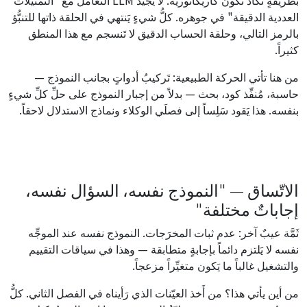
بطريقةٍ تَكاد تكون كاريكاتورية. لا يُجيد LLM التعامل مع "التمثيلات
العددية الدقيقة" في جوهره. كلُّ شيءٍ يَنتهي في الحلقة ذاتها للتنبُّؤ
بالرمز التالي، وحلقة الحساب الدقيق لا تَنسجم مع هذا المنطق
كثيراً.
من هنا تأتي الحركة الطبيعية: تَركيبُ أدواتٍ بجانب النموذج —
حاسبة، مُنفِّذ كود، بحث — بدلاً من إجبار النموذج على حلِّ كلِّ شيءٍ
بنفسه. هذا يَقود سَلِساً إلى فصلَي الوكلاء ونماذج الاستدلال لاحقاً.
الاتّساق — "النموذج نفسه، السؤال نفسه،
إجاباتٌ مختلفة"
ثَمَّة عيبٌ آخر: عدم ثبات المخرَجات. النموذج نفسه عند الموجِّه
نفسه لا يَلتزم دائماً بإجابةٍ متطابقة — وهذا في سياقات التقييم
والتشغيل غالباً ما يَكون متغيِّراً مزعجاً.
من أين يأتي هذا؟ من أَخذ العيّنات الذي رَأيناه في الفصل الثاني. كلُّ