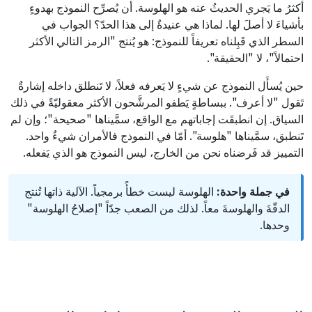
أكثرُ ما يَجري الحديثُ عنه هو الهلوسة. أن يُصرِّح النموذج بهدوءٍ
بأشياءَ لا أصلَ لها. لماذا هي عنيدةٌ إلى هذا الحدّ؟ الجواب في
السطر الذي قَبِلناه تعريفاً للنموذج: هو يُنتج "الرمز التالي الأكثر
احتمالاً"، لا "الحقيقة".
حين يُسأَل النموذج عن شيءٍ لا يَعرفه فعلاً، لا تَنطلق داخله إشارةٌ
تَقول "لا أعرف". ببساطةٍ يَطفو المرشَّحون الأكثر معقوليّةً في ذلك
السياق. إن انطبقَت إجاباتهم مع الواقع، سمَّيناها "صحيحة"؛ وإن لم
تَنطبق، سمَّيناها "هلوسة". أمّا في النموذج فالأمران شيءٌ واحد.
التمييز قد فَرضناه نحن من الخارج، ليس النموذج هو الذي يَفعله.
في جملة واحدة:
الهلوسة ليست خطأً برمجياً. الآلية ذاتها تُنتج
الدقّةَ والهلوسةَ معاً. لذلك من الصعب جدّاً "إصلاحُ الهلوسة"
وحدها.