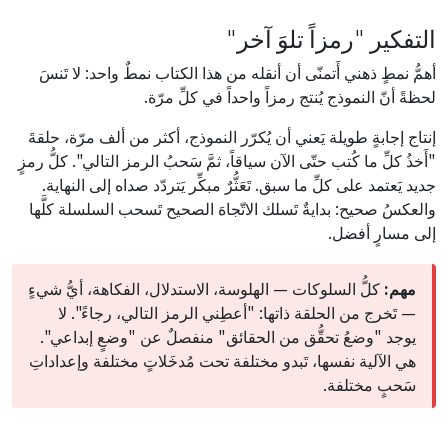
التفكير "رمزاً تلوَ آخر"
أهمُّ نمطٍ ذهني أَتمنّى أن أنقله من هذا الكتاب نمطٌ واحد: لا تَنسَ
لحظةً أنّ النموذج يُنتج رمزاً واحداً في كلِّ مرّة.
إنتاج إجابةٍ طويلة يَعني أن يُكرّر النموذج، أكثر من ألف مرّة، حلقةَ
"أَخذُ كلِّ ما كُتب حتّى الآن سياقاً، ثمَّ سَحبُ الرمز التالي". كلُّ رمزٍ
جديد يَعتمد على كلِّ ما سبق. تَعَثُّرٌ مبكِّر يَتردّد صداه إلى النهاية.
والعكسُ صحيح: بدايةٌ تَسلك الاتّجاهَ الصحيح تَسحب السلسلة كلَّها
إلى مسارٍ أفضل.
مهم:
كلُّ السلوكات — الهلوسة، الاستدلال، الفكاهة، أيُّ شيءٍ
— تَخرج من الحلقة ذاتها: "أعطِني الرمز التالي، رجاءً". لا
يوجد "وضعُ تحقُّق من الحقائق" منفصلٌ عن "وضعٍ إبداعي".
هي الآلية نفسها، تَبدو مختلفة تحت مُدخَلاتٍ مختلفة وإعداداتِ
سَحبٍ مختلفة.