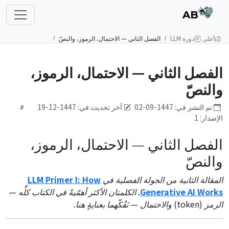
AB
أعلى
دورة LLM
الفصل الثاني — الاحتمال، الرموز، والنصّ
الفصل الثاني — الاحتمال، الرموز،
والنصّ
تم النشر في: 1447-09-02
آخر تحديث في: 1447-12-19
الإصدار: 1
الفصل الثاني — الاحتمال، الرموز،
والنصّ
المقالة الثانية من الجولة الفصلية في
LLM Primer I: How
Generative AI Works
. الكلمتان الأكثر أهمّيةً في الكتاب كلِّه —
الرمز (token) والاحتمال — نَفُكّهما بعنايةٍ هنا.