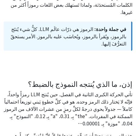
الكلمات المُستحدَثة، ولماذا تَستهلك بعض اللغات رموزاً أكثر من
غيرها.
في جملة واحدة:
الرموز هي ذرّات عالَم LLM. كلُّ شيء يُنتَج
بالرموز، ويُقرأ بالرموز، ويُحاسَب عليه بالرموز. الأمر يستحقّ
التعرُّفَ إليها.
إذن، ما الذي يُنتجه النموذج بالضبط؟
تأتي الحركة الكبرى الثانية في الفصل. حين يُنتج LLM رمزاً واحداً،
فإنّه لا يَختار ذلك الرمز وحده. هو في كلِّ خطوةٍ يَبني توزيعاً احتمالياً
كاملاً — جدولاً يحوي درجةً لكلِّ رمزٍ من عشرات الآلاف من الرموز
الممكنة في المفردات. "the" بِـ 0.31، "a" بِـ 0.12، "النموذج" بِـ
0.04، "موزة" بِـ 0.00001…
هذه الصورة تستحقّ أن تَتوقّف عندها قليلاً، لأنّها تُفسِّر كثيراً. هي