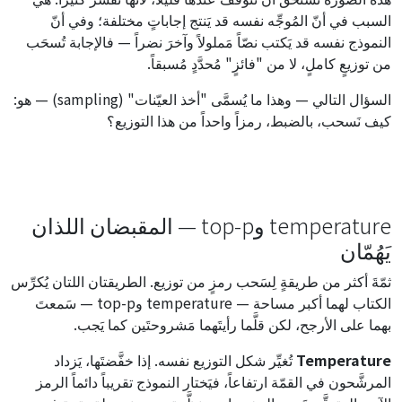
السبب في أنّ المُوجِّه نفسه قد يَنتج إجاباتٍ مختلفة؛ وفي أنّ
النموذج نفسه قد يَكتب نصّاً مَملولاً وآخرَ نضراً — فالإجابة تُسحَب
من توزيعٍ كاملٍ، لا من "فائزٍ" مُحدَّدٍ مُسبقاً.
السؤال التالي — وهذا ما يُسمَّى "أخذ العيّنات" (sampling) — هو:
كيف نَسحب، بالضبط، رمزاً واحداً من هذا التوزيع؟
temperature وtop-p — المقبضان اللذان
يَهُمّان
ثمّةَ أكثر من طريقةٍ لِسَحب رمزٍ من توزيع. الطريقتان اللتان يُكرِّس
الكتاب لهما أكبر مساحة — temperature وtop-p — سَمعتَ
بهما على الأرجح، لكن قلَّما رأيتَهما مَشروحتَين كما يَجب.
Temperature
تُغيِّر شكل التوزيع نفسه. إذا خفَّضتَها، يَزداد
المرشَّحون في القمّة ارتفاعاً، فيَختار النموذج تقريباً دائماً الرمز