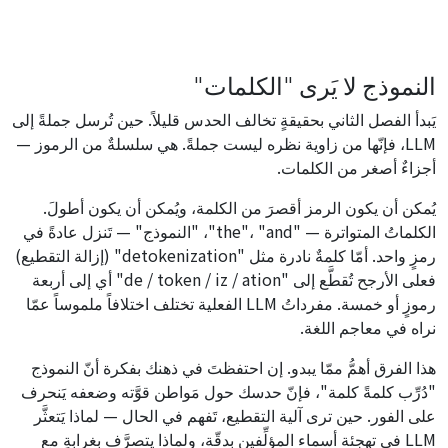
النموذج لا يَرى "الكلمات"
يَبدأ الفصل الثاني بحقيقةٍ تخالف الحدس قليلاً. حين تُرسل جملةً إلى
LLM، فإنّها من زاوية نظره ليست جملةً. هي سلسلةٌ من الرموز —
أجزاءٌ أصغر من الكلمات.
يُمكن أن يكون الرمز أقصرَ من الكلمة، ويُمكن أن يكون أطولَ.
الكلماتُ المتواترة — "the"، "and"، "النموذج" — تَنزل عادةً في
رمزٍ واحد. أمّا كلمةٌ نادرة مثل "detokenization" (إزالة التقطيع)
فعلى الأرجح تُقطَّع إلى "de / token / iz / ation" أي إلى أربعة
رموزٍ أو خمسة. مفرداتُ LLM الفعلية تختلف اختلافاً ملموساً عمّا
نراه في معاجم اللغة.
هذا الفرق أهمُّ ممّا يبدو. إن احتفظتَ في ذهنك بفكرة أنّ النموذج
"دُرِّب كلمةً كلمة"، فإنّ حدسك حول مَواطن قوَّته وضعفه يَنحرف
على الفور. حين ترى آلية التقطيع، تَفهم في الحال — لماذا يَتعثَّر
LLM في تهجئة أسماء المؤلِّفين بدقّة، ولماذا يتصرَّف بغرابةٍ مع