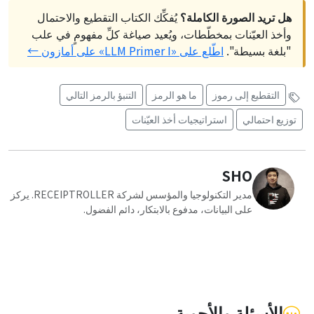
هل تريد الصورة الكاملة؟
يُفكِّك الكتاب التقطيع والاحتمال
وأخذ العيّنات بمخطّطات، ويُعيد صياغة كلِّ مفهومٍ في علب
"بلغة بسيطة".
اطّلع على «LLM Primer I» على أمازون ←
التقطيع إلى رموز
ما هو الرمز
التنبؤ بالرمز التالي
توزيع احتمالي
استراتيجيات أخذ العيّنات
SHO
مدير التكنولوجيا والمؤسس لشركة RECEIPTROLLER. يركز
على البيانات، مدفوع بالابتكار، دائم الفضول.
الأسئلة والأجوبة