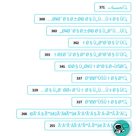
تحسينات
371
Ø¥Ø¯Ø§Ø±Ø© Ø§Ù„Ù…Ù‡Ø§Ù…
369
Ø¥Ø¯Ø§Ø±Ø© Ø§Ù„Ø¹Ù…Ù„
363
Ø§Ù„ØªØ¹Ø§ÙˆÙ†
362
Ø£Ø¯ÙˆØ§Øª Ø§Ù„ØªØ¹Ø§ÙˆÙ†
355
Ø§Ù„Ø¥Ù†ØªØ§Ø¬ÙŠØ©
341
ØªØØ³ÙŠÙ†Ø§Øª
337
Ø§Ù„Ø¨ØØ« Ø¹Ù† Ø§Ù„Ù…Ù‡Ø§Ù…
329
ØªØ­Ø³ÙŠÙ†Ø§Øª
327
Ã˜Â§Ã™â€žÃ˜Â¥Ã™â€ Ã˜ÂªÃ˜Â§Ã˜Â¬Ã™Å Ã˜Â©
266
Ã˜ÂªÃ˜Â­Ã˜Â³Ã™Å Ã™â€ Ã˜Â§Ã˜Âª
255