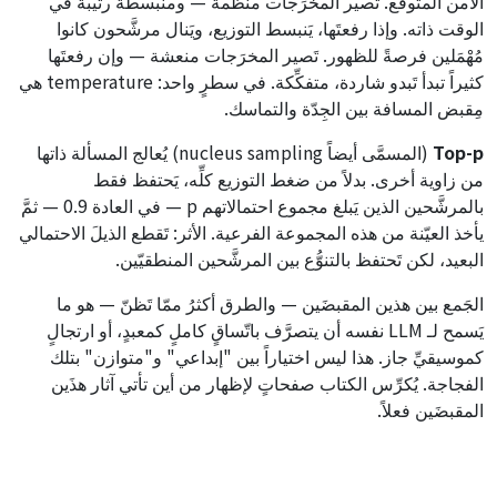
الآمن المتوقَّع. تَصير المخرَجات منظَّمة — ومنبسطة رتيبة في
الوقت ذاته. وإذا رفعتَها، يَنبسط التوزيع، ويَنال مرشَّحون كانوا
مُهْمَلين فرصةً للظهور. تَصير المخرَجات منعشة — وإن رفعتَها
كثيراً تبدأ تَبدو شاردة، متفكِّكة. في سطرٍ واحد: temperature هي
مِقبض المسافة بين الجِدّة والتماسك.
Top-p
(المسمَّى أيضاً nucleus sampling) يُعالج المسألة ذاتها
من زاوية أخرى. بدلاً من ضغط التوزيع كلِّه، يَحتفظ فقط
بالمرشَّحين الذين يَبلغ مجموع احتمالاتهم p — في العادة 0.9 — ثمَّ
يأخذ العيّنة من هذه المجموعة الفرعية. الأثر: تَقطع الذيلَ الاحتمالي
البعيد، لكن تَحتفظ بالتنوُّع بين المرشَّحين المنطقيّين.
الجَمع بين هذين المقبضَين — والطرق أكثرُ ممّا تَظنّ — هو ما
يَسمح لـ LLM نفسه أن يتصرَّف باتّساقٍ كاملٍ كمعبدٍ، أو ارتجالٍ
كموسيقيِّ جاز. هذا ليس اختياراً بين "إبداعي" و"متوازن" بتلك
الفجاجة. يُكرِّس الكتاب صفحاتٍ لإظهار من أين تأتي آثار هذَين
المقبضَين فعلاً.