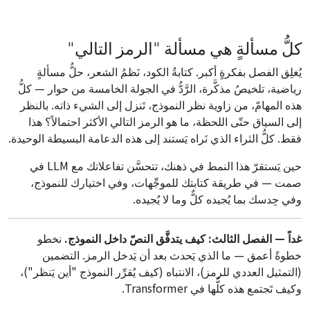
كلُّ مسألةٍ هي مسألة "الرمز التالي"
يُغلِق الفصل بفكرةٍ أكبر. كتابةُ الكود، نَظمُ الشعر، حلُّ مسألةٍ
رياضية، تلخيصُ مذكَّرة، الرَّدُّ في الجولة الخامسة من حوار — كلُّ
هذه المهامّ، من زاوية نظر النموذج، تَنزل إلى الشيء ذاته. بالنظر
إلى السياق حتّى اللحظة، ما هو الرمز التالي الأكثر احتمالاً؟ هذا
فقط. كلُّ الثراء الذي نَراه يَستند إلى هذه الدعامة البسيطة الوحيدة.
حين يَستقرّ هذا النمط في ذهنك، تتحسَّن تفاعلاتك مع LLM في
صمت — في طريقة كتابتك للموجِّهات، وفي اختيارك للنموذج،
وفي حِدسك بما يُجيده كلٌّ وما لا يُجيده.
غداً — الفصل الثالث: كيف يتدفَّق النصّ داخل النموذج.
نخطو
خطوةً أعمق — ما الذي يَحدث بعد أن يَدخل الرمز. التضمين
(التمثيل العددي للرمز)، الانتباه (كيف يُقرِّر النموذج "أين يَنظر")،
وكيف تَجتمع هذه كلُّها في Transformer.