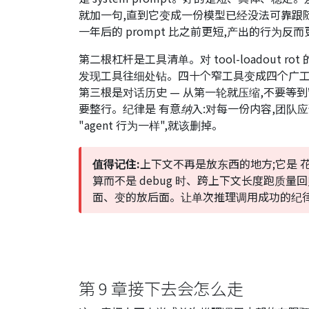
就加一句,直到它变成一份模型已经没法可靠跟随
一年后的 prompt 比之前更短,产出的行为反
第二根杠杆是工具清单。对 tool-loadout ro
发现工具往细处钻。四十个窄工具变成四个广工
第三根是对话历史 — 从第一轮就压缩,不要等到
要整行。纪律是
有意纳入
:对每一份内容,团队
"agent 行为一样",就该删掉。
值得记住:
上下文不再是放东西的地方;它是
算而不是 debug 时、跨上下文长度跑质
面、变的放后面。让单次推理调用成功的纪律
第 9 章接下去会怎么走