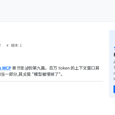
2
版本: 1
th MCP
章节走读的第九篇。百万 token 的上下文窗口其
相当一部分,其实是 "模型被埋掉了"。