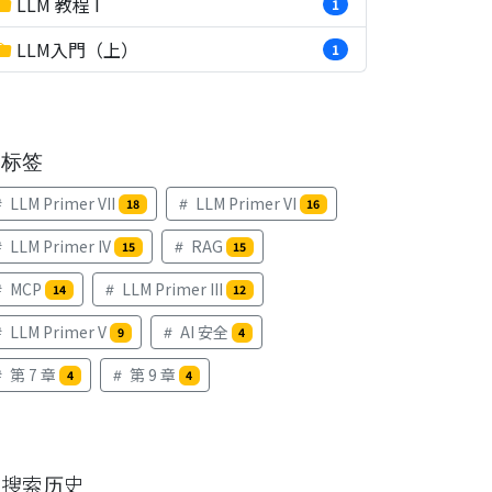
LLM 教程 I
1
LLM入門（上）
1
标签
LLM Primer VII
LLM Primer VI
18
16
LLM Primer IV
RAG
15
15
MCP
LLM Primer III
14
12
LLM Primer V
AI 安全
9
4
第 7 章
第 9 章
4
4
搜索历史