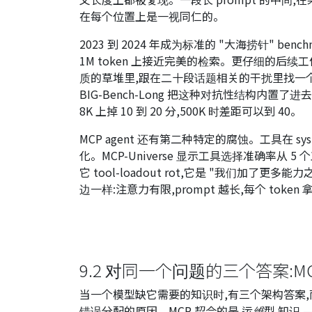
在每个位置上是一视同仁的。
2023 到 2024 年成为标准的 "大海捞针" ben
1M token 上接近完美的检索。更仔细的后续工
质的草堆里,跟在二十段话题相关的干扰里找一个相关事
BIG-Bench-Long 把这种对抗性结构内置了进
8K 上掉 10 到 20 分,500K 时差距可以到 40。
MCP agent 还有第二种特定的腐蚀。工具在 sys
化。MCP-Universe 显示工具选择准确率从 5
它
tool-loadout rot
,它是 "我们加了更多能力之
边一样:注意力有限,prompt 越长,每个 toke
9.2 对同一个问题的三个答案:M
当一个模型缺它需要的知识时,有三个架构答案
错误分配的原因。MCP 契合的是
运维型
知识 