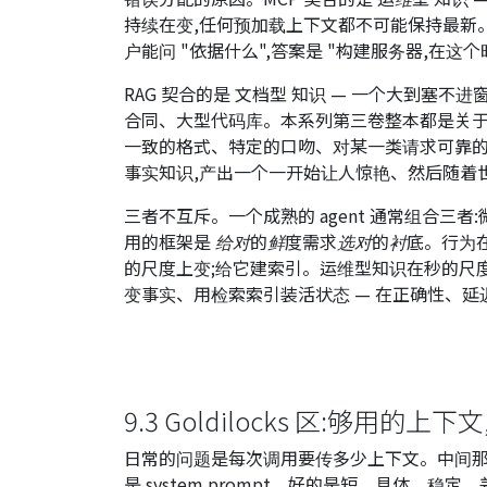
持续在变,任何预加载上下文都不可能保持最新。赢
户能问 "依据什么",答案是 "构建服务器,在这
RAG 契合的是
文档型
知识 — 一个大到塞不
合同、大型代码库。本系列第三卷整本都是关于 
一致的格式、特定的口吻、对某一类请求可靠的
事实知识,产出一个一开始让人惊艳、然后随着
三者不互斥。一个成熟的 agent 通常组合三者
用的框架是
给对的鲜度需求选对的衬底
。行为
的尺度上变;给它建索引。运维型知识在秒的尺度
变事实、用检索索引装活状态 — 在正确性、
9.3 Goldilocks 区:够用的上
日常的问题是每次调用要传多少上下文。中间
是 system prompt。好的是短、具体、稳定