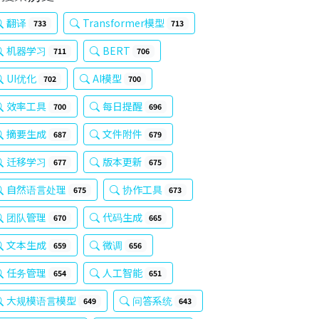
翻译
Transformer模型
733
713
机器学习
BERT
711
706
UI优化
AI模型
702
700
效率工具
每日提醒
700
696
摘要生成
文件附件
687
679
迁移学习
版本更新
677
675
自然语言处理
协作工具
675
673
团队管理
代码生成
670
665
文本生成
微调
659
656
任务管理
人工智能
654
651
大规模语言模型
问答系统
649
643