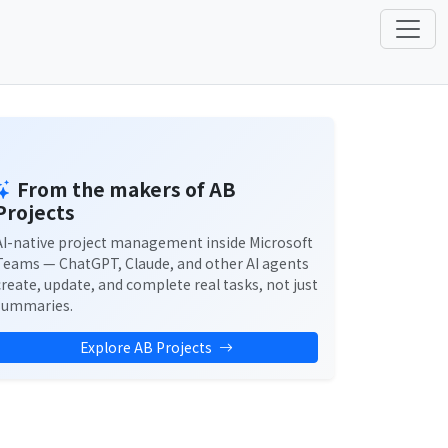
From the makers of AB
Projects
AI-native project management inside Microsoft
Teams — ChatGPT, Claude, and other AI agents
create, update, and complete real tasks, not just
summaries.
Explore AB Projects