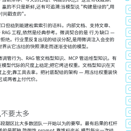
的不只是新鲜,还有可追溯:当模型说 "构建是绿的",用
个时间戳查的"。
进窗口但稳到能建检索索引的语料。内部文档、支持文章、
RAG 工程,依然是经典参考。微调契合的是
行为
缺口 —
拒绝。行业里反复出现的错误分配,是用微调注入会变的
世界从它冻结的快照漂走而逐渐变错的模型。
:微调管行为、RAG 管文档型知识、MCP 管运维型知识。有
在模型代际的尺度上稳定;把它烤进权重。文档型知识在天
上变;靠工具去拿。把衬底配错的架构 — 用冻结权重装快
延迟或两者上付代价。
下文,不要太多
那段甜区比大多数团队一开始以为的要窄。最有后果的杠杆
。差的是那种
防御性 prompt
,靠堆积变长,模型每出一次错