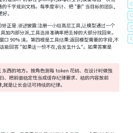
的千字规则文档。每季度审计、把 "删" 当目标的团队,
而更好。
t 的矫正是
渐进披露
:注册一小组高层工具,让模型通过一个
具加内部分派,工具选择准确率把丢掉的大部分找回来。
窗口 90% 满。第四根是工具结果:返回模型需要的字段,不
应该能回答 "如果这一份不在,会发生什么"。如果答案是
花
东西的地方。按角色测每 token 花销、在设计时做预
量回归、把前缀稳定性当成缓存纪律要求、稳的内容放前
,就是让长会话可持续的纪律。