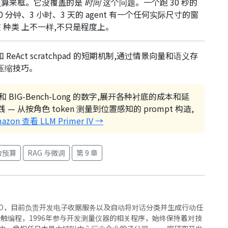
预算来框。它没覆盖的是
时间
这个问题。一个跑 30 秒的
 分钟、3 小时、3 天的 agent 有一个任何实际尺寸的窗
在
种类
上不一样,不只是程度上。
ReAct scratchpad 的短期机制,通过情景向量和语义存
的压缩技巧。
e 和 BIG-Bench-Long 的数字,展开各种衬底的成本和延
从按角色 token 测量到位置感知的 prompt 构造,
azon 查看 LLM Primer IV →
力预算
RAG 与微调
第 9 章
CEO兼CTO，目前负责开发电子收据服务以及自动将对话分类并生成行动任
小便接触编程，1996年参与开发测量仪器的相关程序，始终保持着对技