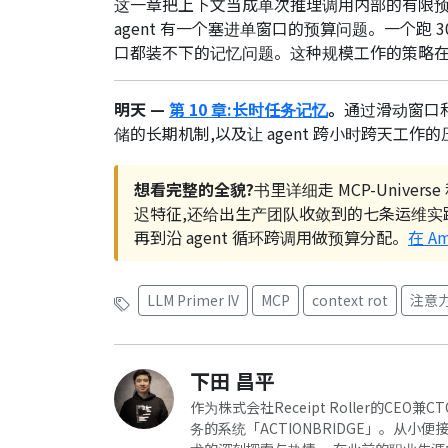
这一章把上下文当成单次推理调用内部的有限
agent 有一个塞进单窗口的预算问题。一个跑 30
口都装不下的记忆问题。这种规模工作的策略
明天 —
第 10 章:长时任务记忆
。
通过滑动窗口和 
储的长期机制,以及让 agent 跨小时跨天工作
想看完整的全貌?
书里详细走 MCP-Univers
迟特征,还给出生产团队收敛到的七条运维实践 — 
再到沿 agent 循环跨调用做预算分配。
在 Am
LLM Primer IV
MCP
context rot
注意
下田 昌平
作为株式会社Receipt Roller的
务的系统「ACTIONBRIDGE」。从