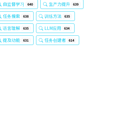
自监督学习
生产力提升
640
639
任务搜索
训练方法
638
635
语言理解
LLM应用
635
634
提及功能
任务创建者
631
614