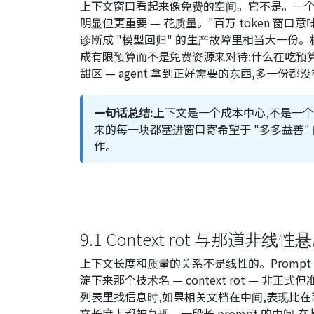
上下文窗口看起来像免费的空间。它不是。一个 age
明显但更重要 — 花质量。"百万 token 窗
诊断成 "模型回归" 的生产故障里相当大一份
成有限预算而不是免费资源来对待:什么在吃预
甜区 — agent 拿到正好需要的东西,多一份都
一句话总结:
上下文是一个成本中心,不是一个
来的每一块都塞进窗口寄希望于 "多多益善" 
作。
9.1 Context rot 与那道非线性
上下文长度和质量的关系不是线性的。Promp
淀下来那个技术名 —
context rot
— 非正式但准
列表里找信息时,如果相关文档在中间,表现比在
文长度上都被复现。一段长 prompt 的中间