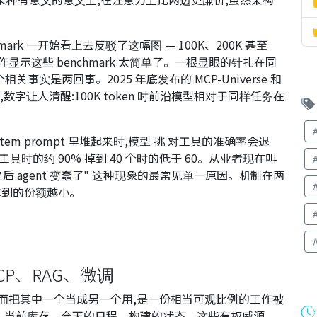
chmark 一开始看上去反驳了这幅图 — 100K、200K 甚至
作显示这些 benchmark 太简单了。一根显眼的针扎在同
实是两回事。2025 年底发布的 MCP-Universe 和
去,数字让人清醒:100K token 时前沿模型相对于同样任务在
tem prompt 里堆起来时,模型
挑
对工具的准确率会退
 个工具时的约 90% 掉到 40 个时的低于 60。从业者现在叫
后 agent 变蠢了" 这种现象的最常见单一原因。机制在两
n 拿到的份额越小。
CP、RAG、微调
,而把其中一个当成另一个用,是一份相当可观比例的工作被
— 当前库存、今天的日程、构建的状态。这些有权威源、