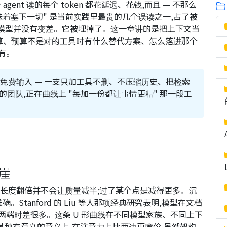
nt 读的每个 token 都花延迟、花钱,而且 — 不那么
口意味着塞下一切" 是当前实践里最贵的几个误读之一,占了被
。模型并没有变差。它被埋掉了。这一章讲的是把上下文当
算、预算不是对的工具时有什么替代方案、怎么落进那个
没有。
免费输入 — 一支只加工具不删、不压缩历史、把检索
的团队,正在曲线上 "每加一份都让事情更糟" 那一段工
悬崖
t 长度翻倍并不会让质量减半;过了某个点是减得更多。沉
确。Stanford 的 Liu 等人那项经典研究表明,模型在文档
两端时差很多。这条 U 形曲线在不同模型家族、不同上下
,在某种有意义的意义上,在注意力上比两边更廉价,虽然架构