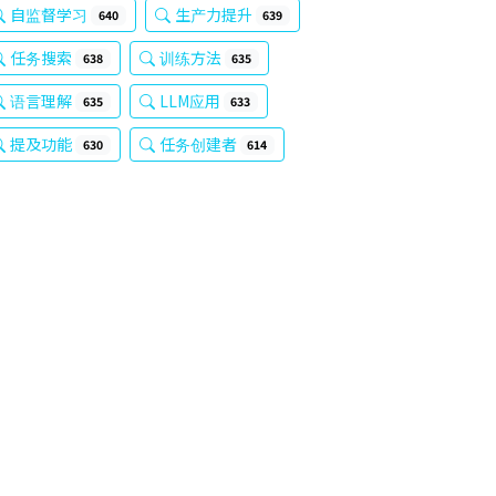
自监督学习
生产力提升
640
639
任务搜索
训练方法
638
635
语言理解
LLM应用
635
633
提及功能
任务创建者
630
614