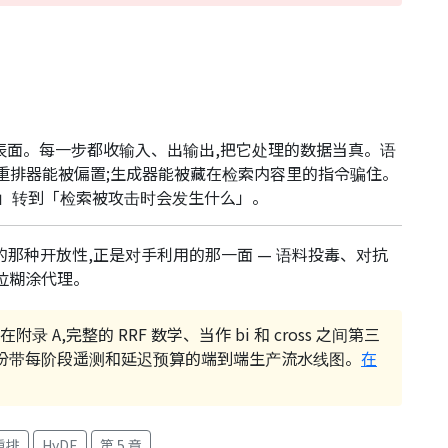
表面。每一步都收输入、出输出,把它处理的数据当真。语
;重排器能被偏置;生成器能被藏在检索内容里的指令骗住。
好」转到「检索被攻击时会发生什么」。
有用的那种开放性,正是对手利用的那一面 — 语料投毒、对抗
那位糊涂代理。
附录 A,完整的 RRF 数学、当作 bi 和 cross 之间第三
ERT,以及一份带每阶段遥测和延迟预算的端到端生产流水线图。
在
重排
HyDE
第 5 章