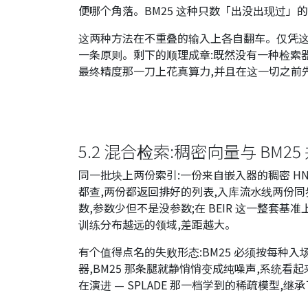
便哪个角落。BM25 这种只数「出没出现过」
这两种方法在不重叠的输入上各自翻车。仅凭这
一条原则。剩下的顺理成章:既然没有一种检索器
最终精度那一刀上花真算力,并且在这一切之前
5.2 混合检索:稠密向量与 BM25
同一批块上两份索引:一份来自嵌入器的稠密 HNSW 
都查,两份都返回排好的列表,入库流水线两份同
数,参数少但不是没参数;在 BEIR 这一整套
训练分布越远的领域,差距越大。
有个值得点名的失败形态:BM25 必须按每种
器,BM25 那条腿就静悄悄变成纯噪声,系统
在演进 — SPLADE 那一档学到的稀疏模型,继