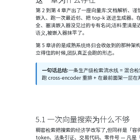
第 2 到第 4 章产出了一座向量库:文档解析
嵌入、跑一次最近邻、把 top-k 送进生成
全、塞满嵌入器没见过的专有名词;语料里满是
语义,被嵌入器抹平了。
第 5 章讲的是成熟系统终归会收敛到的那种
立得住的时候,团队真正会跑的形态。
一句话总结:
一条生产级检索流水线 = 混合检索 + r
跑 cross-encoder 重排 + 在最前
5.1 一次向量搜索为什么不够
稠密检索把搜索的经济学改写了,但同样是「容
token、法条引证、交易代码、零件号 — 凡