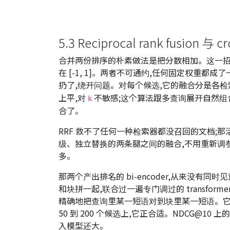
5.3 Reciprocal rank fusion 与 
合并两份排序的朴素做法是把分数相加。这一招不行
在 [-1, 1]。两者不可通约,任何固定权重都成
扔了,绕开问题。对每个候选,它的融合分是各
上平,对
不敏感;这个算法跟多查询展开自然组
k
合了。
RRF 救不了任何一种检索器都没召回的文档;那
级、独立替换的两条腿之间的融合,不用重新调
多。
那两个产出排名的 bi-encoder,从来没有同
和块拼一起,联合过一遍专门调过的 transfo
精确地把查询里某一短语对到块里某一短语。它
50 到 200 个候选上,它正合适。NDCG@10 上的提
入模型还大。