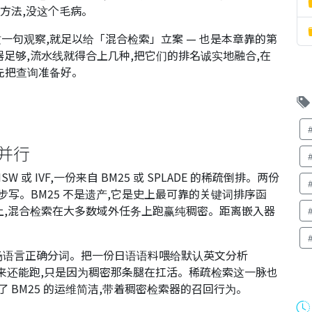
的方法,没这个毛病。
一句观察,就足以给「混合检索」立案 — 也是本章靠的第
足够,流水线就得合上几种,把它们的排名诚实地融合,在
先把查询准备好。
 并行
或 IVF,一份来自 BM25 或 SPLADE 的稀疏倒排。两份
步写。BM25 不是遗产,它是史上最可靠的关键词排序函
基准上,混合检索在大多数域外任务上跑赢纯稠密。距离嵌入器
入场语言正确分词。把一份日语语料喂给默认英文分析
看起来还能跑,只是因为稠密那条腿在扛活。稀疏检索这一脉也
承了 BM25 的运维简洁,带着稠密检索器的召回行为。