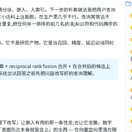
、谨慎分块、嵌入、入索引。下一步的朴素做法是把用户查询
器。在小语料上这能跑。在生产里几乎不行。查询常常说不
近重复,把任何单一排序的前几名挤满;标识符和代码携带的
架构。它不是研究产物。它是当召回、精度、延迟必须同时
eciprocal rank fusion 合并 + 在合并后的候选上
面架一层在系统尝试回答之前先把问题改写好的查询理解。
得下改写」让嵌入有用的那一条性质,也让它变脆。数字
是「表面形态本身就是含义」的东西 — 在向量空间里落在随