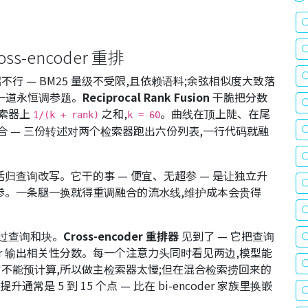
cross-encoder 重排
 — BM25 量级不受限,且依赖语料;余弦相似度大致落
了一道永恒调参题。
Reciprocal Rank Fusion
干脆把分数
检索器上
之和,
。曲线在顶上陡、在尾
1/(k + rank)
k = 60
合 — 三份转述对两个检索器跑出六份列表,一行代码就融
活归查询改写。它干的事 — 便宜、无超参 — 是让独立升
参。一条腿一换就得重调融合的流水线,维护成本会贵得
时见过查询和块。
Cross-encoder 重排器
见到了 — 它把查询
rmer 输出相关性分数。每一个注意力头同时看见两边,模型能
不能预计算,所以做主检索器太慢;但在混合检索捞回来的
升通常是 5 到 15 个点 — 比在 bi-encoder 家族里换嵌