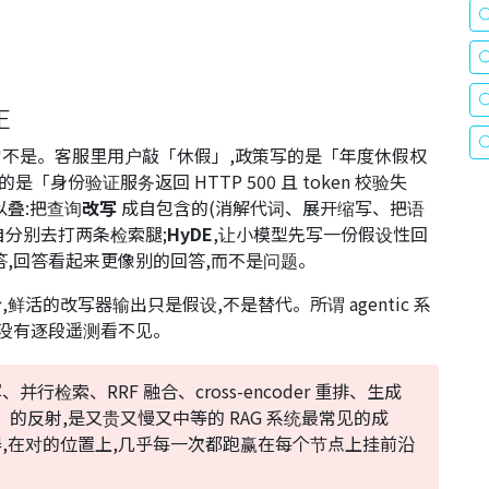
E
不是。客服里用户敲「休假」,政策写的是「年度休假权
写的是「身份验证服务返回 HTTP 500 且 token 校验失
叠:把查询
改写
成自包含的(消解代词、展开缩写、把语
自分别去打两条检索腿;
HyDE
,让小模型先写一份假设性回
答,回答看起来更像别的回答,而不是问题。
活的改写器输出只是假设,不是替代。所谓 agentic 系
,没有逐段遥测看不见。
行检索、RRF 融合、cross-encoder 重排、生成
的反射,是又贵又慢又中等的 RAG 系统最常见的成
重排器,在对的位置上,几乎每一次都跑赢在每个节点上挂前沿