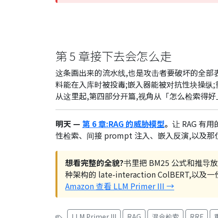
第 5 章接下去会怎么走
这条画出来的流水线,也是攻击者要破坏的全部
料能在入库时被投毒;嵌入器能被对抗性块操纵
从这里起,第四部分开篇,视角从「怎么检索得
明天 —
第 6 章:RAG 的威胁模型
。
让 RAG 
性检索、间接 prompt 注入、嵌入反演,以及
想看完整的全貌?
书里把 BM25 公式和推导放在
种架构的 late-interaction ColB
Amazon 查看 LLM Primer III →
LLM Primer III
RAG
混合检索
RRF