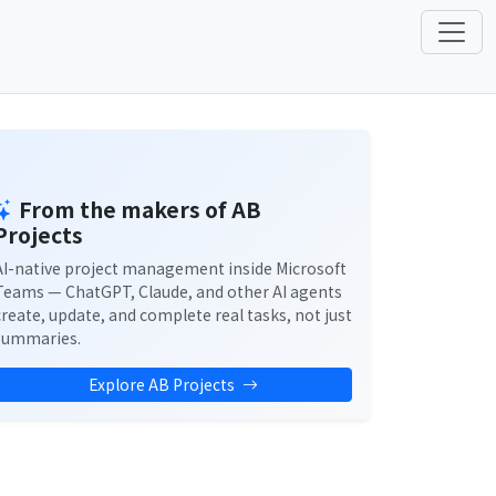
From the makers of AB
Projects
AI-native project management inside Microsoft
Teams — ChatGPT, Claude, and other AI agents
create, update, and complete real tasks, not just
summaries.
Explore AB Projects