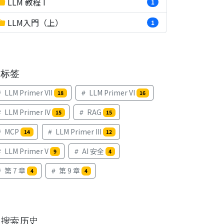
LLM 教程 I
1
LLM入門（上）
1
标签
LLM Primer VII
LLM Primer VI
18
16
LLM Primer IV
RAG
15
15
MCP
LLM Primer III
14
12
LLM Primer V
AI 安全
9
4
第 7 章
第 9 章
4
4
搜索历史