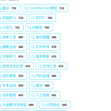
翻译
Transformer模型
733
713
机器学习
BERT
710
706
UI优化
AI模型
701
700
效率工具
每日提醒
699
696
摘要生成
文件附件
686
679
迁移学习
版本更新
676
675
自然语言处理
协作工具
675
673
团队管理
代码生成
670
665
文本生成
微调
659
656
任务管理
人工智能
653
651
大规模语言模型
问答系统
649
643