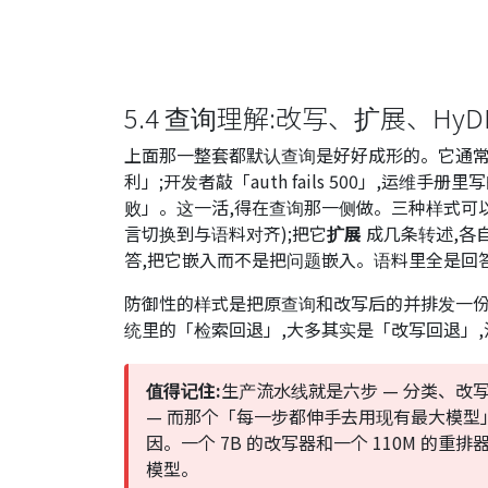
5.4 查询理解:改写、扩展、HyD
上面那一整套都默认查询是好好成形的。它通常
利」;开发者敲「auth fails 500」,运维手册里
败」。这一活,得在查询那一侧做。三种样式可以
言切换到与语料对齐);把它
扩展
成几条转述,各
答,把它嵌入而不是把问题嵌入。语料里全是回
防御性的样式是把原查询和改写后的并排发一份,鲜
统里的「检索回退」,大多其实是「改写回退」
值得记住:
生产流水线就是六步 — 分类、改写、并
— 而那个「每一步都伸手去用现有最大模型」
因。一个 7B 的改写器和一个 110M 的
模型。