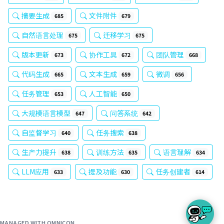
摘要生成
文件附件
685
679
自然语言处理
迁移学习
675
675
版本更新
协作工具
团队管理
673
672
668
代码生成
文本生成
微调
665
659
656
任务管理
人工智能
653
650
大规模语言模型
问答系统
647
642
自监督学习
任务搜索
640
638
生产力提升
训练方法
语言理解
638
635
634
LLM应用
提及功能
任务创建者
633
630
614
MANAGED WITH OMNICON