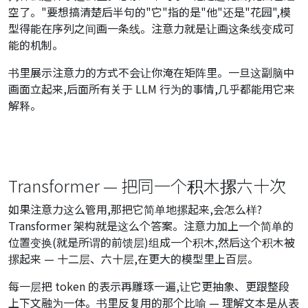
空了。"要想搞清楚后半句的"它"指的是"他"还是"花园",模
型得能在序列之间画一条线。注意力就是让画这条线变成可
能的机制。
书里展示注意力的方式不会让你淹在矩阵里。一旦这副脑中
画面立起来,后面所有关于 LLM 行为的事情,几乎都能用它来
解释。
Transformer — 把同一个积木摞六十次
如果注意力这么管用,那把它简单地摞起来,会怎么样?
Transformer 架构就是这么个答案。注意力加上一个简单的
位置变换(就是所谓的前馈层)组成一个积木,然后这个积木被
摞起来 — 十二层、六十层,在更大的模型里上百层。
每一层把 token 的表示再雕琢一遍,让它更抽象、更跟整段
上下文融为一体。书里反复用的那个比喻 — 理解文本是从表