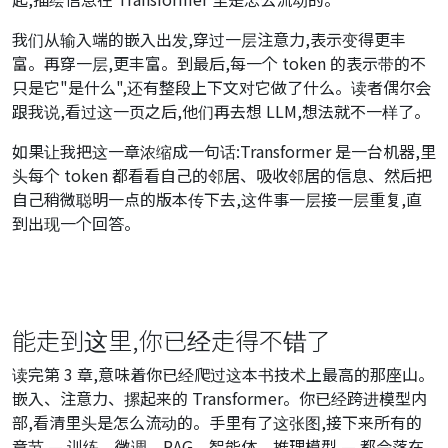
我们从输入端的嵌入出发,穿过一层注意力,表示变得更丰
富。再穿一层,更丰富。到最后,每一个 token 的表示带的不
只是它"是什么",还有整段上下文对它做了什么。读者偶尔会
跟我说,看过这一页之后,他们再去想 LLM,想法就不一样了。
如果让我把这一章浓缩成一句话:Transformer 是一台机器,里
头每个 token 都看看自己的邻居、吸收邻居的信息、然后把
自己稍微聪明一点的版本传下去,这件事一层接一层重复,直
到出现一个回答。
能走到这里,你已经走得不错了
读完第 3 章,意味着你已经爬过这本书技术上最高的那座山。
嵌入、注意力、摞起来的 Transformer。你已经跨进模型内
部,看清里头是怎么流动的。手里有了这张图,接下来所有的
章节 — 训练、微调、RAG、智能体、推理模型 — 都会落在