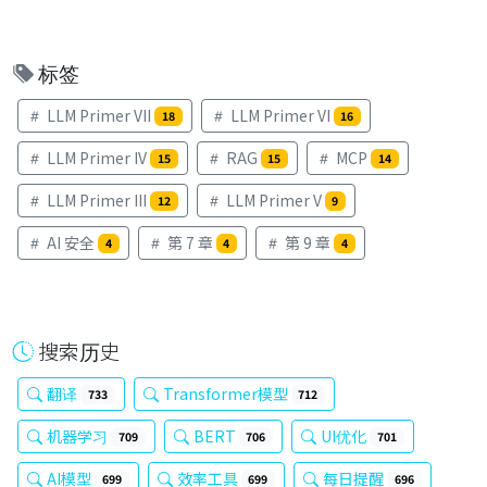
标签
LLM Primer VII
LLM Primer VI
18
16
LLM Primer IV
RAG
MCP
15
15
14
LLM Primer III
LLM Primer V
12
9
AI 安全
第 7 章
第 9 章
4
4
4
搜索历史
翻译
Transformer模型
733
712
机器学习
BERT
UI优化
709
706
701
AI模型
效率工具
每日提醒
699
699
696