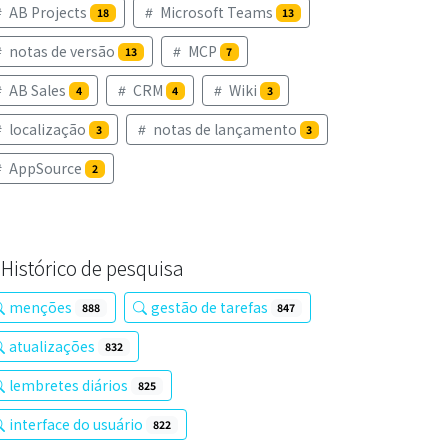
AB Projects
Microsoft Teams
18
13
notas de versão
MCP
13
7
AB Sales
CRM
Wiki
4
4
3
localização
notas de lançamento
3
3
AppSource
2
Histórico de pesquisa
menções
gestão de tarefas
888
847
atualizações
832
lembretes diários
825
interface do usuário
822