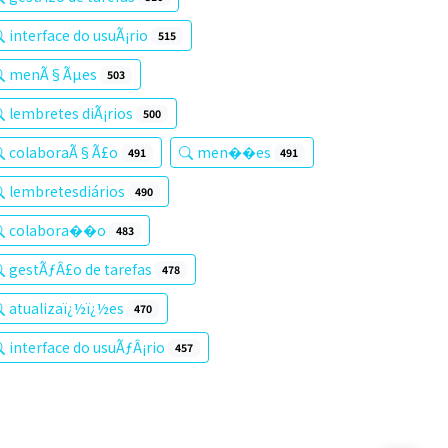
interface do usuÃ¡rio
515
menÃ§Ãµes
503
lembretes diÃ¡rios
500
colaboraÃ§Ã£o
men��es
491
491
lembretesdiários
490
colabora��o
483
gestÃƒÂ£o de tarefas
478
atualizaï¿½ï¿½es
470
interface do usuÃƒÂ¡rio
457