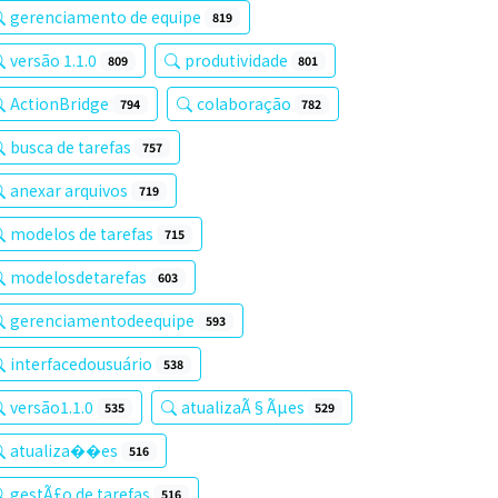
gerenciamento de equipe
819
versão 1.1.0
produtividade
809
801
ActionBridge
colaboração
794
782
busca de tarefas
757
anexar arquivos
719
modelos de tarefas
715
modelosdetarefas
603
gerenciamentodeequipe
593
interfacedousuário
538
versão1.1.0
atualizaÃ§Ãµes
535
529
atualiza��es
516
gestÃ£o de tarefas
516