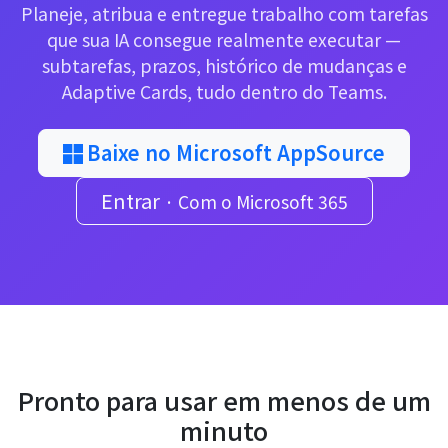
Planeje, atribua e entregue trabalho com tarefas
que sua IA consegue realmente executar —
subtarefas, prazos, histórico de mudanças e
Adaptive Cards, tudo dentro do Teams.
Baixe no Microsoft AppSource
Entrar
· Com o Microsoft 365
Pronto para usar em menos de um
minuto