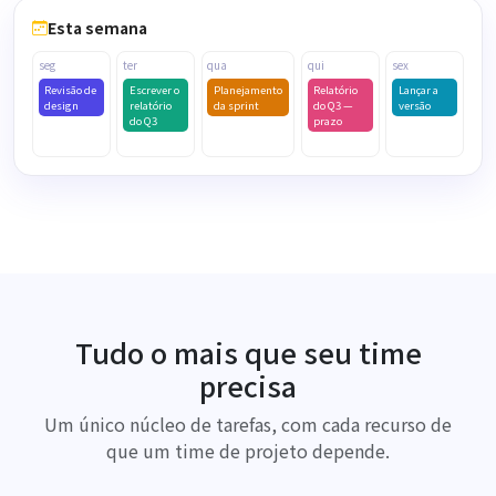
Esta semana
Sincronizado com o Outlook
seg
ter
qua
qui
sex
Revisão de
Escrever o
Planejamento
Relatório
Lançar a
design
relatório
da sprint
do Q3 —
versão
do Q3
prazo
Tudo o mais que seu time
precisa
Um único núcleo de tarefas, com cada recurso de
que um time de projeto depende.