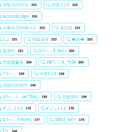
작업 리마인더
버전 1.1.0
333
318
ActionBridge
316
사용자 인터페이스
생산성
315
312
ݰ1
작업검색
�pt�
231
223
222
팀관리
ìž‘ì—… ê´€ë¦¬
221
204
작업템플릿
ë©˜ì…˜ ê¸°ëŠ¥
204
203
í˜‘ì—…
버전1.1.0
199
198
작업리마인더
196
ìž‘ì—…í…œí”Œë¦¿
작업관리
195
194
ë²„ì „ 1.1.0
ë²„ì „ 1.1.0
178
178
ìž‘ì—… ê²€ìƒ‰
íŒ€ ê´€ë¦¬
177
174
Ý°1
168