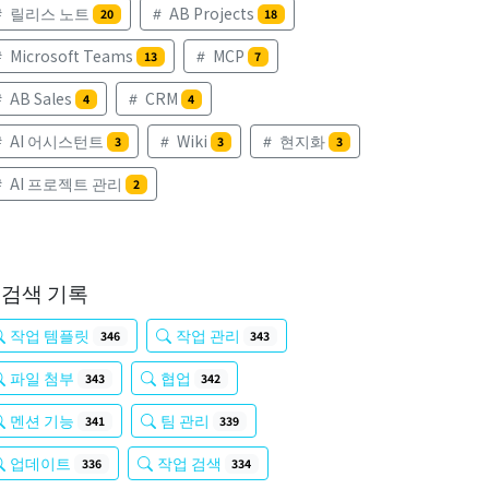
릴리스 노트
AB Projects
20
18
Microsoft Teams
MCP
13
7
AB Sales
CRM
4
4
AI 어시스턴트
Wiki
현지화
3
3
3
AI 프로젝트 관리
2
검색 기록
작업 템플릿
작업 관리
346
343
파일 첨부
협업
343
342
멘션 기능
팀 관리
341
339
업데이트
작업 검색
336
334