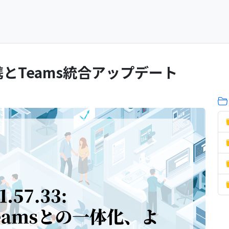
ト
I連携とTeams統合アップデート