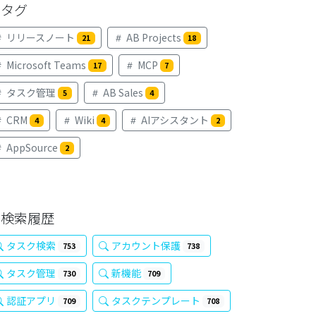
タグ
リリースノート
AB Projects
21
18
Microsoft Teams
MCP
17
7
タスク管理
AB Sales
5
4
CRM
Wiki
AIアシスタント
4
4
2
AppSource
2
検索履歴
タスク検索
アカウント保護
753
738
タスク管理
新機能
730
709
認証アプリ
タスクテンプレート
709
708