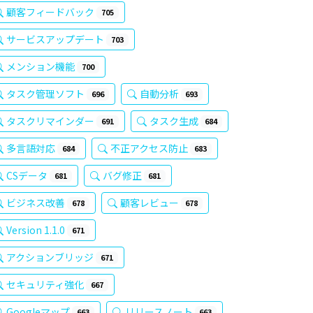
顧客フィードバック
705
サービスアップデート
703
メンション機能
700
タスク管理ソフト
自動分析
696
693
タスクリマインダー
タスク生成
691
684
多言語対応
不正アクセス防止
684
683
CSデータ
バグ修正
681
681
ビジネス改善
顧客レビュー
678
678
Version 1.1.0
671
アクションブリッジ
671
セキュリティ強化
667
Googleマップ
リリースノート
663
663