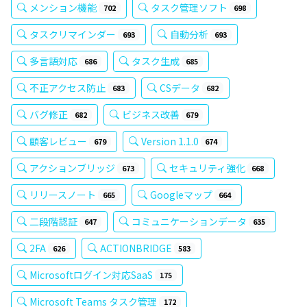
メンション機能
タスク管理ソフト
702
698
タスクリマインダー
自動分析
693
693
多言語対応
タスク生成
686
685
不正アクセス防止
CSデータ
683
682
バグ修正
ビジネス改善
682
679
顧客レビュー
Version 1.1.0
679
674
アクションブリッジ
セキュリティ強化
673
668
リリースノート
Googleマップ
665
664
二段階認証
コミュニケーションデータ
647
635
2FA
ACTIONBRIDGE
626
583
Microsoftログイン対応SaaS
175
Microsoft Teams タスク管理
172