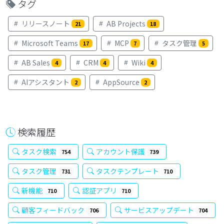
タグ
リリースノート
AB Projects
21
18
Microsoft Teams
MCP
タスク管理
17
7
5
AB Sales
CRM
Wiki
4
4
4
AIアシスタント
AppSource
2
2
検索履歴
タスク検索
アカウント保護
754
739
タスク管理
タスクテンプレート
731
710
新機能
認証アプリ
710
710
顧客フィードバック
サービスアップデート
706
704