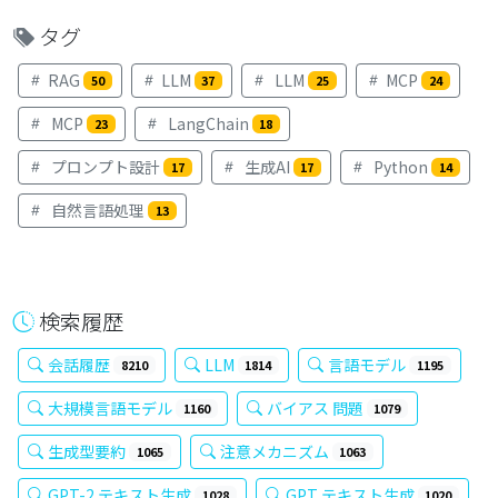
タグ
RAG
LLM
LLM
MCP
50
37
25
24
MCP
LangChain
23
18
プロンプト設計
生成AI
Python
17
17
14
自然言語処理
13
検索履歴
会話履歴
LLM
言語モデル
8210
1814
1195
大規模言語モデル
バイアス 問題
1160
1079
生成型要約
注意メカニズム
1065
1063
GPT-2 テキスト生成
GPT テキスト生成
1028
1020