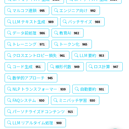
マルコフ連鎖
エンジニア向け
995
992
LLM テキスト生成
バッチサイズ
989
988
データ前処理
教育AI
986
982
トレーニング
トークン化
971
965
クロスエントロピー損失
LLM 要約
961
953
コード生成
線形代数
ロス計算
951
949
947
数学的アプローチ
945
NLP トランスフォーマー
自動要約
939
931
FAQシステム
ミニバッチ学習
930
930
パーソナライズドコンテンツ
915
LLM リアルタイム処理
900