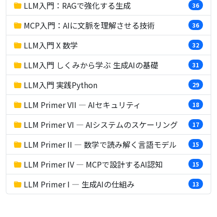
LLM入門：RAGで強化する生成
36
MCP入門：AIに文脈を理解させる技術
36
LLM入門 X 数学
32
LLM入門 しくみから学ぶ 生成AIの基礎
31
LLM入門 実践Python
29
LLM Primer VII — AIセキュリティ
18
LLM Primer VI — AIシステムのスケーリング
17
LLM Primer II — 数学で読み解く言語モデル
15
LLM Primer IV — MCPで設計するAI認知
15
LLM Primer I — 生成AIの仕組み
13