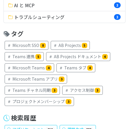
AI と MCP
3
トラブルシューティング
3
タグ
Microsoft SSO
AB Projects
8
5
Teams 連携
AB Projects ドキュメント
5
4
Microsoft Teams
Teams タブ
4
4
Microsoft Teams アプリ
3
Teams チャネル同期
アクセス制御
3
3
プロジェクトメンバーシップ
3
検索履歴