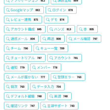
アプリケーション
課題生成
912
889
Googleマップ
ログイン
882
878
レビュー連携
デモ
875
874
アカウント構成
ハンズ
赤
845
813
805
迷惑メール
再送
メール確認
804
800
797
チーム
キュー一覧
790
789
チュートリアル
アカウント
787
781
通知
メンバー
779
778
メールが届かない
登録エラー
777
763
目次
データ入力
763
756
デフォルト組織
英語
748
748
確認リンク
言語サポート
747
743