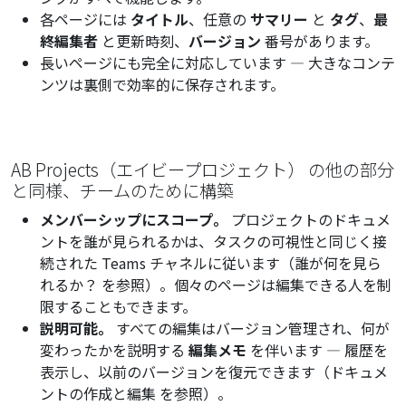
各ページには
タイトル
、任意の
サマリー
と
タグ
、
最
終編集者
と更新時刻、
バージョン
番号があります。
長いページにも完全に対応しています — 大きなコンテ
ンツは裏側で効率的に保存されます。
AB Projects（エイビープロジェクト） の他の部分
と同様、チームのために構築
メンバーシップにスコープ。
プロジェクトのドキュメ
ントを誰が見られるかは、タスクの可視性と同じく接
続された Teams チャネルに従います（
誰が何を見ら
れるか？
を参照）。個々のページは編集できる人を制
限することもできます。
説明可能。
すべての編集はバージョン管理され、何が
変わったかを説明する
編集メモ
を伴います — 履歴を
表示し、以前のバージョンを復元できます（
ドキュメ
ントの作成と編集
を参照）。