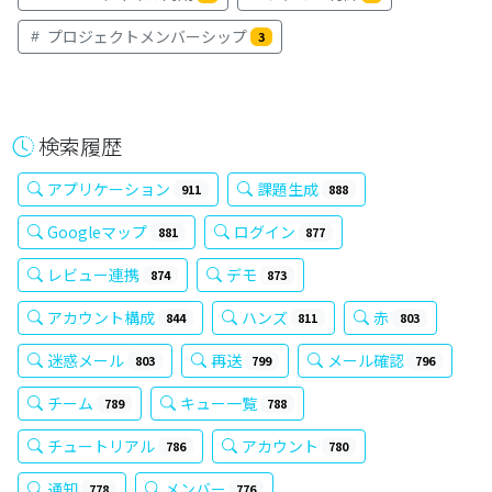
プロジェクトメンバーシップ
3
検索履歴
アプリケーション
課題生成
911
888
Googleマップ
ログイン
881
877
レビュー連携
デモ
874
873
アカウント構成
ハンズ
赤
844
811
803
迷惑メール
再送
メール確認
803
799
796
チーム
キュー一覧
789
788
チュートリアル
アカウント
786
780
通知
メンバー
778
776