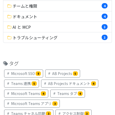
チームと権限
4
ドキュメント
4
AI と MCP
3
トラブルシューティング
3
タグ
Microsoft SSO
AB Projects
8
5
Teams 連携
AB Projects ドキュメント
5
4
Microsoft Teams
Teams タブ
4
4
Microsoft Teams アプリ
3
Teams チャネル同期
アクセス制御
3
3