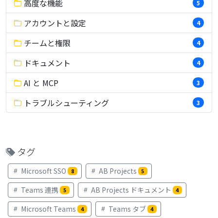
高度な機能
5
アカウントと設定
4
チームと権限
4
ドキュメント
4
AI と MCP
3
トラブルシューティング
3
タグ
Microsoft SSO
AB Projects
8
5
Teams 連携
AB Projects ドキュメント
5
4
Microsoft Teams
Teams タブ
4
4