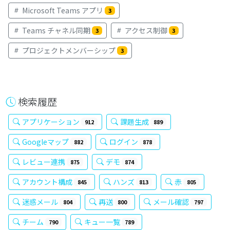
Microsoft Teams アプリ
3
Teams チャネル同期
アクセス制御
3
3
プロジェクトメンバーシップ
3
検索履歴
アプリケーション
課題生成
912
889
Googleマップ
ログイン
882
878
レビュー連携
デモ
875
874
アカウント構成
ハンズ
赤
845
813
805
迷惑メール
再送
メール確認
804
800
797
チーム
キュー一覧
790
789