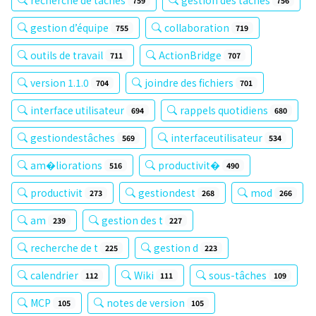
759
756
gestion d’équipe
collaboration
755
719
outils de travail
ActionBridge
711
707
version 1.1.0
joindre des fichiers
704
701
interface utilisateur
rappels quotidiens
694
680
gestiondestâches
interfaceutilisateur
569
534
am�liorations
productivit�
516
490
productivit
gestiondest
mod
273
268
266
am
gestion des t
239
227
recherche de t
gestion d
225
223
calendrier
Wiki
sous-tâches
112
111
109
MCP
notes de version
105
105