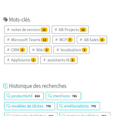
Mots-clés
notes de version
AB Projects
19
18
Microsoft Teams
MCP
AB Sales
13
7
4
CRM
Wiki
localisation
4
3
3
AppSource
assistants IA
2
2
Historique des recherches
productivité
mentions
814
781
modèles de tâches
améliorations
776
775
recherche de tâches
gestion des tâches