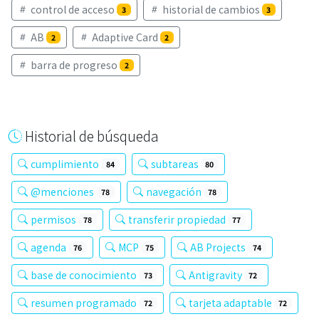
control de acceso
historial de cambios
3
3
AB
Adaptive Card
2
2
barra de progreso
2
Historial de búsqueda
cumplimiento
subtareas
84
80
@menciones
navegación
78
78
permisos
transferir propiedad
78
77
agenda
MCP
AB Projects
76
75
74
base de conocimiento
Antigravity
73
72
resumen programado
tarjeta adaptable
72
72