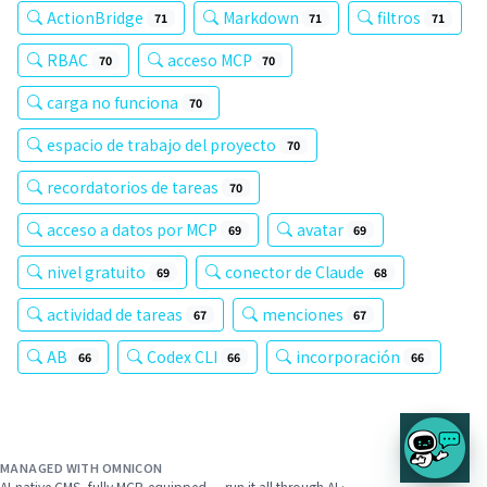
ActionBridge
Markdown
filtros
71
71
71
RBAC
acceso MCP
70
70
carga no funciona
70
espacio de trabajo del proyecto
70
recordatorios de tareas
70
acceso a datos por MCP
avatar
69
69
nivel gratuito
conector de Claude
69
68
actividad de tareas
menciones
67
67
AB
Codex CLI
incorporación
66
66
66
MANAGED WITH OMNICON
AI-native CMS, fully MCP-equipped — run it all through AI ›