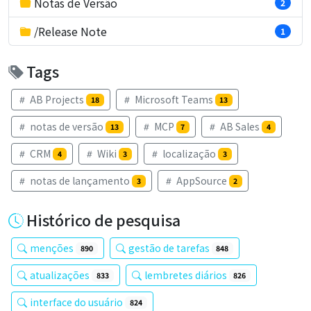
Notas de Versão
2
/Release Note
1
Tags
AB Projects
Microsoft Teams
18
13
notas de versão
MCP
AB Sales
13
7
4
CRM
Wiki
localização
4
3
3
notas de lançamento
AppSource
3
2
Histórico de pesquisa
menções
gestão de tarefas
890
848
atualizações
lembretes diários
833
826
interface do usuário
824