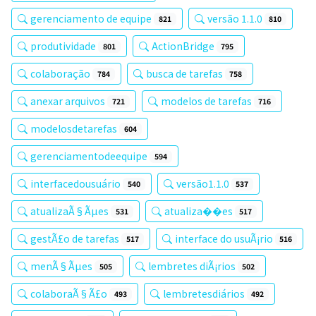
gerenciamento de equipe
versão 1.1.0
821
810
produtividade
ActionBridge
801
795
colaboração
busca de tarefas
784
758
anexar arquivos
modelos de tarefas
721
716
modelosdetarefas
604
gerenciamentodeequipe
594
interfacedousuário
versão1.1.0
540
537
atualizaÃ§Ãµes
atualiza��es
531
517
gestÃ£o de tarefas
interface do usuÃ¡rio
517
516
menÃ§Ãµes
lembretes diÃ¡rios
505
502
colaboraÃ§Ã£o
lembretesdiários
493
492