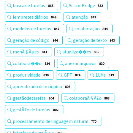
busca de tarefas
ActionBridge
865
852
lembretes diários
atenção
849
847
modelos de tarefas
colaboração
847
844
geração de código
geração de texto
844
843
menÃ§Ãµes
atualiza��es
841
835
colabora��o
anexar arquivos
834
830
produtividade
GPT
LLMs
830
824
819
aprendizado de máquina
805
gestãodetarefas
colaboraÃ§Ã£o
804
803
gestÃ£o de tarefas
802
processamento de linguagem natural
770
interface do usuÃ¡rio
766