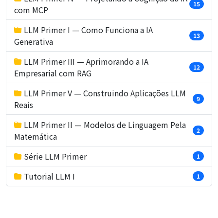
15
com MCP
LLM Primer I — Como Funciona a IA
13
Generativa
LLM Primer III — Aprimorando a IA
12
Empresarial com RAG
LLM Primer V — Construindo Aplicações LLM
9
Reais
LLM Primer II — Modelos de Linguagem Pela
2
Matemática
Série LLM Primer
1
Tutorial LLM I
1