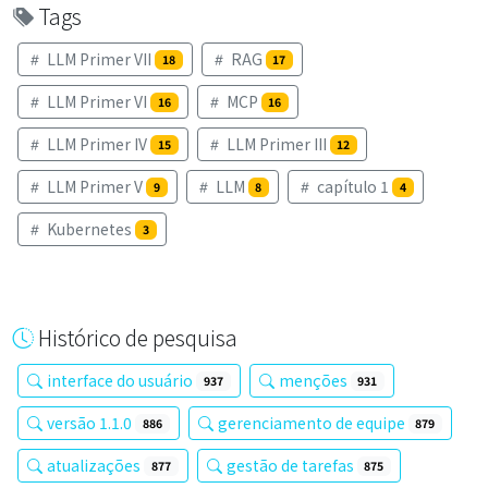
Tags
LLM Primer VII
RAG
18
17
LLM Primer VI
MCP
16
16
LLM Primer IV
LLM Primer III
15
12
LLM Primer V
LLM
capítulo 1
9
8
4
Kubernetes
3
Histórico de pesquisa
interface do usuário
menções
937
931
versão 1.1.0
gerenciamento de equipe
886
879
atualizações
gestão de tarefas
877
875