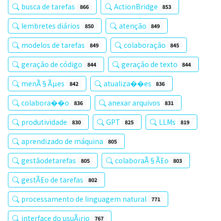
busca de tarefas
ActionBridge
866
853
lembretes diários
atenção
850
849
modelos de tarefas
colaboração
849
845
geração de código
geração de texto
844
844
menÃ§Ãµes
atualiza��es
842
836
colabora��o
anexar arquivos
836
831
produtividade
GPT
LLMs
830
825
819
aprendizado de máquina
805
gestãodetarefas
colaboraÃ§Ã£o
805
803
gestÃ£o de tarefas
802
processamento de linguagem natural
771
interface do usuÃ¡rio
767