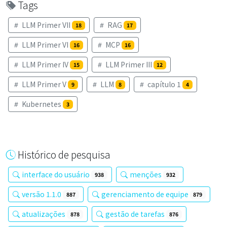
Tags
LLM Primer VII
RAG
18
17
LLM Primer VI
MCP
16
16
LLM Primer IV
LLM Primer III
15
12
LLM Primer V
LLM
capítulo 1
9
8
4
Kubernetes
3
Histórico de pesquisa
interface do usuário
menções
938
932
versão 1.1.0
gerenciamento de equipe
887
879
atualizações
gestão de tarefas
878
876