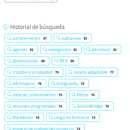
Historial de búsqueda
cumplimiento
subtareas
87
82
agenda
navegación
permisos
81
81
81
@menciones
MCP
80
80
transferir propiedad
tarjeta adaptable
79
77
AB Projects
Antigravity
76
75
base de conocimiento
filtros
75
75
resumen programado
ActionBridge
75
74
Markdown
carga no funciona
74
73
espacio de trabajo del proyecto
73