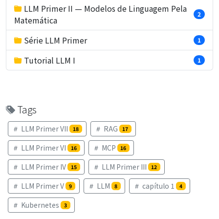
LLM Primer II — Modelos de Linguagem Pela
2
Matemática
Série LLM Primer
1
Tutorial LLM I
1
Tags
LLM Primer VII
RAG
18
17
LLM Primer VI
MCP
16
16
LLM Primer IV
LLM Primer III
15
12
LLM Primer V
LLM
capítulo 1
9
8
4
Kubernetes
3