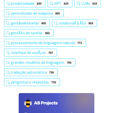
produtividade
GPT
LLMs
830
825
819
aprendizado de máquina
805
gestãodetarefas
colaboraÃ§Ã£o
805
803
gestÃ£o de tarefas
802
processamento de linguagem natural
771
interface do usuÃ¡rio
767
grandes modelos de linguagem
765
tradução automática
738
perguntas e respostas
735