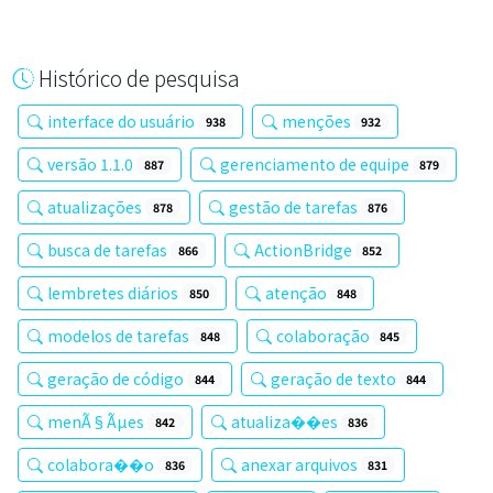
Histórico de pesquisa
interface do usuário
menções
938
932
versão 1.1.0
gerenciamento de equipe
887
879
atualizações
gestão de tarefas
878
876
busca de tarefas
ActionBridge
866
852
lembretes diários
atenção
850
848
modelos de tarefas
colaboração
848
845
geração de código
geração de texto
844
844
menÃ§Ãµes
atualiza��es
842
836
colabora��o
anexar arquivos
836
831