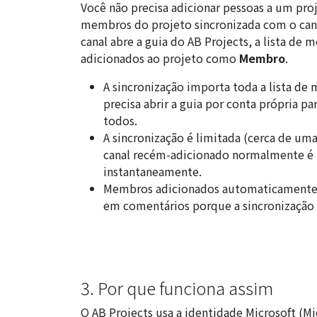
Você não precisa adicionar pessoas a um pr
membros do projeto sincronizada com o can
canal abre a guia do AB Projects, a lista de
adicionados ao projeto como
Membro
.
A sincronização importa toda a lista d
precisa abrir a guia por conta própria p
todos.
A sincronização é limitada (cerca de u
canal recém-adicionado normalmente é i
instantaneamente.
Membros adicionados automaticament
em comentários porque a sincronização r
3. Por que funciona assim
O AB Projects usa a identidade Microsoft (M