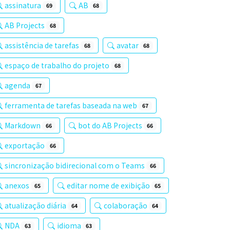
assinatura
AB
69
68
AB Projects
68
assistência de tarefas
avatar
68
68
espaço de trabalho do projeto
68
agenda
67
ferramenta de tarefas baseada na web
67
Markdown
bot do AB Projects
66
66
exportação
66
sincronização bidirecional com o Teams
66
anexos
editar nome de exibição
65
65
atualização diária
colaboração
64
64
NDA
idioma
63
63