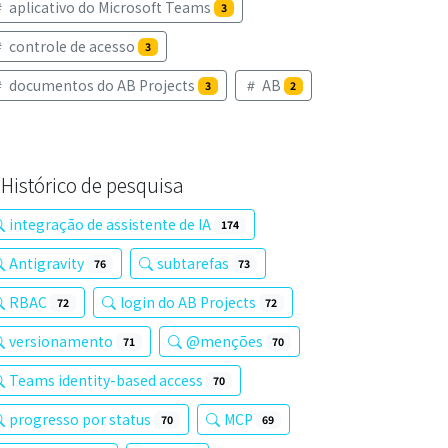
aplicativo do Microsoft Teams
3
controle de acesso
3
documentos do AB Projects
AB
3
2
Histórico de pesquisa
integração de assistente de IA
174
Antigravity
subtarefas
76
73
RBAC
login do AB Projects
72
72
versionamento
@menções
71
70
Teams identity-based access
70
progresso por status
MCP
70
69