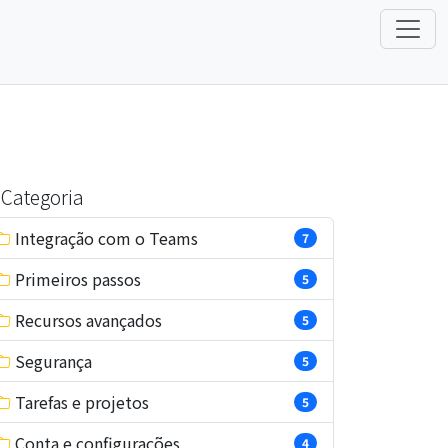
Categoria
Integração com o Teams
7
Primeiros passos
5
Recursos avançados
5
Segurança
5
Tarefas e projetos
5
Conta e configurações
4