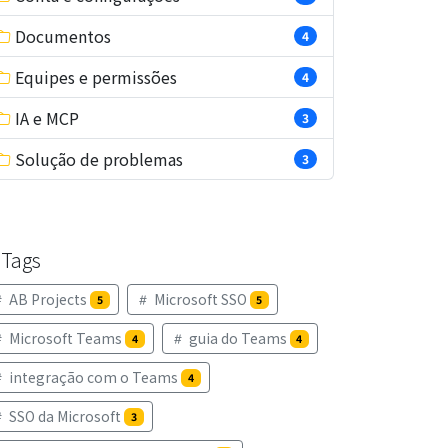
Documentos
4
Equipes e permissões
4
IA e MCP
3
Solução de problemas
3
Tags
AB Projects
Microsoft SSO
5
5
Microsoft Teams
guia do Teams
4
4
integração com o Teams
4
SSO da Microsoft
3