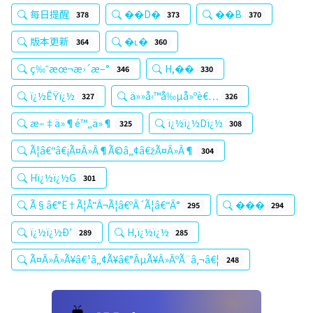
每日提醒
��D�
��В
378
373
370
版本更新
�ʟ�
364
360
ç‰ˆæœ¬æ›´æ–°
H,��
346
330
ï¿½ÊŸï¿½
ä»»å‹™å‰µå»ºè€…
327
326
æ–‡ä»¶é™„ä»¶
ï¿½ï¿½Dï¿½
325
308
Ã¦â€“â€¡Ã¤Â»Â¶Ã©â„¢â€žÃ¤Â»Â¶
304
Hï¿½ï¿½G
301
Ã§â€°Ë†Ã¦Å“Â¬Ã¦â€ºÂ´Ã¦â€“Â°
���
295
294
ï¿½ï¿½Ð’
H,ï¿½ï¿½
289
285
Ã¤Â»Â»Ã¥â€¹â„¢Ã¥â€°ÂµÃ¥Â»ÂºÃ¨â‚¬â€¦
248