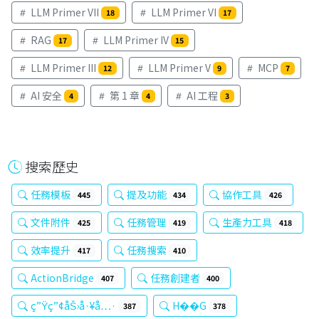
LLM Primer VII
LLM Primer VI
18
17
RAG
LLM Primer IV
17
15
LLM Primer III
LLM Primer V
MCP
12
9
7
AI 安全
第 1 章
AI 工程
4
4
3
搜索歷史
任務模板
提及功能
協作工具
445
434
426
文件附件
任務管理
生產力工具
425
419
418
效率提升
任務搜索
417
410
ActionBridge
任務創建者
407
400
ç”Ÿç”¢åŠ›å·¥å…·
H��G
387
378