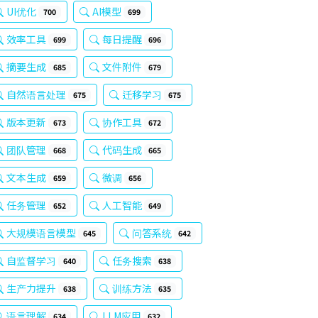
UI优化
AI模型
700
699
效率工具
每日提醒
699
696
摘要生成
文件附件
685
679
自然语言处理
迁移学习
675
675
版本更新
协作工具
673
672
团队管理
代码生成
668
665
文本生成
微调
659
656
任务管理
人工智能
652
649
大规模语言模型
问答系统
645
642
自监督学习
任务搜索
640
638
生产力提升
训练方法
638
635
语言理解
LLM应用
634
632