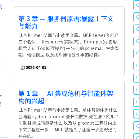
为
第 3 章 — 服务器原语:暴露上下文
与能力
墙
LLM Primer IV 章节走读第 3 篇。MCP server 能给的
三个名词 — Resources(读状态)、Prompts(可复用
脚手架)、Tools(写操作) — 它们的 schema、生命周
期、错误模型,以及挑对原语这件事的纪律。
2026-04-01
第 1 章 — AI 集成危机与智能体架
了
构的兴起
发
LLM Primer IV 章节走读第 1 篇。单体智能体为什么
。
会随着 system prompt 变长而散掉,藏在底下的那个
N 乘 M 集成问题是什么,以及从 prompt 工程转向上
下文工程这一步 — MCP 就是为了让这一步走得通而
存在的。