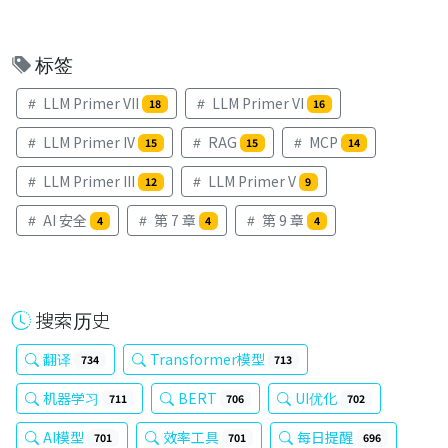
标签
LLM Primer VII
LLM Primer VI
18
16
LLM Primer IV
RAG
MCP
15
15
14
LLM Primer III
LLM Primer V
12
9
AI 安全
第 7 章
第 9 章
4
4
4
搜索历史
翻译
Transformer模型
734
713
机器学习
BERT
UI优化
711
706
702
AI模型
效率工具
每日提醒
701
701
696