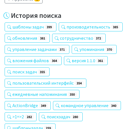
История поиска
шаблоны задач
производительность
399
385
обновления
сотрудничество
381
372
управление задачами
упоминания
371
370
вложения файлов
версия 1.1.0
364
361
поиск задач
355
пользовательский интерфейс
354
ежедневные напоминания
350
ActionBridge
командное управление
349
340
>1=>2
поискзадач
282
280
шаблонызадач
259