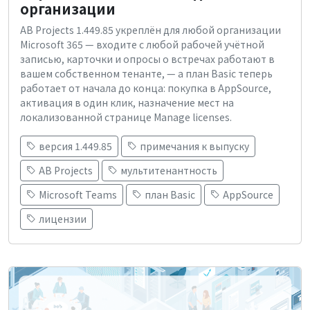
организации
AB Projects 1.449.85 укреплён для любой организации
Microsoft 365 — входите с любой рабочей учётной
записью, карточки и опросы о встречах работают в
вашем собственном тенанте, — а план Basic теперь
работает от начала до конца: покупка в AppSource,
активация в один клик, назначение мест на
локализованной странице Manage licenses.
версия 1.449.85
примечания к выпуску
AB Projects
мультитенантность
Microsoft Teams
план Basic
AppSource
лицензии