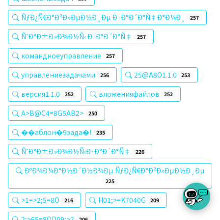
ÑƒÐ¿Ñ€Ð°Ð²Ð»ÐµÐ½Ð¸Ðµ Ð·Ð°Ð´Ð°Ñ‡Ð°Ð¼Ð¸
257
ÑˆÐ°Ð±Ð»Ð¾Ð½Ñ‹ Ð·Ð°Ð´Ð°Ñ‡
257
командноеуправление
257
управлениезадачами
25@A8O1.1.0
256
253
версия1.1.0
вложенияфайлов
252
252
A>B@C4=8G5AB2>
250
��аблон�9зада�!
235
ÑˆÐ°Ð±Ð»Ð¾Ð½Ñ‹Ð·Ð°Ð´Ð°Ñ‡
226
ÐºÐ¾Ð¼Ð°Ð½Ð´Ð½Ð¾Ðµ ÑƒÐ¿Ñ€Ð°Ð²Ð»ÐµÐ½Ð¸Ðµ
225
>1=>2;5=8O
H01;>=K7040G
216
209
2;>65=8OD09;>2
206