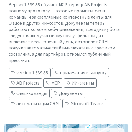
Версия 1.339.85 обучает MCP-сервер AB Projects
полному протоколу — готовые промпты-слэш-
команды и закрепляемые контекстные ленты для
Claude и других ИИ-хостов. Документы теперь
работают во всём веб-приложении, «сегодня» у бота
следует вашему часовому поясу, фильтры дат
включают весь конечный день, автопилот CRM
получил автоматический выключатель с графиком
состояния, а для партнёров открылся публичный
пресс-кит.
version 1.339.85
примечания к выпуску
AB Projects
MCP
ИИ-агенты
слэш-команды
Документы
автоматизация CRM
Microsoft Teams