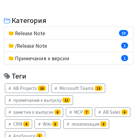
Категория
Release Note
19
/Release Note
1
Примечания к версии
1
Теги
AB Projects
Microsoft Teams
18
13
примечания к выпуску
11
заметки о выпуске
MCP
AB Sales
8
7
4
CRM
Wiki
локализация
4
3
3
AppSource
2