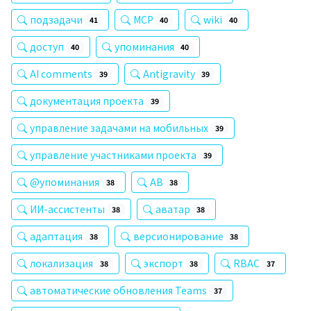
подзадачи
MCP
wiki
41
40
40
доступ
упоминания
40
40
AI comments
Antigravity
39
39
документация проекта
39
управление задачами на мобильных
39
управление участниками проекта
39
@упоминания
AB
38
38
ИИ-ассистенты
аватар
38
38
адаптация
версионирование
38
38
локализация
экспорт
RBAC
38
38
37
автоматические обновления Teams
37