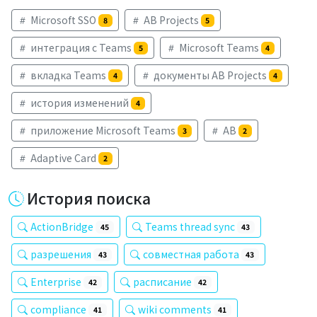
Microsoft SSO
AB Projects
8
5
интеграция с Teams
Microsoft Teams
5
4
вкладка Teams
документы AB Projects
4
4
история изменений
4
приложение Microsoft Teams
AB
3
2
Adaptive Card
2
История поиска
ActionBridge
Teams thread sync
45
43
разрешения
совместная работа
43
43
Enterprise
расписание
42
42
compliance
wiki comments
41
41