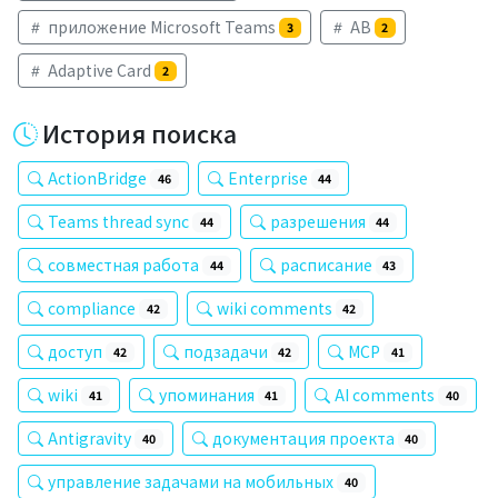
приложение Microsoft Teams
AB
3
2
Adaptive Card
2
История поиска
ActionBridge
Enterprise
46
44
Teams thread sync
разрешения
44
44
совместная работа
расписание
44
43
compliance
wiki comments
42
42
доступ
подзадачи
MCP
42
42
41
wiki
упоминания
AI comments
41
41
40
Antigravity
документация проекта
40
40
управление задачами на мобильных
40