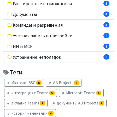
Расширенные возможности
5
Документы
4
Команды и разрешения
4
Учётная запись и настройки
4
ИИ и MCP
3
Устранение неполадок
3
Теги
Microsoft SSO
AB Projects
8
5
интеграция с Teams
Microsoft Teams
5
4
вкладка Teams
документы AB Projects
4
4
история изменений
4