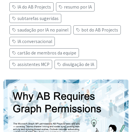
IA do AB Projects
resumo por IA
subtarefas sugeridas
saudação por IA no painel
bot do AB Projects
IA conversacional
cartão de membros da equipe
assistentes MCP
divulgação de IA