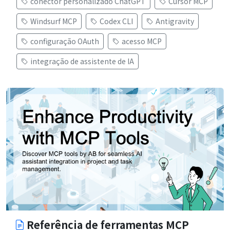
conector personalizado ChatGPT
Cursor MCP
Windsurf MCP
Codex CLI
Antigravity
configuração OAuth
acesso MCP
integração de assistente de IA
Referência de ferramentas MCP